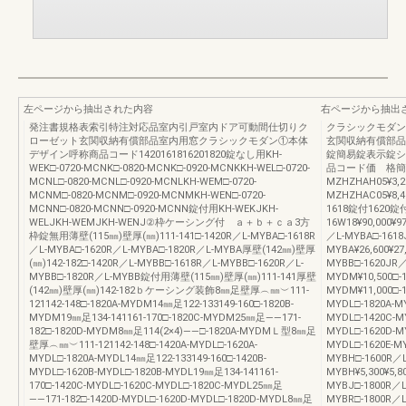
左ページから抽出された内容
右ページから抽出
発注書規格表索引特注対応品室内引戸室内ドア可動間仕切りク
クラシックモダン
ローゼット玄関収納有償部品室内用窓クラシックモダン①本体
玄関収納有償部品
デザイン呼称商品コード1420161816201820錠なし用KH-
錠簡易錠表示錠シ
WEK□-0720-MCNK□-0820-MCNK□-0920-MCNKKH-WEL□-0720-
品コード価 格簡易錠
MCNL□-0820-MCNL□-0920-MCNLKH-WEM□-0720-
MZHZHAH05¥3
MCNM□-0820-MCNM□-0920-MCNMKH-WEN□-0720-
MZHZHAC05¥8
MCNN□-0820-MCNN□-0920-MCNN錠付用KH-WEKJKH-
1618錠付1620錠
WELJKH-WEMJKH-WENJ②枠ケーシング付 ａ＋ｂ＋ｃａ3方
16W18¥90,000¥97
枠錠無用薄壁(115㎜)壁厚(㎜)111-141□-1420R／L-MYBA□-1618R
／L-MYBA□-1618
／L-MYBA□-1620R／L-MYBA□-1820R／L-MYBA厚壁(142㎜)壁厚
MYBA¥26,600¥27
(㎜)142-182□-1420R／L-MYBB□-1618R／L-MYBB□-1620R／L-
MYBB□-1620JR／
MYBB□-1820R／L-MYBB錠付用薄壁(115㎜)壁厚(㎜)111-141厚壁
MYDM¥10,500□-
(142㎜)壁厚(㎜)142-182ｂケーシング装飾8㎜足壁厚︵㎜︶111-
MYDM¥11,000□-1
121142-148□-1820A-MYDM14㎜足122-133149-160□-1820B-
MYDL□-1820A-MY
MYDM19㎜足134-141161-170□-1820C-MYDM25㎜足――171-
MYDL□-1420C-M
182□-1820D-MYDM8㎜足114(2×4)――□-1820A-MYDMＬ型8㎜足
MYDL□-1620D-MY
壁厚︵㎜︶111-121142-148□-1420A-MYDL□-1620A-
MYDL□-1620E-MY
MYDL□-1820A-MYDL14㎜足122-133149-160□-1420B-
MYBH□-1600R／L
MYDL□-1620B-MYDL□-1820B-MYDL19㎜足134-141161-
MYBH¥5,300¥5,8
170□-1420C-MYDL□-1620C-MYDL□-1820C-MYDL25㎜足
MYBJ□-1800R／L
――171-182□-1420D-MYDL□-1620D-MYDL□-1820D-MYDL8㎜足
MYBR□-1800R／L-