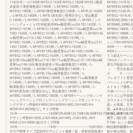
114(2×4)――□-1420E-MYDL□-1620E-MYDL□-1820E-MYDLc敷居
MYBE□-1618JR／
床後張り薄壁薄敷居□-1400R／L-MYBH□-1600R／L-
MYBE¥32,400¥34
MYBH□-1800R／L-MYBH厚壁薄敷居□-1400R／L-MYBJ□-1600R
MYBF□-1620JR／
／L-MYBJ□-1800R／L-MYBJ床先張り壁厚区分なし埋込敷居
MYBG□-1618JR／
□-1400R／L-MYBR□-1600R／L-MYBR□-1800R／L-MYBRノンケ
MYBG¥5,300□-1
ーシングａ＋ｃａ3方枠錠無用90㎜幅壁厚(㎜)50-75□-1420R／L-
MYBM¥5,300¥5,
MYBC□-1618R／L-MYBC□-1620R／L-MYBC115㎜幅壁厚(㎜)76-
MYBN□-1800R／L
100□-1420R／L-MYBD□-1618R／L-MYBD□-1620R／L-MYBD156
MYBP□-1800R／L
㎜幅壁厚(㎜)116-130□-1420R／L-MYBE□-1618R／L-
MYBR□-1800R
MYBE□-1620R／L-MYBE□-1820R／L-MYBE171㎜幅壁厚(㎜)131-
シングKH-WENCK
145□-1420R／L-MYBF□-1618R／L-MYBF□-1620R／L-
WEN――――¥165,40
MYBF□-1820R／L-MYBF180㎜幅壁厚(㎜)146-160□-1420R／L-
WENJ―――――――
MYBG□-1618R／L-MYBG□-1620R／L-MYBG□-1820R／L-MYBG
ラス組込ケーシン
錠付用156㎜幅壁厚(㎜)116-130171㎜幅壁厚(㎜)131-145180㎜幅
19mmノンケーシ
壁厚(㎜)146-160c敷居床後張り90㎜幅薄敷居□-1400R／L-
居引戸錠錠付の場
MYBK□-1600R／L-MYBK115㎜幅薄敷居□-1400R／L-
（ ：受注生産品
MYBL□-1600R／L-MYBL156㎜幅薄敷居□-1400R／L-
カ H：ハーテ
MYBM□-1600R／L-MYBM□-1800R／L-MYBM171㎜幅薄敷居
フレホワイト受受
□-1400R／L-MYBN□-1600R／L-MYBN□-1800R／L-MYBN180㎜
バーハンドル¥1
幅薄敷居□-1400R／L-MYBP□-1600R／L-MYBP□-1800R／L-
ルドタイプ価格／個入
MYBP床先張り壁厚区分なし埋込敷居□-1400R／L-
片側バーハンドル¥
MYBR□-1600R／L-MYBR□-1800R／L-MYBRケーシング付ノンケ
ガラスには平滑面
ーシングケーシング付ノンケーシングケーシング付ノンケーシ
ガラスタイプを除
ングデザイン呼称KH-WEKCKH-WEKKH-WELCKH-WELKH-
面）が表面。引手
WEMCKH-WEM錠なしサイズ呼称
面。●本体は左右
1618――――――――――――1420¥129,400¥124,700¥108,400¥103,700¥165,400¥160,70016
を表します。R／
デザイン呼称KH-WEKJCKH-WEKJKH-WELJCKH-WELJKH-
勝手）開口部（右
WEMJCKH-WEMJ錠付サイズ呼称
P.196∼セット
1618――――――――――――1420――――――――――――16201820―――――――――――
特注制作範囲※バ
片引戸標準タイプ③室内引戸ユニット価格一覧・部材別規格表V
錠が来る場合、錠