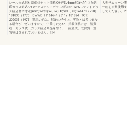
レール方式部材別価格セット価格KH-WEL4mm印刷焼付け熱処
大型サムターン表
理ガラス組込KH-WEMステンドガラス組込KH-WEKステンドガラ
ー錠を複数使用す
ス組込基本寸法(mm)W呼称W(DW)H呼称H(DH)141478（728）
してください。25
181835（1776）DWWDHH161644（811）181824（901）
202035（1976）商品の色は、印刷の特性上、実物とは多少異な
る場合がございますのでご了承ください。掲載価格には、消費
税、ガラス代（ガラス組込商品を除く）、組立代、取付費、運
賃等は含まれておりません。254