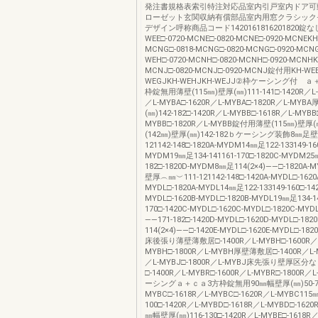
発注書規格表索引特注対応品室内引戸室内ドア可
ローゼット玄関収納有償部品室内用窓クラシック
デザイン呼称商品コード1420161816201820錠な
WEE□-0720-MCNE□-0820-MCNE□-0920-MCNEKH
MCNG□-0818-MCNG□-0820-MCNG□-0920-MCN
WEH□-0720-MCNH□-0820-MCNH□-0920-MCNHK
MCNJ□-0820-MCNJ□-0920-MCNJ錠付用KH-WEE
WEGJKH-WEHJKH-WEJJ②枠ケーシング付 
枠錠無用薄壁(115㎜)壁厚(㎜)111-141□-1420R／L-
／L-MYBA□-1620R／L-MYBA□-1820R／L-MYB
(㎜)142-182□-1420R／L-MYBB□-1618R／L-MYBB
MYBB□-1820R／L-MYBB錠付用薄壁(115㎜)壁厚(㎜
(142㎜)壁厚(㎜)142-182ｂケーシング装飾8㎜足壁
121142-148□-1820A-MYDM14㎜足122-133149-160
MYDM19㎜足134-141161-170□-1820C-MYDM2
182□-1820D-MYDM8㎜足114(2×4)――□-1820
壁厚︵㎜︶111-121142-148□-1420A-MYDL□-1620
MYDL□-1820A-MYDL14㎜足122-133149-160□-142
MYDL□-1620B-MYDL□-1820B-MYDL19㎜足134-14
170□-1420C-MYDL□-1620C-MYDL□-1820C-MY
――171-182□-1420D-MYDL□-1620D-MYDL□-18
114(2×4)――□-1420E-MYDL□-1620E-MYDL□-18
床後張り薄壁薄敷居□-1400R／L-MYBH□-1600R／
MYBH□-1800R／L-MYBH厚壁薄敷居□-1400R／L-M
／L-MYBJ□-1800R／L-MYBJ床先張り壁厚区
□-1400R／L-MYBR□-1600R／L-MYBR□-1800R
ーシングａ＋ｃａ3方枠錠無用90㎜幅壁厚(㎜)50-75□
MYBC□-1618R／L-MYBC□-1620R／L-MYBC11
100□-1420R／L-MYBD□-1618R／L-MYBD□-1620
㎜幅壁厚(㎜)116-130□-1420R／L-MYBE□-1618R／