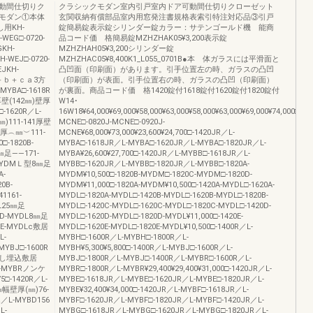
動間仕切りク
クラシックモダン室内引戸室内ドア可動間仕切りクローゼット
モダン①本体
玄関収納有償部品室内用窓発注書規格表索引特注対応品③引戸
し用KH-
錠簡易錠表示錠シリンダー錠カラー：サテンゴールド機 能商
-WEG□-0720-
品コード価 格簡易錠MZHZHAK05¥3,200表示錠
GKH-
MZHZHAH05¥3,200シリンダー錠
H-WEJ□-0720-
MZHZHAC05¥8,400K1_L055_0701B●本 体ガラスには平滑面と
JKH-
凸凹面（印刷面）があります。引手位置左の時、ガラスの凸凹
ａ＋ｂ＋ｃａ3方
（印刷面）が表面。引手位置右の時、ガラスの凸凹（印刷面）
MYBA□-1618R
が裏面。商品コード価 格1420錠付1618錠付1620錠付1820錠付
A厚壁(142㎜)壁厚
W14･
□-1620R／L-
16W18¥64,000¥69,000¥58,000¥63,000¥58,000¥63,000¥69,000¥74,000□-07
)111-141厚壁
MCNE□-0820J-MCNE□-0920J-
厚︵㎜︶111-
MCNE¥68,000¥73,000¥23,600¥24,700□-1420JR／L-
□-1820B-
MYBA□-1618JR／L-MYBA□-1620JR／L-MYBA□-1820JR／L-
5㎜足――171-
MYBA¥26,600¥27,700□-1420JR／L-MYBB□-1618JR／L-
A-MYDMＬ型8㎜足
MYBB□-1620JR／L-MYBB□-1820JR／L-MYBB□-1820A-
A-
MYDM¥10,500□-1820B-MYDM□-1820C-MYDM□-1820D-
0B-
MYDM¥11,000□-1820A-MYDM¥10,500□-1420A-MYDL□-1620A-
1161-
MYDL□-1820A-MYDL□-1420B-MYDL□-1620B-MYDL□-1820B-
DL25㎜足
MYDL□-1420C-MYDL□-1620C-MYDL□-1820C-MYDL□-1420D-
20D-MYDL8㎜足
MYDL□-1620D-MYDL□-1820D-MYDL¥11,000□-1420E-
20E-MYDLc敷居
MYDL□-1620E-MYDL□-1820E-MYDL¥10,500□-1400R／L-
L-
MYBH□-1600R／L-MYBH□-1800R／L-
YBJ□-1600R
MYBH¥5,300¥5,800□-1400R／L-MYBJ□-1600R／L-
分なし埋込敷居
MYBJ□-1800R／L-MYBJ□-1400R／L-MYBR□-1600R／L-
／L-MYBRノンケ
MYBR□-1800R／L-MYBR¥29,400¥29,400¥31,000□-1420JR／L-
-1420R／L-
MYBE□-1618JR／L-MYBE□-1620JR／L-MYBE□-1820JR／L-
5㎜幅壁厚(㎜)76-
MYBE¥32,400¥34,000□-1420JR／L-MYBF□-1618JR／L-
R／L-MYBD156
MYBF□-1620JR／L-MYBF□-1820JR／L-MYBF□-1420JR／L-
L-
MYBG□-1618JR／L-MYBG□-1620JR／L-MYBG□-1820JR／L-