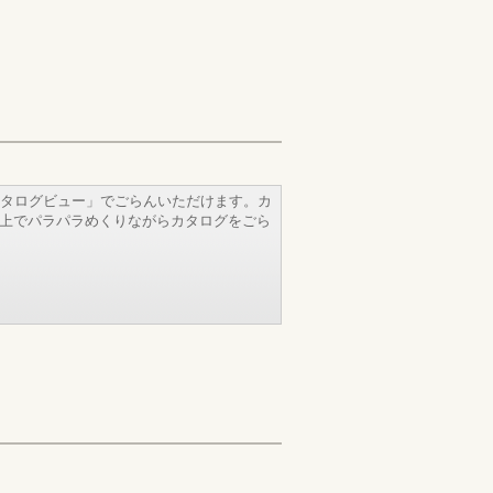
タログビュー」でごらんいただけます。カ
b上でパラパラめくりながらカタログをごら