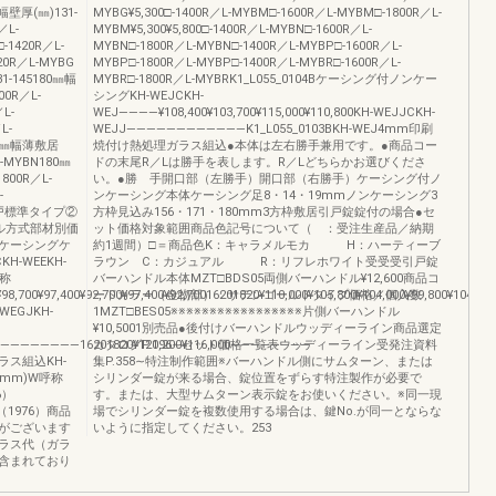
㎜幅壁厚(㎜)131-
MYBG¥5,300□-1400R／L-MYBM□-1600R／L-MYBM□-1800R／L-
／L-
MYBM¥5,300¥5,800□-1400R／L-MYBN□-1600R／L-
-1420R／L-
MYBN□-1800R／L-MYBN□-1400R／L-MYBP□-1600R／L-
20R／L-MYBG
MYBP□-1800R／L-MYBP□-1400R／L-MYBR□-1600R／L-
1-145180㎜幅
MYBR□-1800R／L-MYBRK1_L055_0104Bケーシング付ノンケー
0R／L-
シングKH-WEJCKH-
L-
WEJ――――¥108,400¥103,700¥115,000¥110,800KH-WEJJCKH-
L-
WEJJ――――――――――――K1_L055_0103BKH-WEJ4mm印刷
171㎜幅薄敷居
焼付け熱処理ガラス組込●本体は左右勝手兼用です。●商品コー
L-MYBN180㎜
ドの末尾R／Lは勝手を表します。R／Lどちらかお選びくださ
800R／L-
い。●勝 手開口部（左勝手）開口部（右勝手）ケーシング付ノ
-
ンケーシング本体ケーシング足8・14・19mmノンケーシング3
R片引戸標準タイプ②
方枠見込み156・171・180mm3方枠敷居引戸錠錠付の場合●セ
ル方式部材別価
ット価格対象範囲商品色記号について（ ：受注生産品／納期
ケーシングケ
約1週間）□＝商品色K：キャラメルモカ H：ハーティーブ
-WEEKH-
ラウン C：カジュアル R：リフレホワイト受受受引戸錠
呼称
バーハンドル本体MZT□BDS05両側バーハンドル¥12,600商品コ
700¥97,400¥92,700¥97,400¥92,70016201820¥110,000¥105,800¥104,000¥99,800¥104,000
ードカラー（金物部）：サテンゴールドタイプ価格／個入数
WEGJKH-
1MZT□BES05※※※※※※※※※※※※※※※※※片側バーハンドル
¥10,5001別売品●後付けバーハンドルウッディーライン商品選定
0――――――――16201820¥120,200¥116,000――――――――
カタログP.196∼セット価格一覧表ウッディーライン受発注資料
ラス組込KH-
集P.358∼特注制作範囲※バーハンドル側にサムターン、または
mm)W呼称
シリンダー錠が来る場合、錠位置をずらす特注製作が必要で
6）
す。または、大型サムターン表示錠をお使いください。※同一現
5（1976）商品
場でシリンダー錠を複数使用する場合は、鍵No.が同一とならな
がございます
いように指定してください。253
ラス代（ガラ
含まれており