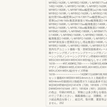
MYBE□-1620R／L-MYBE□-1820R／L-MYBE171
145□-1420R／L-MYBF□-1618R／L-MYBF□-1620R
MYBF□-1820R／L-MYBF180㎜幅壁厚(㎜)146-160□
MYBG□-1618R／L-MYBG□-1620R／L-MYBG□-18
錠付用156㎜幅壁厚(㎜)116-130171㎜幅壁厚(㎜)13
壁厚(㎜)146-160c敷居床後張り90㎜幅薄敷居□-140
MYBK□-1600R／L-MYBK115㎜幅薄敷居□-1400R／
MYBL□-1600R／L-MYBL156㎜幅薄敷居□-1400R／
MYBM□-1600R／L-MYBM□-1800R／L-MYBM
□-1400R／L-MYBN□-1600R／L-MYBN□-1800R／
幅薄敷居□-1400R／L-MYBP□-1600R／L-MYBP□-1
MYBP床先張り壁厚区分なし埋込敷居□-1400R／L
MYBR□-1600R／L-MYBR□-1800R／L-MYB
室内引戸ユニット価格一覧・部材別規格表Vレー
格ケーシング付ノンケーシングケーシング付ノン
ーシング付ノンケーシングデザイン呼称KH-WEECKH
WEGCKH-WEGKH-WEHCKH-WEH錠なしサイズ
1618――――¥97,400¥92,700――――1420¥103,400¥98,
デザイン呼称KH-WEEJCKH-WEEJKH-WEGJCKH-
WEHJCKH-WEHJ錠付サイズ呼称
1618――――――――――――1420¥113,600¥108,90
セット価格KH-WEEKH-WEG4mmカスミ熱処理ガ
WEH4mm印刷焼付け熱処理ガラス組込基本寸法(
W(DW)H呼称H(DH)141478（728）181835（177
DWWDHH161644（811）181824（901）20203
の色は、印刷の特性上、実物とは多少異なる場合
のでご了承ください。掲載価格には、消費税、ガ
ス組込商品を除く）、組立代、取付費、運賃等は
ません。252