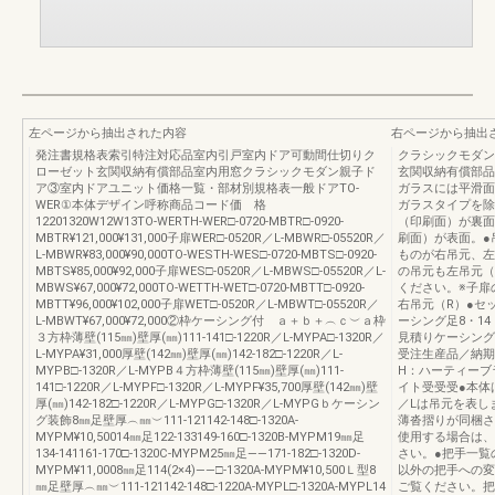
左ページから抽出された内容
右ページから抽出
発注書規格表索引特注対応品室内引戸室内ドア可動間仕切りク
クラシックモダン
ローゼット玄関収納有償部品室内用窓クラシックモダン親子ド
玄関収納有償部品
ア③室内ドアユニット価格一覧・部材別規格表一般ドアTO-
ガラスには平滑面
WER①本体デザイン呼称商品コード価 格
ガラスタイプを除
12201320W12W13TO-WERTH-WER□-0720-MBTR□-0920-
（印刷面）が裏面
MBTR¥121,000¥131,000子扉WER□-0520R／L-MBWR□-05520R／
刷面）が表面。●
L-MBWR¥83,000¥90,000TO-WESTH-WES□-0720-MBTS□-0920-
ものが右吊元、左
MBTS¥85,000¥92,000子扉WES□-0520R／L-MBWS□-05520R／L-
の吊元も左吊元（
MBWS¥67,000¥72,000TO-WETTH-WET□-0720-MBTT□-0920-
ください。※子扉
MBTT¥96,000¥102,000子扉WET□-0520R／L-MBWT□-05520R／
右吊元（R）●セ
L-MBWT¥67,000¥72,000②枠ケーシング付 ａ＋ｂ＋︵ｃ︶ａ枠
ーシング足8・1
３方枠薄壁(115㎜)壁厚(㎜)111-141□-1220R／L-MYPA□-1320R／
見積りケーシング
L-MYPA¥31,000厚壁(142㎜)壁厚(㎜)142-182□-1220R／L-
受注生産品／納
MYPB□-1320R／L-MYPB４方枠薄壁(115㎜)壁厚(㎜)111-
H：ハーティー
141□-1220R／L-MYPF□-1320R／L-MYPF¥35,700厚壁(142㎜)壁
イト受受受●本体
厚(㎜)142-182□-1220R／L-MYPG□-1320R／L-MYPGｂケーシン
／Lは吊元を表し
グ装飾8㎜足壁厚︵㎜︶111-121142-148□-1320A-
薄沓摺りが同梱さ
MYPM¥10,50014㎜足122-133149-160□-1320B-MYPM19㎜足
使用する場合は、
134-141161-170□-1320C-MYPM25㎜足――171-182□-1320D-
さい。●把手一覧
MYPM¥11,0008㎜足114(2×4)――□-1320A-MYPM¥10,500Ｌ型8
以外の把手への変
㎜足壁厚︵㎜︶111-121142-148□-1220A-MYPL□-1320A-MYPL14
ご覧ください。把