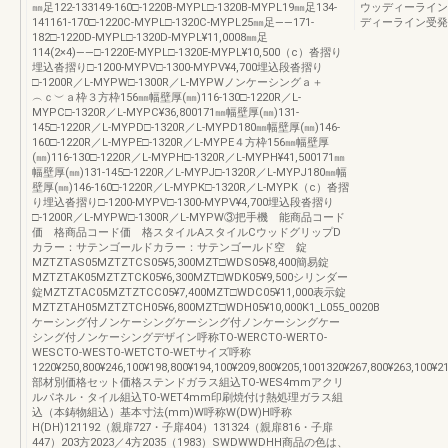
㎜足122-133149-160□-1220B-MYPL□-1320B-MYPL19㎜足134-
ウッディーライン
141161-170□-1220C-MYPL□-1320C-MYPL25㎜足――171-
ディーライン受発注
182□-1220D-MYPL□-1320D-MYPL¥11,0008㎜足
114(2×4)――□-1220E-MYPL□-1320E-MYPL¥10,500（c）沓摺り
埋込沓摺り□-1200-MYPV□-1300-MYPV¥4,700埋込段沓摺り
□-1200R／L-MYPW□-1300R／L-MYPWノンケーシングａ＋
︵ｃ︶ａ枠３方枠156㎜幅壁厚(㎜)116-130□-1220R／L-
MYPC□-1320R／L-MYPC¥36,800171㎜幅壁厚(㎜)131-
145□-1220R／L-MYPD□-1320R／L-MYPD180㎜幅壁厚(㎜)146-
160□-1220R／L-MYPE□-1320R／L-MYPE４方枠156㎜幅壁厚
(㎜)116-130□-1220R／L-MYPH□-1320R／L-MYPH¥41,500171㎜
幅壁厚(㎜)131-145□-1220R／L-MYPJ□-1320R／L-MYPJ180㎜幅
壁厚(㎜)146-160□-1220R／L-MYPK□-1320R／L-MYPK（c）沓摺
り埋込沓摺り□-1200-MYPV□-1300-MYPV¥4,700埋込段沓摺り
□-1200R／L-MYPW□-1300R／L-MYPW③把手機 能商品コード
価 格商品コード価 格スタイルAスタイルCウッドグリップD
カラー：サテンゴールドカラー：サテンゴールド空 錠
MZTZTAS05MZTZTCS05¥5,300MZT□WDS05¥8,400簡易錠
MZTZTAK05MZTZTCK05¥6,300MZT□WDK05¥9,500シリンダー
錠MZTZTAC05MZTZTCC05¥7,400MZT□WDC05¥11,000表示錠
MZTZTAH05MZTZTCH05¥6,800MZT□WDH05¥10,000K1_L055_0020B
ケーシング付ノンケーシングケーシング付ノンケーシングケー
シング付ノンケーシングデザイン呼称TO-WERCTO-WERTO-
WESCTO-WESTO-WETCTO-WETサイズ呼称
1220¥250,800¥246,100¥198,800¥194,100¥209,800¥205,1001320¥267,800¥263,100¥2
部材別価格セット価格ステンドガラス組込TO-WES4mmアクリ
ルパネル・タイル組込TO-WET4mm印刷焼付け熱処理ガラス組
込（本鋳物組込）基本寸法(mm)W呼称W(DW)H呼称
H(DH)121192（親扉727・子扉404）131324（親扉816・子扉
447）203方2023／4方2035（1983）SWDWWDHH商品の色は、