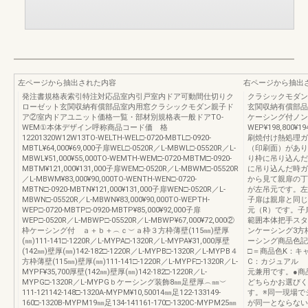
左ページから抽出された内容
右ページから抽出
発注書規格表索引特注対応品室内引戸室内ドア可動間仕切りク
クラシックモダン
ローゼット玄関収納有償部品室内用窓クラシックモダン親子ド
玄関収納有償部品
ア②室内ドアユニット価格一覧・部材別規格表一般ドアTO-
ケーシング付ノンケ
WEM①本体デザイン呼称商品コード価 格
WEP¥198,800¥19
12201320W12W13TO-WELTH-WEL□-0720-MBTL□-0920-
刷焼付け熱処理ガ
MBTL¥64,000¥69,000子扉WEL□-0520R／L-MBWL□-05520R／L-
（印刷面）があり
MBWL¥51,000¥55,000TO-WEMTH-WEM□-0720-MBTM□-0920-
り枠に吊り込んだ
MBTM¥121,000¥131,000子扉WEM□-0520R／L-MBWM□-05520R
に吊り込んだ時ガ
／L-MBWM¥83,000¥90,000TO-WENTH-WEN□-0720-
から見て親扉の丁
MBTN□-0920-MBTN¥121,000¥131,000子扉WEN□-0520R／L-
が左吊元です。左
MBWN□-05520R／L-MBWN¥83,000¥90,000TO-WEPTH-
子扉は親扉と同じ
WEP□-0720-MBTP□-0920-MBTP¥85,000¥92,000子扉
元（R）です。子
WEP□-0520R／L-MBWP□-05520R／L-MBWP¥67,000¥72,000②
範囲本体把手スタ
枠ケーシング付 ａ＋ｂ＋︵ｃ︶ａ枠３方枠薄壁(115㎜)壁厚
ンケーシング3方
(㎜)111-141□-1220R／L-MYPA□-1320R／L-MYPA¥31,000厚壁
ーシング商品色記
(142㎜)壁厚(㎜)142-182□-1220R／L-MYPB□-1320R／L-MYPB４
□＝商品色K：
方枠薄壁(115㎜)壁厚(㎜)111-141□-1220R／L-MYPF□-1320R／L-
C：カジュアル
MYPF¥35,700厚壁(142㎜)壁厚(㎜)142-182□-1220R／L-
元兼用です。●商
MYPG□-1320R／L-MYPGｂケーシング装飾8㎜足壁厚︵㎜︶
どちらかお選びく
111-121142-148□-1320A-MYPM¥10,50014㎜足122-133149-
す。※同一現場で
160□-1320B-MYPM19㎜足134-141161-170□-1320C-MYPM25㎜
が同一とならない