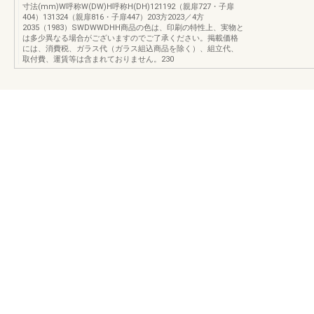
寸法(mm)W呼称W(DW)H呼称H(DH)121192（親扉727・子扉
404）131324（親扉816・子扉447）203方2023／4方
2035（1983）SWDWWDHH商品の色は、印刷の特性上、実物と
は多少異なる場合がございますのでご了承ください。掲載価格
には、消費税、ガラス代（ガラス組込商品を除く）、組立代、
取付費、運賃等は含まれておりません。230