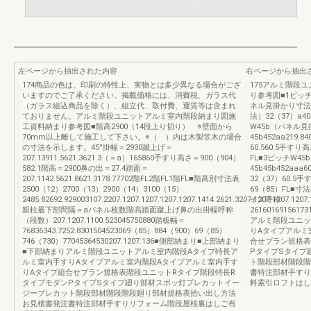
左ページから抽出された内容
右ページから抽出
174商品の色は、印刷の特性上、実物とは多少異なる場合がござ
175アルミ階段
いますのでご了承ください。掲載価格には、消費税、ガラス代
り参考図■1ピッチW
（ガラス組込商品を除く）、組立代、取付費、運賃等は含まれ
ネル見掛かり寸法）4
ておりません。アルミ階段ユニットアルミ室内階段納まり図施
法）32（37）a404
工資料納まり参考図■階高2900（14段上り切り） ※壁面から
W45b（パネル
70mm以上離して施工して下さい。※（ ）内は木製笠木の場合
45b452aa219
の寸法を示します。45°掛幅＝2930蹴上げ＝
60.560.5手すり高
207.13911.5621.3621.3（＝a）165860手すり高さ＝900（904）
FL■3ピッチW4
582.1階高＝2900鼻の出＝27.4踏面＝
45b45b452aaa
207.1142.5621.8621.3178.77702階FL2階FL1階FL■階高別寸法表
32（37）60.5手
2500（12）2700（13）2900（14）3100（15）
69（85）FL■寸法表4
2485.82692.929003107.2207.1207.1207.1207.1207.1414.2621.3207.1207.1207.1207.
イズ呼称
親柱最下部間隔＝aパネル枚数階高踏面蹴上げ鼻の出掛幅呼称
26160169156173
（段数）207.1207.1100.523045750880踏板幅＝
アルミ階段ユニッ
76836343.7252.8301504523069（85）884（900）69（85）
りAタイプアルミ
746（730）77045364530207.1207.136■側部納まり■上部納まり
合せプラン規格表
■下部納まりアルミ階段ユニットアルミ室内階段Aタイプ特長ア
PタイプSタイプ
ルミ室内手すりAタイプアルミ室内階段Aタイプアルミ室内手す
ト階段部材階段階
りAタイプ組合せプラン規格表階段ユニットRタイプ階段特長R
書特注部材手すり
タイプモダンPタイプSタイプ廻り部材スポッ灯プレカットイー
料索引ロフトはし
ジープレカット階段部材階段階段廻り部材規格表拾い出し方法
お見積書発注書特注部材手すりリフォーム階段屋根裏はしご有