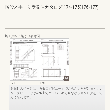
階段／手すり受発注カタログ 174-175(176-177)
施工資料／納まり参考図
174
175
お探しのページは「カタログビュー」でごらんいただけます。カ
タログビューではweb上でパラパラめくりながらカタログをごら
んになれます。