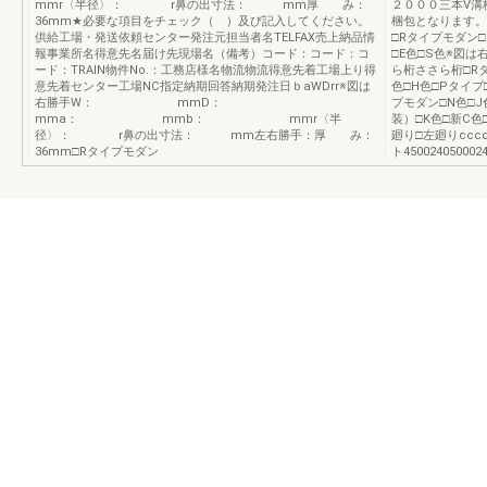
mmr〈半径〉： r鼻の出寸法： mm厚 み：
２０００三本V溝板
36mm★必要な項目をチェック（ ）及び記入してください。
梱包となります。
供給工場・発送依頼センター発注元担当者名TELFAX売上納品情
□Rタイプモダン□
報事業所名得意先名届け先現場名（備考）コード：コード：コ
□E色□S色※図
ード：TRAIN物件No.：工務店様名物流物流得意先着工場上り得
ら桁ささら桁□R
意先着センター工場NC指定納期回答納期発注日ｂaWDrr※図は
色□H色□Pタイプ
右勝手W： mmD：
プモダン□N色□J
mma： mmb： mmr〈半
装）□K色□新C色
径〉： r鼻の出寸法： mm左右勝手：厚 み：
廻り□左廻りcccd
36mm□Rタイプモダン
ト450024050