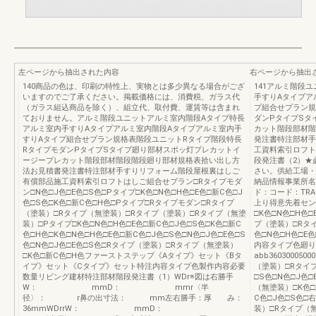
左ページから抽出された内容
右ページから抽出
140商品の色は、印刷の特性上、実物とは多少異なる場合がござ
141アルミ階段
いますのでご了承ください。掲載価格には、消費税、ガラス代
手すりAタイプア
（ガラス組込商品を除く）、組立代、取付費、運賃等は含まれ
プ組合せプラン規
ておりません。アルミ階段ユニットアルミ室内階段Aタイプ特長
ダンPタイプSタ
アルミ室内手すりAタイプアルミ室内階段Aタイプアルミ室内手
カット階段部材階
すりAタイプ組合せプラン規格表階段ユニットRタイプ階段特長
発注書特注部材手
RタイプモダンPタイプSタイプ廻り部材スポッ灯プレカットイ
工資料索引ロフト
ージープレカット階段部材階段階段廻り部材規格表拾い出し方
段発注書（2）★
法お見積書発注書特注部材手すりリフォーム階段屋根裏はしご
さい。供給工場・
有償部品施工資料索引ロフトはしご組合せプラン□Rタイプモダ
納品情報事業所名
ン□N色□J色□E色□S色□Pタイプ□K色□N色□H色□E色□新C色□J
ド：コード：TR
色□S色□K色□新C色□H色□Pタイプ□Rタイプモダン□Rタイプ
上り得意先着セン
（塗装）□Rタイプ（無塗装）□Rタイプ（塗装）□Rタイプ（無塗
□K色□N色□H色
装）□Pタイプ□K色□N色□H色□E色□新C色□J色□S色□K色□新C
プ（塗装）□Rタイ
色□H色□K色□N色□H色□E色□新C色□J色□S色□N色□J色□E色□S
色□N色□H色□E
色□N色□J色□E色□S色□Rタイプ（塗装）□Rタイプ（無塗装）
内容タイプ色廻り
□K色□新C色□H色ファーストステップ《Aタイプ》セット《Bタ
abb3603000
イプ》セット《Cタイプ》セット特注内容タイプ色製作内容必要
（塗装）□Rタイプ
数量リビング建材特注部材階段発注書（1）WDr※図は右勝手
□S色□N色□J色
W： mmD： mmr〈半
（無塗装）□K色□
径〉： r鼻の出寸法： mm左右勝手：厚 み：
C色□J色□S色
36mmWDrrW： mmD：
装）□Rタイプ（