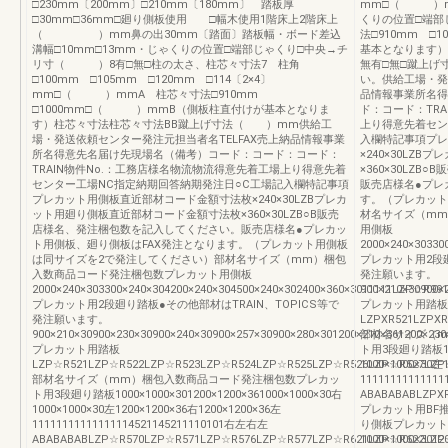
□230mm〔200mm〕□210mm〔180mm〕 踏板厚
mm□（ ）mm
□30mm□36mm□廻り側板使用 □幅木使用1階床上2階床上
くりの位置□端
（ ）mm鼻の出30mm〔踏面〕踏板幅・ボード差込
法□910mm 
溝幅□10mm□13mm・じゃくりの位置□端部じゃくり□中央→チ
基本となります）
リ寸（ ）8有□無□柱の太さ、柱芯々寸法7 柱角
無有□無□蹴上
□100mm □105mm □120mm □114〔2×4〕
い。供給工場・発
mm□（ ）mmA 柱芯々寸法□910mm
品情報事業所名得
□1000mm□（ ）mmB（側板柱直付けが基本となりま
ド：コード：TR
す）柱芯々寸法柱芯々寸法BB蹴上げ寸法（ ）mm供給工
上り得意先着セン
場・発送依頼センター発注元担当者名TELFAX売上納品情報事業
入欄特記事項プレ
所名得意先名届け先現場名（備考）コード：コード：コード：
×240×30LZ
TRAIN物件No.：工務店様名物流物流得意先着工場上り得意先着
×360×30LZ
センター工場NC指定納期回答納期発注日○C工場記入欄特記事項
販売店様名●プレ
プレカット用側板直近部材コード金額寸法枚×240×30LZBプレカ
す。（プレカット
ット用廻り側板直近部材コード金額寸法枚×360×30LZB○B販売
材名サイズ（mm
店様名、発注梱包数を記入してください。販売店様名●プレカッ
用側板
ト用側板、廻り側板はFAX発注となります。（プレカット用側板
2000×240×30330
は同サイズを2で発注してください）部材名サイズ（mm）梱包
プレカット用2段廻
入数商品コード発注梱包数プレカット用側板
発注願います。
2000×240×303300×240×304200×240×304500×240×302400×360×3011111LZP☆R
900×210×30900×
プレカット用2段廻り踏板●その他部材はTRAIN、TOPICS等で
プレカット用踏板
発注願います。
LZPXR521LZPXR
900×210×30900×230×30900×240×30900×257×30900×280×301200×210×361200×230
部材名サイズ（m
プレカット用踏板
ト用3段廻り踏板1000
LZP☆R521LZP☆R522LZP☆R523LZP☆R524LZP☆R525LZP☆R526LZP☆R527LZP
1000×1000×30左
部材名サイズ（mm）梱包入数商品コード発注梱包数プレカッ
1111111111111
ト用3段廻り踏板1000×1000×301200×1200×361000×1000×30右
ABABABABLZPXR
1000×1000×30左1200×1200×36右1200×1200×36左
プレカット用BF
11111111111111114521145211110101右左右左
り側板プレカット
ABABABABLZP☆R570LZP☆R571LZP☆R576LZP☆R577LZP☆R621LZP☆R622LZP
1000×1000×30120