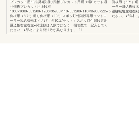
プレカット用BF推奨4段廻り踏板プレカット用踊り場Pカット廻
側板用（3.7°）
り側板プレカット用上段框
ーラー蹴込板幅木
1000×1000×301200×1200×36900×110×301200×110×36900×225×5.5900×225×5.51200
蹴込板右左右左●
側板用（3.7°）廻り側板用（10°）スポッ灯付階段専用コントロ
ださい。●部材に
ーラー蹴込板幅木くさび（各10コ/セット）スポッ灯付階段専用
蹴込板右左右左●発注数は入数ではなく、梱包数で 記入してく
ださい。●部材により発注数が異なります。〔〕