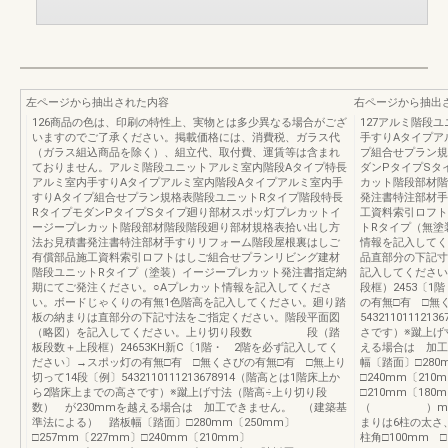
左ページから抽出された内容
右ページから抽出
126商品の色は、印刷の特性上、実物とは多少異なる場合がござ
127アルミ階段
いますのでご了承ください。掲載価格には、消費税、ガラス代
手すりAタイプア
（ガラス組込商品を除く）、組立代、取付費、運賃等は含まれ
プ組合せプラン規
ておりません。アルミ階段ユニットアルミ室内階段Aタイプ特長
ダンPタイプSタ
アルミ室内手すりAタイプアルミ室内階段Aタイプアルミ室内手
カット階段部材階
すりAタイプ組合せプラン規格表階段ユニットRタイプ階段特長
発注書特注部材手
RタイプモダンPタイプSタイプ廻り部材スポッ灯プレカットイ
工資料索引ロフト
ージープレカット階段部材階段階段廻り部材規格表拾い出し方
トRタイプ（無塗
法お見積書発注書特注部材手すりリフォーム階段屋根裏はしご
情報を記入してく
有償部品施工資料索引ロフトはしご組合せプランリビング建材
品直部分の下記寸
階段ユニットRタイプ（塗装）イージープレカット発注書指定納
記入してくだ
期にてご発注ください。○Aプレカット情報を記入してくださ
段框）2453〔
い。ボードじゃくりの有無1色階高を記入してください。廻り踏
の有無□有 □無
板の納まりは直部分の下記寸法をご指定ください。階段平面図
5432110111
（略図）を記入してください。上り切り段数 段（踏
さです）※蹴上げ
板段数＋上段框）24653KH新C〔1階・ 2階を必ず記入してく
える場合は 加工
ださい〕→スポッ灯の有無□有 □無くさびの有無□有 □無上り
幅〔踏面〕□280
切って14段〔例〕5432110111213678914（階高とは1階床上か
□240mm〔210
ら2階床上までの高さです）※蹴上げ寸法（階高÷上り切り段
□210mm〔18
数） が230mmを越える場合は 加工できません。 （建築基
（ ）mm鼻の
準法による） 踏板幅〔踏面〕□280mm〔250mm〕
まりは6柱の太
□257mm〔227mm〕□240mm〔210mm〕
柱角□100mm □