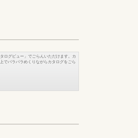
タログビュー」でごらんいただけます。カ
b上でパラパラめくりながらカタログをごら