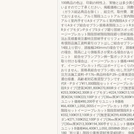
100商品の色は、印刷の特性上、実物とは多少異
いますのでご了承ください。掲載価格には、消費
（ガラス組込商品を除く）、組立代、取付費、運
ておりません。アルミ階段ユニットアルミ室内階
アルミ室内手すりAタイプアルミ室内階段Aタイ
すりAタイプ組合せプラン規格表階段ユニットR
RタイプモダンPタイプSタイプ廻り部材スポッ
ージープレカット階段部材階段階段廻り部材規格
法お見積書発注書特注部材手すりリフォーム階段
有償部品施工資料索引ロフトはしご組合せプラン
14段上り切り、踏板幅240mmの場合です。踏板幅
の場合、階高により側板長さが変わる場合があり
ニット 組合せプランプラン例一覧ボックスタイ
取り付ける場合は、イージープレカット価格+¥40,
す。イージープレカット代にはボードじゃくりの
おりません。規格表組合せプラン拾い出し方法P.56~
注方法施工資料−P.176~商品特長P.29~公庫推
通仕様書、高齢者対応推奨型プランです。イージ
代R・Pタイプ¥11,000階段セットイージープレ
段Rタイプ(塗装)¥281,800¥270,800Rタイプ(無塗装
¥253,300¥242,300Rタイプモダン¥224,100¥213,
厚)¥234,100¥223,100Pタイプ(30㎜厚)¥175,800¥
ユニット価格¥80,200手すりユニットB価格
¥66,400K1_L050_0055イージープレカット代R・P
階段セットイージープレカット階段部材階段Rタイ
¥332,100¥313,100Rタイプ(無塗装)¥299,400¥28
ダン¥271,100¥252,100Pタイプ(36㎜厚)¥271,600
プ(30㎜厚)¥213,300¥194,300手すりユニット価格
ユニットB価格¥66,400K1_L050_0058NB-20ボ
180゜折り返し階段公庫推奨BF推奨4段廻り、側板使用