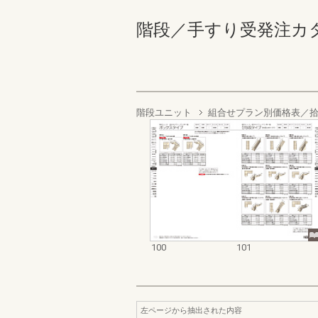
階段／手すり受発注カタログ 
階段ユニット
組合せプラン別価格表／
100
101
左ページから抽出された内容