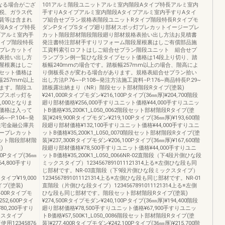
なる場合がござ
101アルミ階段ユニットアルミ室内階段Aタイプ特長アルミ室内
税、ガラス代
手すりAタイプアルミ室内階段Aタイプアルミ室内手すりAタイ
賃等は含まれ
プ組合せプラン規格表階段ユニットRタイプ階段特長Rタイプモ
段Aタイプ特長
ダンPタイプSタイプ廻り部材スポッ灯プレカットイージープレ
プアルミ室内手
カット階段部材階段階段廻り部材規格表拾い出し方法お見積書
タイプ階段特長
発注書特注部材手すりリフォーム階段屋根裏はしご有償部品施
灯プレカットイ
工資料索引ロフトはしご組合せプラン階段ユニット 組合せプ
表拾い出し方
ランプラン例一覧ひな段タイプセット価格は14段上り切り、踏
屋根裏はしご
板幅240mmの場合です。踏板幅257mm以上の場合、階高によ
セット価格は
り側板長さが変わる場合があります。規格表組合せプラン拾い
257mm以上
出し方法P.76~−P.108~発注方法施工資料−P.176~商品特長P.29~
ます。階段ユ
踏板露出納まり（NR）階段セット部材階段Rタイプ(塗装)
プスポッ灯を
¥241,000Rタイプモダン¥216,100Pタイプ(36㎜厚)¥204,700階段
000となりま
廻り部材価格¥256,000手すりユニット価格¥44,000手すりユニッ
価格は入って
トB価格¥35,200K1_L050_0062階段セット部材階段Rタイプ(塗
−P.104~発
装)¥249,900Rタイプモダン¥219,100Pタイプ(36㎜厚)¥193,600階
奨住宅金融公庫共
段廻り部材価格¥132,100手すりユニット価格¥44,000手すりユニ
ープレカット
ットB価格¥35,200K1_L050_0070階段セット部材階段Rタイプ(塗
カット階段部材階
装)¥237,300Rタイプモダン¥206,100Pタイプ(36㎜厚)¥167,600階
)
段廻り部材価格¥78,500手すりユニット価格¥44,000手すりユニ
100Pタイプ(36㎜
ットB価格¥35,200K1_L050_0066NR-02直階段（下4段片側ひな段
164,800手すり
ミックスタイプ）1234567891011121314上る※左側ひな段も同
じ部材です。NR-03直階段（下9段片側ひな段ミックスタイプ）
タイプ¥19,000
1234567891011121314上る※左側ひな段も同じ部材です。NR-01
プ(塗装)
直階段（片側ひな段タイプ）1234567891011121314上る※左側
0,400Rタイプモ
ひな段も同じ部材です。階段セット部材階段Rタイプ(塗装)
¥252,600Pタイ
¥274,500Rタイプモダン¥240,100Pタイプ(36㎜厚)¥194,400階段
¥80,200手すり
廻り部材価格¥78,500手すりユニット価格¥67,900手すりユニッ
ックスタイプ
トB価格¥57,500K1_L050_0086階段セット部材階段Rタイプ(塗
12345876
装)¥277,400Rタイプモダン¥242,100Pタイプ(36㎜厚)¥215,700階