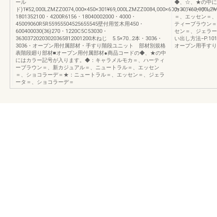
ール
◆、☆、★の中に
ド)1¥52,000LZMZZ0074,000×450×301¥69,000LZMZZ0084,000×600×301¥63,000LZ
カ＝、ハーティー
1801352100・4200R6156・18040002000・4000・
＝、エッセン＝、
45009060R5R55955504525655545壁付用笠木用450・
ティーブラウン＝
600400030(36)270・1220C5C53030・
セン＝、ジェラー
36303720203020365812001200木ねじ 5.5×70…2本・3036・
い出し方法−P.10
3036・オープン用付属部材・手すり階段ユニット 部材別規格
オープン用手すり
表階段廻り部材■オープン用付属部材●商品コードの◆、★の中
にはカラー記号が入ります。◆：キャラメルモカ＝、ハーティ
ーブラウン＝、新カジュアル＝、ニュートラル＝、エッセン
＝、ショコラーデ＝★：ニュートラル＝、エッセン＝、ジェラ
ータ＝、ショコラーデ＝