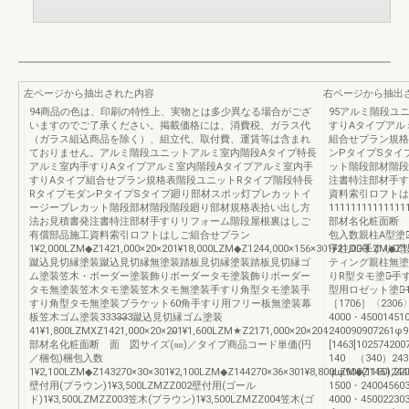
左ページから抽出された内容
右ページから抽出
94商品の色は、印刷の特性上、実物とは多少異なる場合がござ
95アルミ階段ユ
いますのでご了承ください。掲載価格には、消費税、ガラス代
すりAタイプアル
（ガラス組込商品を除く）、組立代、取付費、運賃等は含まれ
組合せプラン規格
ておりません。アルミ階段ユニットアルミ室内階段Aタイプ特長
ンPタイプSタイ
アルミ室内手すりAタイプアルミ室内階段Aタイプアルミ室内手
ット階段部材階段
すりAタイプ組合せプラン規格表階段ユニットRタイプ階段特長
注書特注部材手す
RタイプモダンPタイプSタイプ廻り部材スポッ灯プレカットイ
資料索引ロフトは
ージープレカット階段部材階段階段廻り部材規格表拾い出し方
11111111111111
法お見積書発注書特注部材手すりリフォーム階段屋根裏はしご
部材名化粧面断 
有償部品施工資料索引ロフトはしご組合せプラン
包入数親柱A型塗装̶
1¥2,000LZM◆Z1421,000×20×201¥18,000LZM◆Z1244,000×156×301¥21,000LZM◆Z12
子柱D型̶手すりD
蹴込見切縁塗装蹴込見切縁無塗装踏板見切縁塗装踏板見切縁ゴ
ティング親柱無塗装
ム塗装笠木・ボーダー塗装飾りボーダータモ塗装飾りボーダー
りR型タモ塗装̶手
タモ無塗装笠木タモ塗装笠木タモ無塗装手すり角型タモ塗装手
型用ロゼット塗装̶12
すり角型タモ無塗装ブラケット60角手すり用フリー板無塗装幕
［1706］〈2306〉
板笠木ゴム塗装3333̶3̶̶̶̶̶̶3蹴込見切縁ゴム塗装
4000・45001451
41¥1,800LZMXZ1421,000×20×20̶1¥1,600LZM★Z2171,000×20×204
240090907261φ9
部材名化粧面断 面 図サイズ(㎜)／タイプ商品コード単価(円
[1463]1025742
／梱包)梱包入数
140 （340）24
1¥2,100LZM◆Z143270×30×301¥2,100LZM◆Z144270×36×301¥8,800LZM◆Z1451,220
φφ900(1150)244
壁付用(ブラウン)1¥3,500LZMZZ002壁付用(ゴール
1500・24004560
ド)1¥3,500LZMZZ003笠木(ブラウン)1¥3,500LZMZZ004笠木(ゴ
4000・4500223