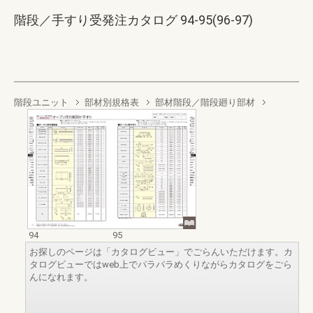
階段／手すり受発注カタログ 94-95(96-97)
階段ユニット
部材別規格表
部材階段／階段廻り部材
94
95
お探しのページは「カタログビュー」でごらんいただけます。カ
タログビューではweb上でパラパラめくりながらカタログをごら
んになれます。