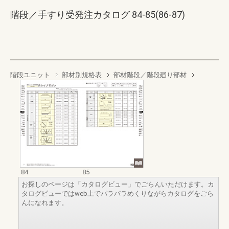
階段／手すり受発注カタログ 84-85(86-87)
階段ユニット
部材別規格表
部材階段／階段廻り部材
84
85
お探しのページは「カタログビュー」でごらんいただけます。カ
タログビューではweb上でパラパラめくりながらカタログをごら
んになれます。