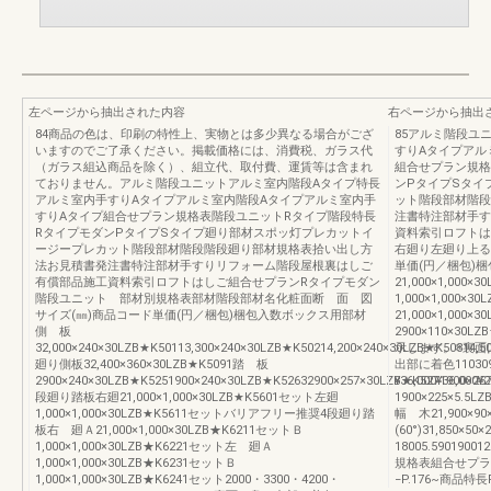
左ページから抽出された内容
右ページから抽出
84商品の色は、印刷の特性上、実物とは多少異なる場合がござ
85アルミ階段ユ
いますのでご了承ください。掲載価格には、消費税、ガラス代
すりAタイプアル
（ガラス組込商品を除く）、組立代、取付費、運賃等は含まれ
組合せプラン規格
ておりません。アルミ階段ユニットアルミ室内階段Aタイプ特長
ンPタイプSタイ
アルミ室内手すりAタイプアルミ室内階段Aタイプアルミ室内手
ット階段部材階段
すりAタイプ組合せプラン規格表階段ユニットRタイプ階段特長
注書特注部材手す
RタイプモダンPタイプSタイプ廻り部材スポッ灯プレカットイ
資料索引ロフトは
ージープレカット階段部材階段階段廻り部材規格表拾い出し方
右廻り左廻り上る
法お見積書発注書特注部材手すりリフォーム階段屋根裏はしご
単価(円／梱包)
有償部品施工資料索引ロフトはしご組合せプランRタイプモダン
21,000×1,000
階段ユニット 部材別規格表部材階段部材名化粧面断 面 図
1,000×1,000×
サイズ(㎜)商品コード単価(円／梱包)梱包入数ボックス用部材
21,000×1,000×
側 板
2900×110×30L
32,000×240×30LZB★K50113,300×240×30LZB★K50214,200×240×30LZB★K50314,5
示します。※裏面は
廻り側板32,400×360×30LZB★K5091踏 板
出部に着色1103
2900×240×30LZB★K5251900×240×30LZB★K52632900×257×30LZB★K5271900×25
¥36,000¥36,0
段廻り踏板右廻21,000×1,000×30LZB★K5601セット左廻
1900×225×5.5LZ
1,000×1,000×30LZB★K5611セットバリアフリー推奨4段廻り踏
幅 木21,900×9
板右 廻Ａ21,000×1,000×30LZB★K6211セットＢ
(60°)31,850×5
1,000×1,000×30LZB★K6221セット左 廻Ａ
18005.590190012
1,000×1,000×30LZB★K6231セットＢ
規格表組合せプラ
1,000×1,000×30LZB★K6241セット2000・3300・4200・
−P.176~商品特長P