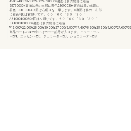
45002403036030240024090030※裏面は鼻の出部に着色
25790030※裏面は鼻の出部に着色28090030※裏面は鼻の出部に
着色1000100030※図は右廻りを 示します。※裏面は鼻の 出部
に着色※図は右廻りです。６０゜６０゜３０゜３０゜
AB1000100030※図は左廻りです。６０゜６０゜３０゜３０゜
BA1000100030※裏面は鼻の出部に着色
¥15,000¥22,000¥28,000¥30,000¥27,000¥5,800¥17,400¥8,500¥25,500¥9,000¥27,000¥3
商品コードの★の中にはカラー記号が入ります。ニュートラル
＝□N、エッセン＝□E、ジェラータ＝□J、ショコラーデ＝□S