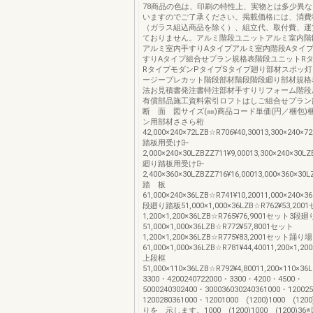
78商品の色は、印刷の特性上、実物とは多少異
いますのでご了承ください。掲載価格には、消費
（ガラス組込商品を除く）、組立代、取付費、運
ておりません。アルミ階段ユニットアルミ室内階
アルミ室内手すりAタイプアルミ室内階段Aタイ
すりAタイプ組合せプラン規格表階段ユニットR
RタイプモダンPタイプSタイプ廻り部材スポッ
ージープレカット階段部材階段階段廻り部材規格
法お見積書発注書特注部材手すりリフォーム階段
有償部品施工資料索引ロフトはしご組合せプラン
断 面 図サイズ(㎜)商品コード単価(円／梱包)
ン用部材ささら桁
42,000×240×72LZB☆R706¥40,30013,300×240×7
踏板用受け材̶
2,000×240×30LZBZZ711¥9,00013,300×240×30LZ
廻り踏板用受け材̶
2,400×360×30LZBZZ716¥16,00013,000×360×30L
踏 板
61,000×240×36LZB☆R741¥10,20011,000×240×3
段廻り踏板51,000×1,000×36LZB☆R762¥53,200
1,200×1,200×36LZB☆R765¥76,9001セット3段
51,000×1,000×36LZB☆R772¥57,8001セット
1,200×1,200×36LZB☆R775¥83,2001セット踊り場
61,000×1,000×36LZB☆R781¥44,40011,200×1,20
上段框
51,000×110×36LZB☆R792¥4,80011,200×110×36
3300・4200240722000・3300・4200・4500・
5000240302400・300036030240361000・12002
1200280361000・12001000 (1200)1000 (1
りを 示します。1000 (1200)1000 (1200)3