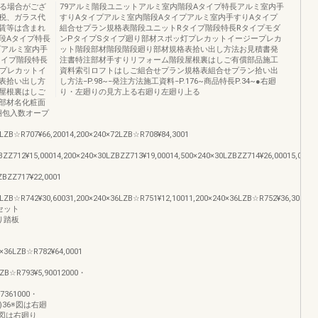
なる場合がござ
79アルミ階段ユニットアルミ室内階段Aタイプ特長アルミ室内手
税、ガラス代
すりAタイプアルミ室内階段Aタイプアルミ室内手すりAタイプ
賃等は含まれ
組合せプラン規格表階段ユニットRタイプ階段特長Rタイプモダ
段Aタイプ特長
ンPタイプSタイプ廻り部材スポッ灯プレカットイージープレカ
プアルミ室内手
ット階段部材階段階段廻り部材規格表拾い出し方法お見積書発
タイプ階段特長
注書特注部材手すりリフォーム階段屋根裏はしご有償部品施工
灯プレカットイ
資料索引ロフトはしご組合せプラン規格表組合せプラン拾い出
表拾い出し方
し方法−P.98~−発注方法施工資料−P.176~商品特長P.34~●右廻
屋根裏はしご
り・左廻りの見方上る右廻り左廻り上る
部材名化粧面
梱包入数オープ
2LZB☆R707¥66,20014,200×240×72LZB☆R708¥84,3001
BZZ712¥15,00014,200×240×30LZBZZ713¥19,00014,500×240×30LZBZZ714¥26,00015,000×
ZBZZ717¥22,0001
6LZB☆R742¥30,60031,200×240×36LZB☆R751¥12,10011,200×240×36LZB☆R752¥36,300361
1セット
廻り踏板
0×36LZB☆R782¥64,0001
LZB☆R793¥5,90012000・
57361000・
200)36※図は右廻
6※図は右廻り