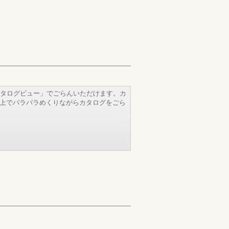
タログビュー」でごらんいただけます。カ
b上でパラパラめくりながらカタログをごら