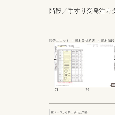
階段／手すり受発注カタログ 
階段ユニット
部材別規格表
部材階段
78
79
左ページから抽出された内容