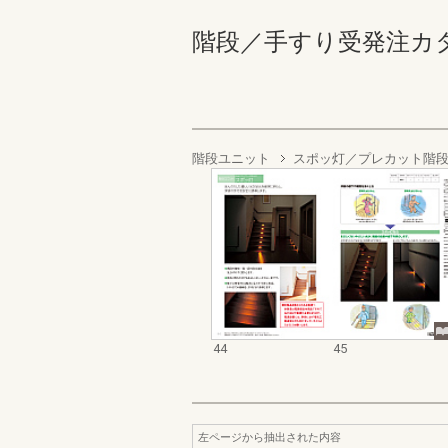
階段／手すり受発注カタログ 
階段ユニット
スポッ灯／プレカット階
44
45
左ページから抽出された内容