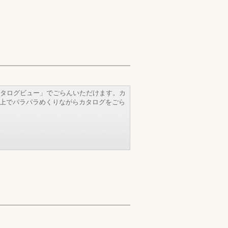
タログビュー」でごらんいただけます。カ
b上でパラパラめくりながらカタログをごら