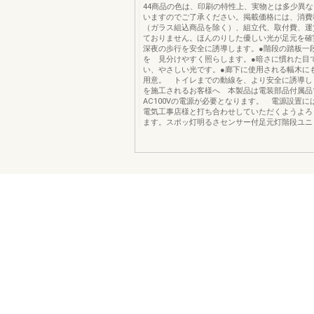
44商品の色は、印刷の特性上、実物とは多少異
いますのでご了承ください。掲載価格には、消費
（ガラス組込商品を除く）、組立代、取付費、運
ておりません。ほんのりした優しい光が足元を確
深夜の歩行を安全に誘導します。●階段の踏板一
を 見分けやすく照らします。●暗さに慣れた目
い、やさしい光です。●廊下に使用される幅木に
用意。 トイレまでの動線を、より安全に誘導し
を施工されるお客様へ 本製品は電装部品付属品
AC100Vの電源が必要となります。 電源設置に
電気工事店様と打ち合わせしていただくようよろ
ます。スポッ灯明るさセンサー付足元灯階段ユニ