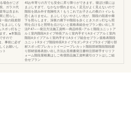
なる場合がござ
45お年寄りの方でも安全に昇り降りができます。寝ぼけ眼には
税、ガラス代
まぶしすぎて、なかなか慣れません！足元がよく見えないので
賃等は含まれ
階段を踏み外す危険性大！もうこれでお子さんの夜のトイレも
実に照らし、
恐くありません。まぶしくないやさしい光が、階段の段差や廊
段一段の段差部
下を照らします。深夜の廊下や階段を歩くときスポッ灯なら照
でもまぶしくな
明を点けると照明を点けないと規格表組合せプラン拾い出し方
もスポッ灯をご
法P.47~−−発注方法施工資料−−商品特長−アルミ階段ユニットア
ます。●本製品
ルミ室内階段Aタイプ特長アルミ室内手すりAタイプアルミ室内
ですので
階段Aタイプアルミ室内手すりAタイプ組合せプラン規格表階段
は、事前に必ず
ユニットRタイプ階段特長RタイプモダンPタイプSタイプ廻り部
しくお願いし
材スポッ灯プレカットイージープレカット階段部材階段階段廻
ット
り部材規格表拾い出し方法お見積書発注書特注部材手すりリフ
ォーム階段屋根裏はしご有償部品施工資料索引ロフトはしご組
合せプラン