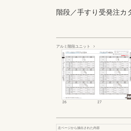
階段／手すり受発注カタログ 
アルミ階段ユニット
26
27
左ページから抽出された内容