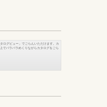
タログビュー」でごらんいただけます。カ
b上でパラパラめくりながらカタログをごら