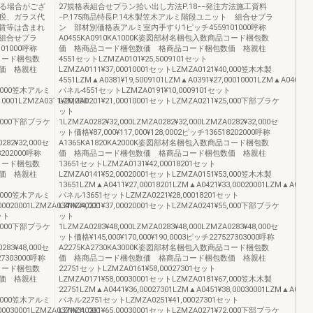
なる場合がござ
27規格表組合せプラン拾い出し方法P.18−−発注方法施工資料
税、ガラス代
−P.175商品特長P.14木製笠木アルミ階段ユニット 組合せプラ
賃等は含まれ
ン 部材別価格表アルミ室内手すり1ピッチ4559101000呼称
組合せプラ
A0455KA0910KA1000K姿図部材名梱包入数商品コード梱包数
1000呼称
価 格商品コード梱包数価 格商品コード梱包数価 格親柱
品コード梱包数
4551セットLZMZA0101¥25,5009101セット
価 格親柱
LZMZA0111¥37,00010001セットLZMZA0121¥40,000笠木木製
4551LZM▲A0381¥19,5009101LZM▲A0391¥27,00010001LZM▲A0401¥31
40,000笠木アルミ
パネル4551セットLZMZA0191¥10,0009101セット
10001LZMZA0311¥20,000
LZMZA0201¥21,00010001セットLZMZA0211¥25,000下部ブラケ
ト
ット
25,000下部ブラケ
1LZMZA0282¥32,000LZMZA0282¥32,000LZMZA0282¥32,000セ
ット価格¥87,000¥117,000¥128,0002ピッチ136518202000呼称
0282¥32,000セ
A1365KA1820KA2000K姿図部材名梱包入数商品コード梱包数
8202000呼称
価 格商品コード梱包数価 格商品コード梱包数価 格親柱
品コード梱包数
13651セットLZMZA0131¥42,00018201セット
価 格親柱
LZMZA0141¥52,00020001セットLZMZA0151¥53,000笠木木製
13651LZM▲A0411¥27,00018201LZM▲A0421¥33,00020001LZM▲A0431¥
53,000笠木アルミ
パネル13651セットLZMZA0221¥28,00018201セット
00020001LZMZA0341¥24,000
LZMZA0231¥37,00020001セットLZMZA0241¥55,000下部ブラケ
ット
ット
55,000下部ブラケ
1LZMZA0283¥48,000LZMZA0283¥48,000LZMZA0283¥48,000セ
ット価格¥145,000¥170,000¥190,0003ピッチ227527303000呼称
0283¥48,000セ
A2275KA2730KA3000K姿図部材名梱包入数商品コード梱包数
27303000呼称
価 格商品コード梱包数価 格商品コード梱包数価 格親柱
品コード梱包数
22751セットLZMZA0161¥58,00027301セット
価 格親柱
LZMZA0171¥58,00030001セットLZMZA0181¥67,000笠木木製
22751LZM▲A0441¥36,00027301LZM▲A0451¥38,00030001LZM▲A0461¥
67,000笠木アルミ
パネル22751セットLZMZA0251¥41,00027301セット
00030001LZMZA0371¥31,000
LZMZA0261¥65,00030001セットLZMZA0271¥72,000下部ブラケ