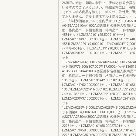
26商品の色は、印刷の特性上、実物とは多少異
いますのでご了承ください。掲載価格には、消費
（ガラス組込商品を除く）、組立代、取付費、運
ておりません。アルミ笠木アルミ階段ユニット 
ン 部材別価格表アルミ室内手すり1ピッチ455910
A0455AA0910AA1000A姿図部材名梱包入数商
価 格商品コード梱包数価 格商品コード梱包数
4551セットLZMZA0101¥25,5009101セット
LZMZA0111¥37,00010001セットLZMZA0121¥
4551LZMZA0291¥9,0009101LZMZA0301¥17,000
パネル4551セットLZMZA0191¥10,0009101セッ
LZMZA0201¥21,00010001セットLZMZA0211¥
ット
1LZMZA0282¥32,000LZMZA0282¥32,000LZMZA
ット価格¥76,500¥107,000¥117,0002ピッチ13651
A1365AA1820AA2000A姿図部材名梱包入数商
価 格商品コード梱包数価 格商品コード梱包数
13651セットLZMZA0131¥42,00018201セット
LZMZA0141¥52,00020001セットLZMZA0151¥
13651LZMZA0321¥16,00018201LZMZA0331¥23,
パネル13651セットLZMZA0221¥28,00018201セ
LZMZA0231¥37,00020001セットLZMZA0241¥
ット
1LZMZA0283¥48,000LZMZA0283¥48,000LZMZA
ット価格¥134,000¥160,000¥180,0003ピッチ2275
A2275AA2730AA3000A姿図部材名梱包入数商
価 格商品コード梱包数価 格商品コード梱包数
22751セットLZMZA0161¥58,00027301セット
LZMZA0171¥58,00030001セットLZMZA0181¥
22751LZMZA0351¥26,00027301LZMZA0361¥27,