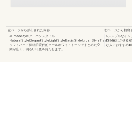
左ページから抽出された内容
右ページから抽出
4UrbanStyleアーバンスタイル
5シンプルなイン
NaturalStyleElegantStyleLightStyleBasicStyleUrbanStyleTradStyle
さを感じさせる室
ソフトハード伝統的現代的クールホワイトトーンでまとめた空
な人におすすめ■レ
間が広く、明るい印象を持たせます。