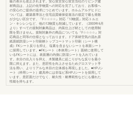
級の表示も改正されます。安心宣言安心宣言当社のリビング建
材商品は、上記の化学物質への対応を完了しており、お客様へ
の安心のご提供の追求につとめています。ホルムアルデヒドに
ついては、建築基準法と住宅品質確保促進法の規定で最も発散
が少ない区分です。『F☆☆☆☆』対応『13物質』対応トルエ
ン・キシレンなど、他の12物質も削減しています。（2003年6月
より）すべての規制対象商品は、内装仕上げ材としての使用制
限を受けません。規制対象外の商品についても『F☆☆☆☆』対
応商品と同等の仕様となっております。ドア床材空気の流れ原
紙原紙防湿シート印刷柄トップコートマット印刷（シート構
成）FKシート反りを抑え、塩素を含まないシートを表面シート
に採用しています。■FKシート（本体用シート）面材に使用して
いるFKシートには、表面層の内側に防湿シートを入れていま
す。水分の出入りを抑え、木製建具に起こりがちな反りを最小
限に抑えます。また、意匠性を向上させるためグロスマット手
法を用い、よりリアルな木目の立体感を再現しました。■HPJシ
ート（枠用シート）建具枠には非塩ビ系HPJシートを採用して
います。意匠面だけでなく、耐久性・耐摩耗性などにも優れた
性能を持ちます。