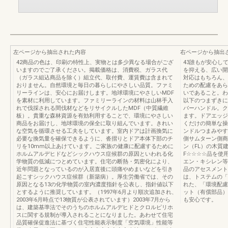
左ページから抽出された内容
右ページから抽出
42商品の色は、印刷の特性上、実物とは多少異なる場合がござ
43誰もが安心し
いますのでご了承ください。掲載価格は、消費税、ガラス代
を抑える、広い開
（ガラス組込商品を除く）組立代、取付費、運賃費は含まれて
対応はもちろん、
おりません。自然環境と毎日の暮らしにやさしい品質。ファミ
ための配慮をあら
リーラインは、安心にお届けします。地球環境にやさしいMDF
いであること。わ
を素材に利用しています。ファミリーラインの材料は山林手入
以下のつまずきに
れで伐採される間伐材などをリサイクルしたMDF（中質繊維
バーハンドル。ク
板）。貴重な森林資源を有効利用することで、環境にやさしい
ます。ドアエッジ
商品をお届けし、地球環境の保全に取り組んでいます。きれい
くだけの簡単な操
な空気を循環させる工夫をしています。室内ドアは計画換気に
ンドルつまみやす
必要な換気量を確保できるように、沓摺りとドア本体下部のチ
側サムターン側商
リを10mm以上あけています。ご家族の健康に配慮するために
ン（FL）の木質建
ホルムアルデヒドなどシックハウス症候群の原因といわれる化
F☆☆☆☆品を使
学物質の低減につとめています。住宅の断熱・気密化により、
エン・キシレン等
近年問題となっているのが入居直後に頭痛やめまいなどを引き
品のアセスメント
起こすシックハウス症候群（新築病）。厚生労働省では、その
は、トステムの「
原因となる13の化学物質の室内濃度指針を公表し、指針値以下
れた、「環境配慮
とするように推奨しています。（1997年6月より順次追加され、
ット（有償部品）
2003年6月時点で13物質が公表されています）2003年7月から
も安心です。
は、建築基準法でそのうちのホルムアルデヒドとクロルピリホ
スに関する規制が導入されることになりました。あわせて住宅
品質確保促進法に基づく住宅性能表示制度「空気環境」性能等