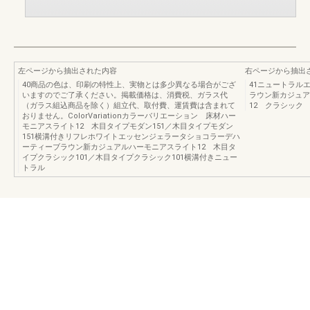
左ページから抽出された内容
右ページから抽出
40商品の色は、印刷の特性上、実物とは多少異なる場合がござ
41ニュートラル
いますのでご了承ください。掲載価格は、消費税、ガラス代
ラウン新カジュア
（ガラス組込商品を除く）組立代、取付費、運賃費は含まれて
12 クラシック
おりません。ColorVariationカラーバリエーション 床材ハー
モニアスライト12 木目タイプモダン151／木目タイプモダン
151横溝付きリフレホワイトエッセンジェラータショコラーデハ
ーティーブラウン新カジュアルハーモニアスライト12 木目タ
イプクラシック101／木目タイプクラシック101横溝付きニュー
トラル