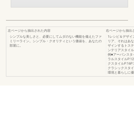
左ページから抽出された内容
右ページから抽出
シンプルな美しさと、必要にしてムダのない機能を備えたファ
1レシピ＆デザイン
ミリーライン。シンプル・クオリティという価値を、あなたの
リア、それはあな
部屋に。
ザインするトステ
ンテリアスタイル
例■アーバンスタイル
ラルスタイルP.12
クスタイルP.16P
クラシックスタイル
環境と暮らしに優し