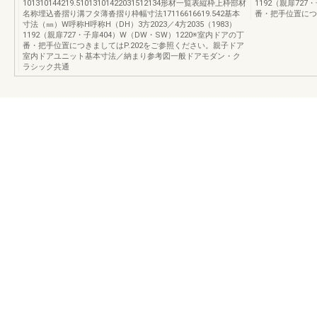
101310144219.51013101422031512134形材一覧表縦枠上枠部材
1192（親扉727
名称埋込沓摺り溝フタ薄沓摺り枠幅寸法17116616619.542基本
番・把手位置につ
寸法（㎜）W呼称H呼称H（DH）3方2023／4方2035（1983）
1192（親扉727・子扉404）W（DW・SW）1220※室内ドアの丁
番・把手位置につきましてはP.202をご参照ください。親子ドア
室内ドアユニット基本寸法／納まり参考図一般ドアモダン・ク
ラシック共通