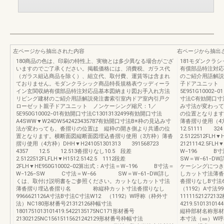
左ページから抽出された内容
右ページから抽出
180商品の色は、印刷の特性上、実物とは多少異なる場合がござ
181モダンクラ
いますのでご了承ください。掲載価格には、消費税、ガラス代
有償部品特注対応
（ガラス組込商品を除く）、組立代、取付費、運賃等は含まれ
のご紹介用語解説
ておりません。モダンクラシック商品特長規格表ウッディーラ
子ドアユニット 
イン玄関収納有償部品特注対応品基本図納まり図お手入れ方法
5E951G10002−0
リビング建材のご紹介用語解説発注書索引室内ドア室内引戸ク
寸法C有効開口寸法
ローゼット親子ドアユニット ノンケーシング縮尺：1／
み寸法が変わって
5E950G10002−01有効開口寸法C13013132499有効開口寸法
の位置となります
A4SWW▼W24DW542423435787有効開口寸法B※枠の見込み寸
薄沓摺り使用（4方枠
法が変わっても、沓摺りの位置は 縦枠の開き側より共通の位
12.51111 3
置となります。横断面図縦断面図埋込沓摺り使用（3方枠）薄沓
2.5122512FLH▼
摺り使用（4方枠）DHH▼H241051301313 391568723
21211142.5FL
4357 12.5 12.513沓摺りなし10.5 段差
W−196 B
2.5122512FLFLH▼H1512.5142.5 1112段差
SW＝W−61−
2FLH▼HE950G10002−02算出式：A寸法＝W−196 B寸法＝
ケーシングにつき
W−126−SW C寸法＝W−66 SW＝W−61−DW詳し
しカット寸法薄
くは、取付け説明書をご参照ください。カットなしカット寸法
沓摺りなしB寸法6
薄沓摺り埋込沓摺り名 称縦枠カット寸法沓摺りなし
（1192）A寸法99
9966621126A寸法B寸法C寸法W12 （1192）W呼称（枠外寸
111115212721
法）NC180形材番号21312126枠幅寸法
4219.51013101
1801751013101419.5422135175NC171形材番号
縦枠部材名称形材
21302125NC15615115621242129形材番号枠幅寸法
本寸法（㎜）W呼称H