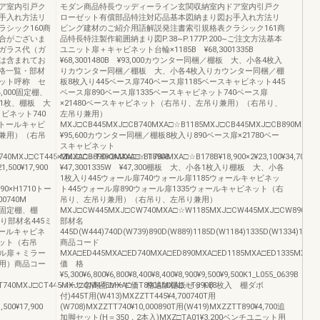
ア室内引戸ク
モダン商品特長ウッディーライン玄関収納室内ドア室内引戸ク
手入れ方法リ
ローゼット有償部品特注対応品基本図納まり図お手入れ方法リ
シック160商
ビング建材のご紹介用語解説発注書索引規格表クラシック161商
合がございま
品特長特注製作範囲納まり図P.38~P.177P.200~ご注文方法基本
ガラス代（ガ
ユニット扉＋キャビネット台輪×1185B ¥68,3001335B
は含まれてお
¥68,3001480B ¥93,000カウンター同梱／棚板 大、小各4枚入
価格一覧・部材
りカウンター同梱／棚板 大、小各4枚入りカウンター同梱／棚
ット呼称 セ
板8枚入り445ベース扉740ベース扉1185ベースキャビネット445
74,000固定棚、
ベース扉890ベース扉1335ベースキャビネット740ベース扉
1枚、棚板 大
×21480ベースキャビネット（右吊り、左吊り兼用）（右吊り、
ビネット740
左吊り兼用）
0トールキャビ
MXJ□CB445MXJ□CB740MXA□☆B1185MXJ□CB445MXJ□CB890MXA□☆B1335
兼用）（右吊
¥95,600カウンター同梱／棚板8枚入り890ベース扉×21780ベー
スキャビネット
740MXJ□CT445×2MXA□☆T890AMXA□☆T890B
MXJ□CB890×2MXA□☆B178AMXA□☆B178B¥18,900×2¥23,100¥34,700D
1,500¥17,900
¥47,3001335W ¥47,300棚板 大、小各1枚入り棚板 大、小各
1枚入り445ウォール扉740ウォール扉1185ウォールキャビネッ
890×H1710トー
ト445ウォール扉890ウォール扉1335ウォールキャビネット（右
00740M
吊り、左吊り兼用）（右吊り、左吊り兼用）
入り固定棚、棚
MXJ□CW445MXJ□CW740MXA□☆W1185MXJ□CW445MXJ□CW890MXA□☆W133
り部材名445ミ
部材名
トールキャビネ
445D(W444)740D(W739)890D(W889)1185D(W1184)1335D(W1334)1480
ネット（右吊
商品コード
ル扉＋ミラー
MXA□ED445MXA□ED740MXA□ED890MXA□ED1185MXA□ED1335MXA□E
用）商品コー
価 格
¥5,300¥6,800¥6,800¥8,400¥8,400¥8,900¥9,500¥9,500K1_L055_0639B
740MXJ□CT445MXJ□CM445MXA□☆T890AMXA□☆T890B
パーツ名商品コード価 格追加棚板セット(8枚入 棚ダボ
付)445T用(W413)MXZZTT445¥4,700740T用
1,500¥17,900
(W708)MXZZTT740¥10,000890T用(W419)MXZZTT890¥4,700追
加脚セット(H＝350，2本入)MXZ□TA01¥3,200ベンチユニット用