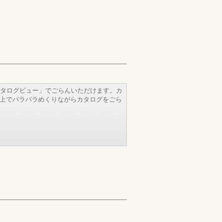
タログビュー」でごらんいただけます。カ
b上でパラパラめくりながらカタログをごら