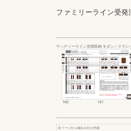
ファミリーライン受発注カタロ
ウッディーライン玄関収納 モダン／クラシ
160
161
左ページから抽出された内容