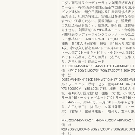
モダン商品特長ウッディーライン玄関収納室内ド
ローゼット有償部品特注対応品基本図納まり図お
ビング建材のご紹介用語解説発注書索引規格表クラ
品の色は、印刷の特性上、実物とは多少異なる場
すのでご了承ください。掲載価格には、消費税、
ラス組込商品を除く）、組立代、取付費、運賃等
りません。玄関収納GS-WEC基本ユニット台輪
別規格表ウッディーラインクラシックトールユニ
ット価格445T ¥38,300740T ¥62,000890T ¥
棚板 各1枚入り固定棚、棚板 各1枚入り固定棚
1枚、小8枚入り部材名445トール扉445トールキャ
トール扉740トールキャビネット445トール扉89
ネット（右吊り、左吊り兼用）（右吊り、左吊り
り、左吊り兼用）商品コード
MXJ□CT445MXA□☆T445MXJ□CT740MXA□☆T
価 格¥17,300¥21,000¥34,700¥27,300¥17,300×2¥2
寸 法
D359×W445×H1710D359×W740×H1710D359×W
ルミラーユニット呼称 セット価格445M ¥49,9
¥73,500890M ¥85,600固定棚、棚板 各1枚
板 各1枚入り固定棚1枚、棚板 大1枚、小8枚入
ラー扉445トールキャビネット740ミラー扉740
ット445トール扉445ミラー扉890トールキャビ
り、左吊り兼用）（右吊り、左吊り兼用）（トー
扉）（右吊り、左吊り兼用）（右吊り、左吊り兼
ド
MXJ□CM445MXA□☆T445MXJ□CM740MXA□☆T
価 格
¥28,900¥21,000¥46,200¥27,300¥17,300¥28,900¥2
寸 法