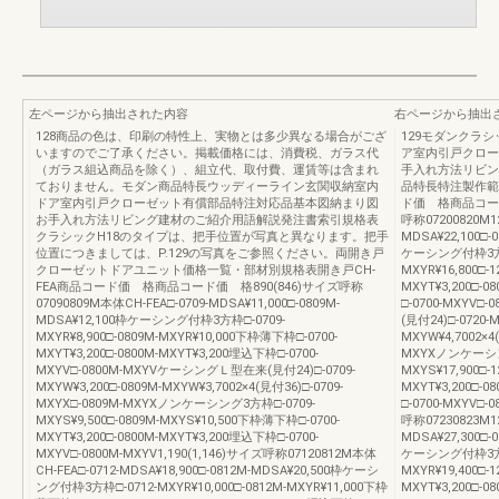
左ページから抽出された内容
右ページから抽出
128商品の色は、印刷の特性上、実物とは多少異なる場合がござ
129モダンクラ
いますのでご了承ください。掲載価格には、消費税、ガラス代
ア室内引戸クロー
（ガラス組込商品を除く）、組立代、取付費、運賃等は含まれ
手入れ方法リビン
ておりません。モダン商品特長ウッディーライン玄関収納室内
品特長特注製作範囲納
ドア室内引戸クローゼット有償部品特注対応品基本図納まり図
ド価 格商品コード
お手入れ方法リビング建材のご紹介用語解説発注書索引規格表
呼称07200820M12
クラシックH18のタイプは、把手位置が写真と異なります。把手
MDSA¥22,100□-0
位置につきましては、P.129の写真をご参照ください。両開き戸
ケーシング付枠3方枠□-
クローゼットドアユニット価格一覧・部材別規格表開き戸CH-
MXYR¥16,800□-
FEA商品コード価 格商品コード価 格890(846)サイズ呼称
MXYT¥3,200□-0
07090809M本体CH-FEA□-0709-MDSA¥11,000□-0809M-
□-0700-MXYV□
MDSA¥12,100枠ケーシング付枠3方枠□-0709-
(見付24)□-0720-M
MXYR¥8,900□-0809M-MXYR¥10,000下枠薄下枠□-0700-
MXYW¥4,7002×4
MXYT¥3,200□-0800M-MXYT¥3,200埋込下枠□-0700-
MXYXノンケーシング3
MXYV□-0800M-MXYVケーシングＬ型在来(見付24)□-0709-
MXYS¥17,900□-
MXYW¥3,200□-0809M-MXYW¥3,7002×4(見付36)□-0709-
MXYT¥3,200□-0
MXYX□-0809M-MXYXノンケーシング3方枠□-0709-
□-0700-MXYV□-
MXYS¥9,500□-0809M-MXYS¥10,500下枠薄下枠□-0700-
呼称07230823M12
MXYT¥3,200□-0800M-MXYT¥3,200埋込下枠□-0700-
MDSA¥27,300□-0
MXYV□-0800M-MXYV1,190(1,146)サイズ呼称07120812M本体
ケーシング付枠3方枠□-
CH-FEA□-0712-MDSA¥18,900□-0812M-MDSA¥20,500枠ケーシ
MXYR¥19,400□-
ング付枠3方枠□-0712-MXYR¥10,000□-0812M-MXYR¥11,000下枠
MXYT¥3,200□-0