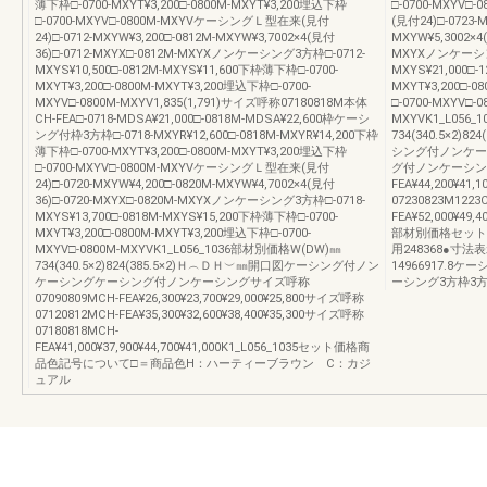
薄下枠□-0700-MXYT¥3,200□-0800M-MXYT¥3,200埋込下枠
□-0700-MXYV□
□-0700-MXYV□-0800M-MXYVケーシングＬ型在来(見付
(見付24)□-0723-M
24)□-0712-MXYW¥3,200□-0812M-MXYW¥3,7002×4(見付
MXYW¥5,3002×4
36)□-0712-MXYX□-0812M-MXYXノンケーシング3方枠□-0712-
MXYXノンケーシング3
MXYS¥10,500□-0812M-MXYS¥11,600下枠薄下枠□-0700-
MXYS¥21,000□-
MXYT¥3,200□-0800M-MXYT¥3,200埋込下枠□-0700-
MXYT¥3,200□-0
MXYV□-0800M-MXYV1,835(1,791)サイズ呼称07180818M本体
□-0700-MXYV□-0
CH-FEA□-0718-MDSA¥21,000□-0818M-MDSA¥22,600枠ケーシ
MXYVK1_L056_
ング付枠3方枠□-0718-MXYR¥12,600□-0818M-MXYR¥14,200下枠
734(340.5×2)8
薄下枠□-0700-MXYT¥3,200□-0800M-MXYT¥3,200埋込下枠
シング付ノンケー
□-0700-MXYV□-0800M-MXYVケーシングＬ型在来(見付
グ付ノンケーシングサ
24)□-0720-MXYW¥4,200□-0820M-MXYW¥4,7002×4(見付
FEA¥44,200¥41,
36)□-0720-MXYX□-0820M-MXYXノンケーシング3方枠□-0718-
07230823M1223
MXYS¥13,700□-0818M-MXYS¥15,200下枠薄下枠□-0700-
FEA¥52,000¥49,4
MXYT¥3,200□-0800M-MXYT¥3,200埋込下枠□-0700-
部材別価格セット
MXYV□-0800M-MXYVK1_L056_1036部材別価格W(DW)㎜
用248368●寸法
734(340.5×2)824(385.5×2)Ｈ︵ＤＨ︶㎜開口図ケーシング付ノン
14966917.
ケーシングケーシング付ノンケーシングサイズ呼称
ーシング3方枠3
07090809MCH-FEA¥26,300¥23,700¥29,000¥25,800サイズ呼称
07120812MCH-FEA¥35,300¥32,600¥38,400¥35,300サイズ呼称
07180818MCH-
FEA¥41,000¥37,900¥44,700¥41,000K1_L056_1035セット価格商
品色記号について□＝商品色H：ハーティーブラウン C：カジ
ュアル