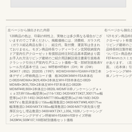
左ページから抽出された内容
右ページから抽出
120商品の色は、印刷の特性上、実物とは多少異なる場合がござ
121モダン商品
いますのでご了承ください。掲載価格には、消費税、ガラス代
クローゼット有償
（ガラス組込商品を除く）、組立代、取付費、運賃等は含まれ
リビング建材のご
ておりません。モダン商品特長ウッディーライン玄関収納室内
品特長特注製作範囲納
ドア室内引戸クローゼット有償部品特注対応品基本図納まり図
ついて□＝商品色
お手入れ方法リビング建材のご紹介用語解説発注書索引規格表
FEF4mmカス
クラシック引分け戸室内引戸ユニット価格一覧・部材別規格表V
があります。（左
レール方式基本寸法（㎜）W呼称H呼称H（DH）W（DW）
面。（右本体）引
343417（852）202035（1997）WDWDHHWH-FEAWH-FEB①本
ンケーシングWH-FE
体デザイン呼称商品コード価 格3420W34WH-FEA本体右
体ノンケーシング
□-0820-MDMA×2¥29,400×2本体左WH-FEB本体右□-0820-
MDMB×2¥35,700×2本体左WH-FEF本体右□-0820R-
MDMF¥48,800×2本体左□-0820L-MDMF②枠ノンケーシングａ＋
ｃａ3方枠156㎜幅壁厚(㎜)116-130□-3420-MXTS¥27,300171㎜幅
壁厚(㎜)131-145□-3420-MXTT180㎜幅壁厚(㎜)146-160□-3420-
MXTVｃ敷居床後張り156㎜幅薄敷居□-3400-MXTW¥8,400171㎜
幅薄敷居□-3400-MXTX180㎜幅薄敷居□-3400-MXTY床先張り壁
厚区分なし埋込敷居□-3400-MXTZK1_L056_1028ノンケーシング
ノンケーシングデザイン呼称WH-FEAWH-FEBサイズ呼称
3420¥94,500¥107,100部材別価格セット価格