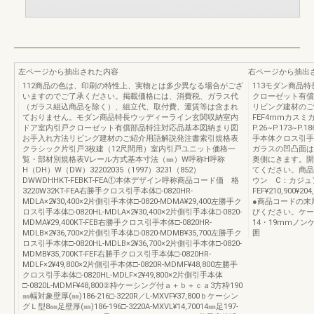
左ページから抽出された内容
右ページから抽出
112商品の色は、印刷の特性上、実物とは多少異なる場合がござ
113モダン商品
いますのでご了承ください。掲載価格には、消費税、ガラス代
クローゼット有償
（ガラス組込商品を除く）、組立代、取付費、運賃等は含まれ
リビング建材のご
ておりません。モダン商品特長ウッディーライン玄関収納室内
FEF4mmカス
ドア室内引戸クローゼット有償部品特注対応品基本図納まり図
P.26~P.173
お手入れ方法リビング建材のご紹介用語解説発注書索引規格表
手本体クロス引手
クラシック片引戸3枚建（12尺間用）室内引戸ユニット価格一
ガラスの凹凸面は
覧・部材別規格表Vレール方式基本寸法（㎜）W呼称H呼称
奥側にきます。開
H（DH）W（DW）32202035（1997）3231（852）
てください。商品
DWWDHHKT-FEBKT-FEA①本体デザイン呼称商品コード価 格
ウン C：カジュア
3220W32KT-FEA右勝手クロス引手本体□-0820HR-
FEF¥210,900¥
MDLA×2¥30,400×2片側引手本体□-0820-MDMA¥29,400左勝手ク
●商品コードの末
ロス引手本体□-0820HL-MDLA×2¥30,400×2片側引手本体□-0820-
びください。ケー
MDMA¥29,400KT-FEB右勝手クロス引手本体□-0820HR-
14・19mmノ
MDLB×2¥36,700×2片側引手本体□-0820-MDMB¥35,700左勝手ク
囲
ロス引手本体□-0820HL-MDLB×2¥36,700×2片側引手本体□-0820-
MDMB¥35,700KT-FEF右勝手クロス引手本体□-0820HR-
MDLF×2¥49,800×2片側引手本体□-0820R-MDMF¥48,800左勝手
クロス引手本体□-0820HL-MDLF×2¥49,800×2片側引手本体
□-0820L-MDMF¥48,800②枠ケーシング付ａ＋ｂ＋ｃａ3方枠190
㎜幅対象壁厚(㎜)186-216□-3220R／L-MXVF¥37,800ｂケーシン
グＬ型8㎜足壁厚(㎜)186-196□-3220A-MXVL¥14,70014㎜足197-