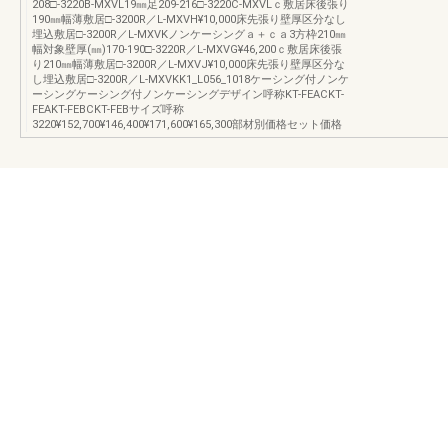
208□-3220B-MXVL19㎜足209-216□-3220C-MXVLｃ敷居床後張り
190㎜幅薄敷居□-3200R／L-MXVH¥10,000床先張り壁厚区分なし
埋込敷居□-3200R／L-MXVKノンケーシングａ＋ｃａ3方枠210㎜
幅対象壁厚(㎜)170-190□-3220R／L-MXVG¥46,200ｃ敷居床後張
り210㎜幅薄敷居□-3200R／L-MXVJ¥10,000床先張り壁厚区分な
し埋込敷居□-3200R／L-MXVKK1_L056_1018ケーシング付ノンケ
ーシングケーシング付ノンケーシングデザイン呼称KT-FEACKT-
FEAKT-FEBCKT-FEBサイズ呼称
3220¥152,700¥146,400¥171,600¥165,300部材別価格セット価格