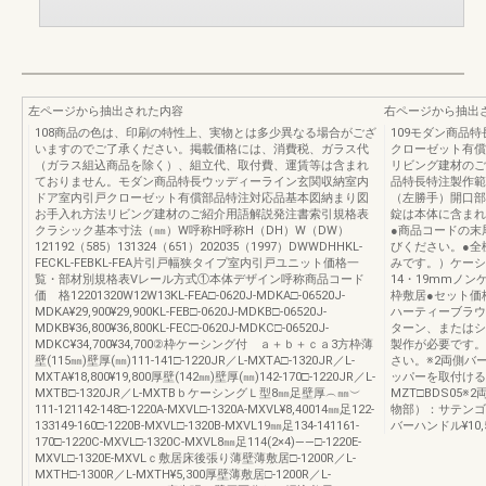
左ページから抽出された内容
右ページから抽出
108商品の色は、印刷の特性上、実物とは多少異なる場合がござ
109モダン商品
いますのでご了承ください。掲載価格には、消費税、ガラス代
クローゼット有償
（ガラス組込商品を除く）、組立代、取付費、運賃等は含まれ
リビング建材のご
ておりません。モダン商品特長ウッディーライン玄関収納室内
品特長特注製作範囲納
ドア室内引戸クローゼット有償部品特注対応品基本図納まり図
（左勝手）開口部
お手入れ方法リビング建材のご紹介用語解説発注書索引規格表
錠は本体に含まれ
クラシック基本寸法（㎜）W呼称H呼称H（DH）W（DW）
●商品コードの末
121192（585）131324（651）202035（1997）DWWDHHKL-
びください。●全
FECKL-FEBKL-FEA片引戸幅狭タイプ室内引戸ユニット価格一
みです。）ケーシ
覧・部材別規格表Vレール方式①本体デザイン呼称商品コード
14・19mmノン
価 格12201320W12W13KL-FEA□-0620J-MDKA□-06520J-
枠敷居●セット価
MDKA¥29,900¥29,900KL-FEB□-0620J-MDKB□-06520J-
ハーティーブラウ
MDKB¥36,800¥36,800KL-FEC□-0620J-MDKC□-06520J-
ターン、またはシ
MDKC¥34,700¥34,700②枠ケーシング付 ａ＋ｂ＋ｃａ3方枠薄
製作が必要です。
壁(115㎜)壁厚(㎜)111-141□-1220JR／L-MXTA□-1320JR／L-
さい。※2両側バ
MXTA¥18,800¥19,800厚壁(142㎜)壁厚(㎜)142-170□-1220JR／L-
ッパーを取付ける
MXTB□-1320JR／L-MXTBｂケーシングＬ型8㎜足壁厚︵㎜︶
MZT□BDS05※
111-121142-148□-1220A-MXVL□-1320A-MXVL¥8,40014㎜足122-
物部）：サテンゴー
133149-160□-1220B-MXVL□-1320B-MXVL19㎜足134-141161-
バーハンドル¥10
170□-1220C-MXVL□-1320C-MXVL8㎜足114(2×4)――□-1220E-
MXVL□-1320E-MXVLｃ敷居床後張り薄壁薄敷居□-1200R／L-
MXTH□-1300R／L-MXTH¥5,300厚壁薄敷居□-1200R／L-