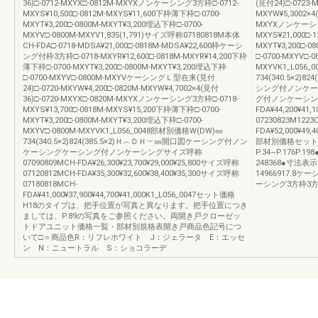
36)□-0712-MXYX□-0812M-MXYXノンケーシング3方枠□-0712-
(見付24)□-0723-M
MXYS¥10,500□-0812M-MXYS¥11,600下枠薄下枠□-0700-
MXYW¥5,3002×4
MXYT¥3,200□-0800M-MXYT¥3,200埋込下枠□-0700-
MXYXノンケーシング3
MXYV□-0800M-MXYV1,835(1,791)サイズ呼称07180818M本体
MXYS¥21,000□-
CH-FDA□-0718-MDSA¥21,000□-0818M-MDSA¥22,600枠ケーシ
MXYT¥3,200□-0
ング付枠3方枠□-0718-MXYR¥12,600□-0818M-MXYR¥14,200下枠
□-0700-MXYV□-0
薄下枠□-0700-MXYT¥3,200□-0800M-MXYT¥3,200埋込下枠
MXYVK1_L056_
□-0700-MXYV□-0800M-MXYVケーシングＬ型在来(見付
734(340.5×2)8
24)□-0720-MXYW¥4,200□-0820M-MXYW¥4,7002×4(見付
シング付ノンケー
36)□-0720-MXYX□-0820M-MXYXノンケーシング3方枠□-0718-
グ付ノンケーシングサ
MXYS¥13,700□-0818M-MXYS¥15,200下枠薄下枠□-0700-
FDA¥44,200¥41,
MXYT¥3,200□-0800M-MXYT¥3,200埋込下枠□-0700-
07230823M1223
MXYV□-0800M-MXYVK1_L056_0048部材別価格W(DW)㎜
FDA¥52,000¥49,4
734(340.5×2)824(385.5×2)Ｈ︵ＤＨ︶㎜開口図ケーシング付ノン
部材別価格セット
ケーシングケーシング付ノンケーシングサイズ呼称
P.34~P.176
07090809MCH-FDA¥26,300¥23,700¥29,000¥25,800サイズ呼称
248368●寸法表
07120812MCH-FDA¥35,300¥32,600¥38,400¥35,300サイズ呼称
14966917.
07180818MCH-
ーシング3方枠3
FDA¥41,000¥37,900¥44,700¥41,000K1_L056_0047セット価格
H18のタイプは、把手位置が写真と異なります。把手位置につき
ましては、P.89の写真をご参照ください。両開き戸クローゼッ
トドアユニット価格一覧・部材別規格表開き戸商品色記号につ
いて□＝商品色R：リフレホワイト J：ジェラータ E：エッセ
ン N：ニュートラル S：ショコラーデ