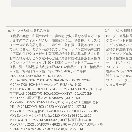
左ページから抽出された内容
右ページから抽出
86商品の色は、印刷の特性上、実物とは多少異なる場合がござ
87モダン商品特
いますのでご了承ください。掲載価格には、消費税、ガラス代
クローゼット有償
（ガラス組込商品を除く）、組立代、取付費、運賃等は含まれ
リビング建材のご
ておりません。モダン商品特長ウッディーライン玄関収納室内
品特長特注製作範囲納
ドア室内引戸クローゼット有償部品特注対応品基本図納まり図
ンケーシング本体
お手入れ方法リビング建材のご紹介用語解説発注書索引規格表
ット価格対象範囲
クラシックフリータイプH20・23②クローゼットドアユニット
ー）（ピボット）
価格一覧・部材別規格表折れ戸CM-FDA商品コード価 格商品コ
73（76）（ ）内
ード価 格商品コード価 格2,035(1,980)サイズ呼称
在来用2X4用24
242026202720M本体CM-FDA□-0820-
設定はありません
MDRA×3¥24,700×3□-08520-MDRA×3¥25,700×3□-0920M-
ワイト J：ジェ
MDRA×3¥26,800×3枠ケーシング付枠3方枠□-2420-
ショコラーデ
MXXR¥24,700□-2620-MXXR¥24,700□-2720M-MXXR¥26,800下枠
薄下枠□-2400-MXXT¥7,400□-2600-MXXT¥7,400□-2700M-
MXXT¥7,400埋込下枠Z-2400-MXXW¥5,300Z-2600-
MXXW¥5,300Z-2700M-MXXW¥5,300ケーシングＬ型在来(見付
24)□-2420-MXYY¥6,300□-2620-MXYY¥6,300□-2720M-
MXYY¥6,8002×4(見付36)□-2420-MXYZ□-2620-MXYZ□-2720M-
MXYZノンケーシング3方枠□-2420-MXXS¥26,800□-2620-
MXXS¥26,800□-2720M-MXXS¥28,900下枠薄下枠□-2400-
MXXV¥7,400□-2600-MXXV¥7,400□-2700M-MXXV¥7,400埋込下枠
Z-2400-MXXW¥5,300Z-2600-MXXW¥5,300Z-2700M-