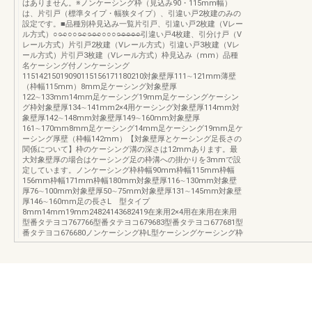
はありません。※ノンケーシング枠（見込み90・115mm幅）
は、片引戸（標準タイプ・幅狭タイプ）、引違い戸2枚建のみの
設定です。■品種別枠見込み一覧片引戸、引違い戸2枚建（Vレー
ル方式）○○̶̶○○○○̶̶̶̶̶○○̶̶○̶̶̶○○○○○̶̶̶̶̶○̶̶̶̶̶○̶̶̶̶○̶̶̶̶̶○̶引違い戸4枚建、引分け戸（V
レール方式）片引戸2枚建（Vレール方式）引違い戸3枚建（Vレ
ール方式）片引戸3枚建（Vレール方式）枠見込み（mm）品種
名ケーシング付ノンケーシング
11514215019090115156171180210対象壁厚111∼121mm薄壁
（枠幅115mm）8mm足ケーシング対象壁厚
122∼133mm14mm足ケーシング19mm足ケーシングケーシン
グ枠対象壁厚134∼141mm2×4用ケーシング対象壁厚114mm対
象壁厚142∼148mm対象壁厚149∼160mm対象壁厚
161∼170mm8mm足ケーシング14mm足ケーシング19mm足ケ
ーシング厚壁（枠幅142mm）【対象壁厚とケーシング足長さの
関係について】枠のケーシング溝の深さは12mmあります。最
大対象壁厚の場合はケーシング足の枠溝への掛かりを3mmで設
定しています。ノンケーシング枠枠幅90mm枠幅115mm枠幅
156mm枠幅171mm枠幅180mm対象壁厚116∼130mm対象壁
厚76∼100mm対象壁厚50∼75mm対象壁厚131∼145mm対象壁
厚146∼160mm足の長さL 型タイプ
8mm14mm19mm24824143682419在来用2×4用在来用在来用
型番タテヨコ767766型番タテヨコ679683型番タテヨコ677681型
番タテヨコ676680ノンケーシング枠L型ケーシングケーシング枠