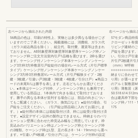
左ページから抽出された内容
右ページから抽出
56商品の色は、印刷の特性上、実物とは多少異なる場合がござ
57モダン商品特
いますのでご了承ください。掲載価格には、消費税、ガラス代
クローゼット有償
（ガラス組込商品を除く）、組立代、取付費、運賃等は含まれ
リビング建材のご
ておりません。AB対象壁厚対象壁厚対象壁厚ケーシング枠ノン
戸錠を選びます。
ケーシング枠ご注文方法室内引戸1品種を選びます。2枠を選び
い。引分け戸引違
ます。ケーシング付ノンケーシング本体ケーシングノンケーシ
片引戸2枚建片引
ング3方枠3方枠敷居引戸錠錠付の場合Vレール方式（片引戸標準
（mm）W呼称
タイプ）ケーシング付ノンケーシング本体ケーシングノンケー
○○○○○○○○○○○○○1
シング3方枠3方枠敷居Vレール方式（片引戸幅狭タイプ・2枚
納まりに合わせて
建・3枚建／引違い戸2枚建・3枚建・4枚建／引分け戸）●商品コ
り用）が選べます
ードの末尾R/Lは勝手を表します。左右どちらかお選びくださ
のアルミ製敷居M
い。●本体はケーシング付枠、ノンケーシング枠とも兼用です。
り用）薄敷居（床
使用している部品は、1本体内で向きを揃えて取付けておりま
50.518.614
す。勝手の異なる本体が並列する場合には、部品の向きについ
合は建具枠下部を
てもご配慮ください。（ガラス、換気口など）●錠付の場合、引
シング枠／111・1
戸錠をご注文ください。（引戸錠は部品箱に入れてお届けしま
175
す。）●錠付用の本体には箱錠取付け済、枠には錠受け取付け済
です。●設定デザイン以外の製作はできません。枠納まりのバリ
エーション壁厚に合わせた枠見込み幅をご用意しています。枠
見込みのバリエーション枠はノンケーシング枠とケーシング枠
の2種類。ケーシング枠はL型、足の長さ8・14・19mmから選べ
ます。※引違い戸4枚建／引分け戸には、ケーシング付枠の設定