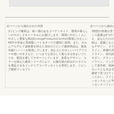
左ページから抽出された内容
右ページから抽出
2リビング建材は、統一感のあるコーディネイト、環境や暮らし
3理想の部屋が見
へのやさしさをトータルにお届けします。環境にやさしく人に
くり提案は6つの
やさしく豊富な商品EcologyProductsComfort環境にやさしい
え、あなただけの
MDFや非塩ビ系樹脂シートをすべての建材に採用。また、ホル
材は、提案にもと
ムアルデヒド放散量を抑えた当社のリビング建材商品は、最高
なデザイン、カラ
等級F☆☆☆☆を取得しています。住む人にやさしいバリアフリ
ライン。本物の天
ーや使いやすさなど、いつまでも安心して暮らせる住まいづく
ドライン。現代的
りを、製品を通してサポートしています。多彩なデザイン、カ
モダン、クラシッ
ラーを揃えた建具シリーズにより、お施主様の好みのスタイル
ーライン。インテ
を満足させるインテリアコーディネイトを実現します。リビン
して造作材、収納
グ建材コンセプト
センスとなるはず
建材で見つけてく
ください。ファミ
ッセンスもっと手
ッセンスソフトハ