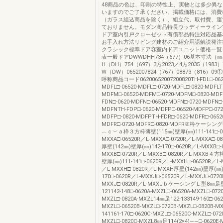
48商品の色は、印刷の特性上、実物とは多少異
いますのでご了承ください。掲載価格には、消費
（ガラス組込商品を除く）、組立代、取付費、運
ておりません。モダン商品特長ウッディーライン
ドア室内引戸クローゼット有償部品特注対応品基
お手入れ方法リビング建材のご紹介用語解説発注
クラシック標準ドア③室内ドアユニット価格一覧
表一般ドアDWWDHH734（677）06基本寸法（
H（DH）754（697）3方2023／4方2035（1983）
W（DW）0652007824（767）08873（816）
呼称商品コード06200652007200820TH-FDL□-062
MDFL□-06520-MDFL□-0720-MDFL□-0820-MDFLT
MDFM□-06520-MDFM□-0720-MDFM□-0820-MD
FDN□-0620-MDFN□-06520-MDFN□-0720-MDFN□-
MDFNTH-FDP□-0620-MDFP□-06520-MDFP□-072
MDFP□-0820-MDFPTH-FDR□-0620-MDFR□-0652
MDFR□-0720-MDFR□-0820-MDFR②枠ケー
︵ｃ︶ａ枠３方枠薄壁(115㎜)壁厚(㎜)111-141□-06
MXXA□-06520R／L-MXXA□-0720R／L-MXXA□-0
厚壁(142㎜)壁厚(㎜)142-170□-0620R／L-MXXB□-
MXXB□-0720R／L-MXXB□-0820R／L-MXXB４方
壁厚(㎜)111-141□-0620R／L-MXXH□-06520R／L-
／L-MXXH□-0820R／L-MXXH厚壁(142㎜)壁厚(㎜)
170□-0620R／L-MXXJ□-06520R／L-MXXJ□-0720
MXXJ□-0820R／L-MXXJｂケーシングＬ型8㎜足
121142-148□-0620A-MXZL□-06520A-MXZL□-0720
MXZL□-0820A-MXZL14㎜足122-133149-160□-062
MXZL□-06520B-MXZL□-0720B-MXZL□-0820B-M
141161-170□-0620C-MXZL□-06520C-MXZL□-072
MXZL□-0820C-MXZL8㎜足114(2×4)――□-0620E-M