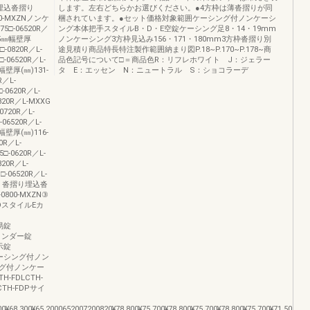
摺り埋込沓摺り
します。左右どちらかお選びください。●4方枠は薄沓摺りが同
800-MXZNノンケ
梱されています。●セット価格対象範囲ケーシング付ノンケーシ
□-06520R／
ング本体把手スタイルB・D・E空錠ケーシング足8・14・19mm
115㎜幅壁厚
ノンケーシング3方枠見込み156・171・180mm3方枠沓摺り別
□-0820R／L-
途見積り商品特長特注製作範囲納まり図P.18~P.170~P.178~商
-06520R／L-
品色記号について□＝商品色R：リフレホワイト J：ジェラー
㎜幅壁厚(㎜)131-
タ E：エッセン N：ニュートラル S：ショコラーデ
R／L-
-0620R／L-
820R／L-MXXG
0720R／L-
06520R／L-
㎜幅壁厚(㎜)116-
0R／L-
□-0620R／L-
820R／L-
□-06520R／L-
P（c）沓摺り埋込沓
-0800-MXZN③
スタイルEカ
簡易錠
0シリンダー錠
表示錠
00ケーシング付ノン
グ付ノンケー
FDLCTH-
PCTH-FDPサイ
00¥68,300¥65,2000652007200820¥78,800¥75,700¥78,800¥75,700¥78,800¥75,700¥71,500¥68