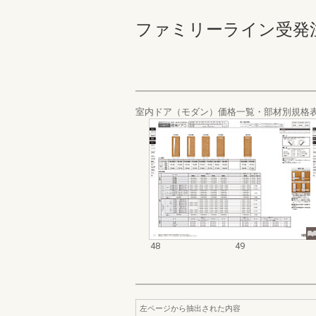
ファミリーライン受発注カタ
室内ドア（モダン）価格一覧・部材別規格
48
49
左ページから抽出された内容