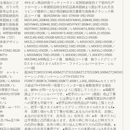
なる場合がござ
49モダン商品特長ウッディーライン玄関収納室内ドア室内引戸
税、ガラス代
クローゼット有償部品特注対応品基本図納まり図お手入れ方法
賃等は含まれ
リビング建材のご紹介用語解説発注書索引規格表クラシック商
玄関収納室内
品コード価 格0920W06･065･07W08･09□-0920-
本図納まり図
MDFL¥45,200¥48,300□-0920-MDFM¥45,200¥48,300□-0920-
書索引規格表
MDFN¥45,200¥48,300□-0920-MDFP¥37,800¥41,000□-0920-
・部材別規格
MDFR¥47,300¥50,000□-0920R／L-MXXA¥16,800□-0920R／L-
㎜）W呼称H呼称
MXXB□-0920R／L-MXXH¥19,400□-0920R／L-MXXJ□-0920A-
784（727）
MXZL¥8,400□-0920B-MXZL□-0920C-MXZL□-0920E-
09①本体デザイン
MXZL□-0900-MXZN¥2,600□-0920R／L-MXXC¥21,000□-0920R／
0-
L-MXXD□-0920R／L-MXXE¥22,100□-0920R／L-MXXF□-0920R／
H-FDM□-0620-
L-MXXG□-0920R／L-MXXK¥23,600□-0920R／L-MXXL□-0920R／
FMTH-
L-MXXM¥24,700□-0920R／L-MXXN□-0920R／L-MXXP□-0900-
0820-
MXZN¥2,600商品コード価 格商品コード価 格ウッドグリップ
0-
DスタイルDスタイルEカラー：ファインシルバーカラー：シル
0-
バー(鏡
シング付 ａ＋ｂ＋
面)MZT□WDS51¥8,400MZTZTDS52MZTZTES52¥9,500MZT□WDK51¥9,5
20R／L-
ケーシング付ノンケーシングTH-FDRCTH-
820R／L-MXXA
FDR¥77,800¥74,700¥80,500¥77,400K1_L056_00054㎜カスミガラ
06520R／L-
ス組込TH-FDR※同一現場でシリンダー錠を複数使用する場合
枠薄壁(115㎜)
は、鍵No.が同一とならないように指定してください。●掲載写
MXXH□-0720R
真はファインシルバーです。●把手のシルバー（鏡面）色は丁番
142-
色（ファインシルバー）とは異なります。●掲載写真以外の把手
R／L-
への変更も可能です。●把手以外の別売品はP.168をご覧くださ
壁厚︵㎜︶111-
い。把手一覧スタイルBウッドグリップDスタイルDスタイルE●
A-
吊 元開く側から見て丁番が右側にあるものが右吊元、左側に
0B-
あるのが左吊元です。左吊元（L）右吊元（R）●本 体ガラスに
XZL19㎜足134-
は平滑面と凸凹面があります。右吊り枠に吊り込んだ時ガラス
0C-
の凸凹が裏面。左吊り枠に吊り込んだ時ガラスの凸凹が表面。●
XZL□-06520E-
本体は左右吊元兼用です。●商品コードの末尾のR／Lは吊元を表