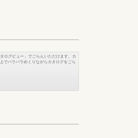
タログビュー」でごらんいただけます。カ
b上でパラパラめくりながらカタログをごら