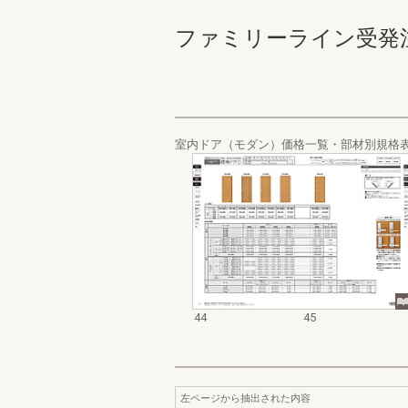
ファミリーライン受発注カタ
室内ドア（モダン）価格一覧・部材別規格
44
45
左ページから抽出された内容