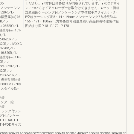
0-
ください。●4方枠は薄沓摺りが同梱されています。●FDCデザイ
MXZNノンケーシン
ンについてはドアクローザーは取付けできません。●セット価格
20R／L-
対象範囲ケーシング付ノンケーシング本体把手スタイルB・D・
5㎜幅壁厚(㎜)76-
E空錠ケーシング足8・14・19mmノンケーシング3方枠見込み
0R／L-
156・171・180mm3方枠沓摺り別途見積り商品特長特注製作範
-06520R／L-
囲納まり図P.18~P.170~P.178~
㎜幅壁厚(㎜)131-
R／L-
-0620R／L-
820R／L-MXXG
0720R／L-
06520R／L-
㎜幅壁厚(㎜)116-
0R／L-
□-0620R／L-
820R／L-
□-06520R／L-
P（c）沓摺り埋込沓
-0800-MXZN③
スタイルEカ
簡易錠
0シリンダー錠
表示錠
00ケーシング付ノン
グ付ノンケー
FDACTH-
DCTH-FDDサイズ
00¥55,700¥52,6000652007200820¥52,600¥49,500¥60,400¥57,300¥58,300¥55,200¥58,300¥55