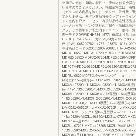
44商品の色は、印刷の特性上、実物とは多少異
いますのでご了承ください。掲載価格には、消費
（ガラス組込商品を除く）、組立代、取付費、運
ておりません。モダン商品特長ウッディーライン
ドア室内引戸クローゼット有償部品特注対応品基
お手入れ方法リビング建材のご紹介用語解説発注
クラシック標準ドア①室内ドアユニット価格一覧
表一般ドアDWWDHH734（677）06基本寸法（
H（DH）754（697）3方2023／4方2035（1983）
W（DW）0652007824（767）08873（816）
呼称商品コード06200652007200820TH-FDA□-062
MDFA□-06520-MDFA□-0720-MDFA□-0820-MDFAT
MDFB□-06520-MDFB□-0720-MDFB□-0820-MDFB
FDC□-0620-MDFC□-06520-MDFC□-0720-MDFC□-
MDFCTH-FDD□-0620-MDFD□-06520-MDFD□-072
MDFD□-0820-MDFDTH-FDE□-0620-MDFE□-06520
MDFE□-0820-MDFE②枠ケーシング付 ａ＋ｂ
枠薄壁(115㎜)壁厚(㎜)111-141□-0620R／L-MXXA□
MXXA□-0720R／L-MXXA□-0820R／L-MXXA厚壁
(㎜)142-170□-0620R／L-MXXB□-06520R／L-MXX
MXXB□-0820R／L-MXXB４方枠薄壁(115㎜)壁厚(㎜
141□-0620R／L-MXXH□-06520R／L-MXXH□-072
MXXH□-0820R／L-MXXH厚壁(142㎜)壁厚(㎜)142-
L-MXXJ□-06520R／L-MXXJ□-0720R／L-MXXJ□-
MXXJｂケーシングＬ型8㎜足壁厚︵㎜︶111-1211
148□-0620A-MXZL□-06520A-MXZL□-0720A-MXZL
MXZL14㎜足122-133149-160□-0620B-MXZL□-065
MXZL□-0720B-MXZL□-0820B-MXZL19㎜足134-14
170□-0620C-MXZL□-06520C-MXZL□-0720C-MXZ
MXZL8㎜足114(2×4)――□-0620E-MXZL□-06520E-