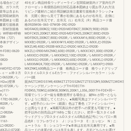
なる場合がござ
45モダン商品特長ウッディーライン玄関収納室内ドア室内引戸
税、ガラス代
クローゼット有償部品特注対応品基本図納まり図お手入れ方法
賃等は含まれ
リビング建材のご紹介用語解説発注書索引規格表クラシック●
玄関収納室内
吊 元開く側から見て丁番が右側にあるものが右吊元、左側に
本図納まり図
あるのが左吊元です。左吊元（L）右吊元（R）商品コード価
書索引規格表
格0920W06･065･07W08･09□-0920-
・部材別規格
MDFA¥20,000¥22,100□-0920-MDFB¥27,300¥29,900□-0920-
㎜）W呼称H呼称
MDFC¥25,200¥27,800□-0920-MDFD¥25,200¥27,800□-0920-
784（727）
MDFE¥25,200¥27,800□-0920R／L-MXXA¥16,800□-0920R／L-
09①本体デザイン
MXXB□-0920R／L-MXXH¥19,400□-0920R／L-MXXJ□-0920A-
0-
MXZL¥8,400□-0920B-MXZL□-0920C-MXZL□-0920E-
H-FDB□-0620-
MXZL□-0900-MXZN¥2,600□-0920R／L-MXXC¥21,000□-0920R／
TH-
L-MXXD□-0920R／L-MXXE¥22,100□-0920R／L-MXXF□-0920R／
0820-
L-MXXG□-0920R／L-MXXK¥23,600□-0920R／L-MXXL□-0920R／
0-
L-MXXM¥24,700□-0920R／L-MXXN□-0920R／L-MXXP□-0900-
-MDFE□-0720-
MXZN¥2,600商品コード価 格商品コード価 格ウッドグリップ
＋︵ｃ︶ａ枠３方
DスタイルDスタイルEカラー：ファインシルバーカラー：シル
-06520R／L-
バー(鏡
(142㎜)壁厚
面)MZT□WDS51¥8,400MZTZTDS52MZTZTES52¥9,500MZT□WDK51¥9,5
B□-0720R／L-
ケーシング付ノンケーシングTH-FDECTH-
)111-
FDE¥55,700¥52,600¥58,300¥55,200K1_L056_0001TH-FDE※同一
0R／L-
現場でシリンダー錠を複数使用する場合は、鍵No.が同一となら
170□-0620R／
ないように指定してください。●掲載写真はファインシルバーで
0820R／L-
す。●把手のシルバー（鏡面）色は丁番色（ファインシルバー）
42-
とは異なります。●掲載写真以外の把手への変更も可能です。●
□-0820A-
把手以外の別売品はP.168をご覧ください。把手一覧スタイルB
20B-
ウッドグリップDスタイルDスタイルE商品色記号について□＝商
1161-
品色R：リフレホワイト J：ジェラータ E：エッセン N：ニ
L□-0820C-
ュートラル S：ショコラーデ●本体は左右吊元兼用です。●商
MXZL□-0720E-
品コードの末尾のR／Lは吊元を表します。左右どちらかお選び