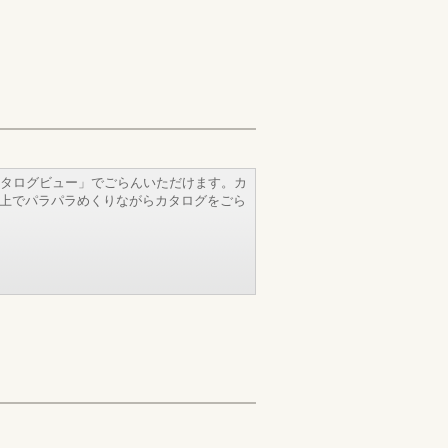
タログビュー」でごらんいただけます。カ
b上でパラパラめくりながらカタログをごら