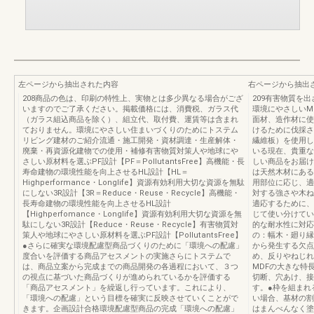
左ページから抽出された内容
右ページから抽出
208商品の色は、印刷の特性上、実物とは多少異なる場合がござ
209有害物質を
いますのでご了承ください。掲載価格には、消費税、ガラス代
環境にやさしいM
（ガラス組込商品を除く）、組立代、取付費、運賃等は含まれ
面材、造作材に使
ておりません。環境にやさしい住まいづくりのためにトステム
けるために伐採さ
リビング建材のご紹介流通・施工開発・資材調達・生産解体・
繊維板）を使用し
廃棄・再資源化建物での使用・補修有害物質対策人や地球にや
いる現在、貴重な
さしい原材料を選ぶPF設計【PF＝PollutantsFree】高機能・長
しい商品をお届け
寿命建物の環境性能を向上させるHL設計【HL＝
は天然木材にある
Highperformance・Longlife】資源有効利用大切な資源を無駄
用部位に応じ、適
にしない3R設計【3R＝Reduce・Reuse・Recycle】高機能・
対する強さや木ね
長寿命建物の環境性能を向上させるHL設計
適応するために、
【Highperfomance・Longlife】資源有効利用大切な資源を無
じて使い分けてい
駄にしない3R設計【Reduce・Reuse・Recycle】有害物質対
的な耐水性に対応
策人や地球にやさしい原材料を選ぶPF設計【PollutantsFree】
の：幅木・廻り縁
●さらに確実な環境配慮型商品づくりのために「環境への配慮」
から発生する欠点
度合いを評価する商品アセスメントの実施さらにトステムで
め、反りやねじれ
は、商品立案から完成までの商品開発の各過程において、３つ
MDFの大きな特
の視点に基づいた商品づくりが進められているかを評価する
切断、穴あけ、接
「商品アセスメント」を繰返し行っています。これにより、
す。●枠を組まれ
「環境への配慮」という目標を確実に反映させていくことがで
い場合、基材の割
きます。企画設計合格環境配慮型商品の完成「環境への配慮」
はまんべんなく塗