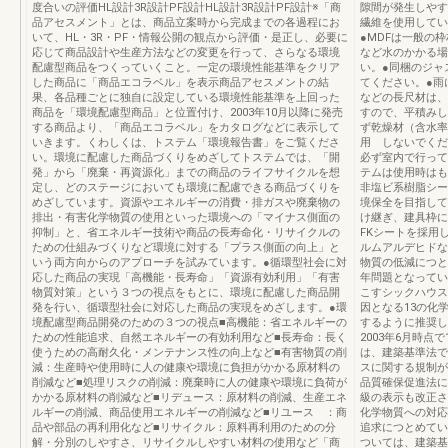
度合いの評価HL設計3R設計PF設計HL設計3R設計PF設計※「商
隙間が発生しやす
品アセスメント」とは、商品立案時から完成までの各過程にお
繊維を使用してい
いて、HL・3R・PF・情報公開の観点から評価・是正し、必要に
●MDFは一般の
応じて商品設計や生産方法などの変更を行って、さらなる環境
など水のかかる場
配慮型商品をつくっていくこと。一定の環境性能基準をクリア
い。●同梱のジャ
した商品に「商品エコラベル」を表示商品アセスメントの結
てください。●雨
果、各品種ごとに独自に設定している環境性能基準を上回った
などの長尺材は、
商品を「環境配慮型商品」と位置付け、2003年10月以降に発売
すので、平積みし
する商品より、「商品エコラベル」をカタログなどに表示して
ず乾燥材（含水率
いきます。くわしくは、トステム「環境報告書」をご覧くださ
用 しないでくだ
い。環境に配慮した商品づくりをめざしてトステムでは、「開
必ず室内で行って
発」から「廃棄・再資源化」までの商品のライフサイクルを想
テムは使用時はも
定し、どのステージにおいても環境に配慮できる商品づくりを
非塩ビ系樹脂シー
めざしています。資源やエネルギーの消費・排ガスや廃棄物の
境保全を目指して
排出・有害化学物質の使用といった環境への「マイナス側面の
け継ぎ、建具枠に
抑制」と、省エネルギー技術や商品の長寿命化・リサイクルの
FKシートを採用
ための仕組みづくりなど環境に対する「プラス側面の向上」と
ルムアルデヒドな
いう両方向からのアプローチを試みています。●循環型社会に対
物質の低減につと
応した商品の実現「高機能・長寿命」「資源有効利用」「有害
年問題となってい
物質対策」という３つの視点をもとに、環境に配慮した商品開
こすシックハウス
発を行い、循環型社会に対応した商品の実現をめざします。●環
因となる13の化
境配慮型商品開発のための３つの視点■高機能：省エネルギーの
するように推奨し
ための性能追求、自然エネルギーの有効利用など■長寿命：長く
2003年6月時点
使うための高耐久化・メンテナンス性の向上など■有害物質の削
は、建築基準法で
減：生産時や使用時に人の健康や環境に負担がかかる原材料の
スに関する規制が
削減など■処理リスクの削減：廃棄時に人の健康や環境に負荷が
品質確保促進法に
かかる原材料の削減など■リデュース：原材料の削減、生産エネ
級の表示も改正さ
ルギーの削減、商品使用エネルギーの削減など■リユース ：商
化学物質への対応
品や部品の再利用化など■リサイクル：原料再利用のための分
追求につとめてい
解・分別のしやすさ、リサイクルしやすい材料の使用など「商
ついては、建築基