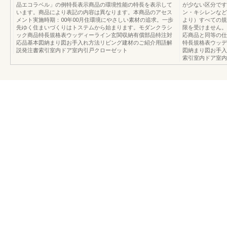
品エコラベル」の例特長表示商品の環境性能の特長を表示して
が少ない区分です
います。商品により表記の内容は異なります。本商品のアセス
ン・キシレンなど
メント実施時期：00年00月住環境にやさしい素材の追求。一歩
より）すべての規
先ゆく住まいづくりはトステムから始まります。モダンクラシ
限を受けません。
ック商品特長規格表ウッディーライン玄関収納有償部品特注対
応商品と同等の仕
応品基本図納まり図お手入れ方法リビング建材のご紹介用語解
特長規格表ウッデ
説発注書索引室内ドア室内引戸クローゼット
図納まり図お手入
索引室内ドア室内