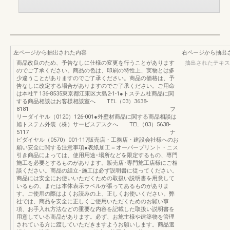
左ページから抽出された内容
右ページから抽出
商品改良のため、予告なしに仕様の変更を行うことがあります
抽出されたテキス
のでご了承ください。商品の色は、印刷の特性上、実物とは多
少違うことがありますのでご了承ください。商品の価格は、予
告なしに改定する場合がありますのでご了承ください。ご用命
は本社〒136-8535東京都江東区大島2-1-1●トステム社商品に関
する商品相談はお客様相談室へ TEL（03）3638-
8181 フ
リーダイヤル（0120）126-001●外壁材商品に関する商品相談は
旭トステム外装（株）サービスデスクへ TEL（03）5638-
5117 ナ
ビダイヤル（0570）001-117販売店・工務店・建設会社様へのお
願い安全に関する注意事項●表紙加工＝オーバープリント・ニス
引き商品によっては、使用用途･場所などを限定するもの、専門
施工を必要とするものがあります。販売店･専門施工店様にご相
談ください。商品の組立･施工は必ず説明書に従ってください。
商品には安全にお使いいただくための取扱い説明書を用意して
いるもの、または本体表示ラベルが張ってあるものがありま
す。ご使用の際はよくお読みの上、正しくお使いください。弊
社では、商品を安全に正しくご使用いただくためのお願い事
項、お手入れ方法などの重要な内容を記載した取扱い説明書を
用意している商品があります。必ず、お施主様や建築物を管理
されている方に渡していただきますようお願いします。商品選