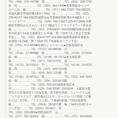
TEL（058）276-1447静 岡‥‥‥‥‥‥‥‥‥‥‥‥‥‥‥TEL（054）238-7750
浜 松‥‥‥‥‥‥‥‥‥‥‥‥‥‥‥TEL（053）466-1400■充実型総合ショー
ルーム札 幌‥‥‥‥‥‥‥‥‥‥‥‥‥‥‥TEL（011）682-2750〒006-0832北
海道札幌市手稲区曙2条4-1-70仙 台‥‥‥‥‥‥‥‥‥‥‥‥‥‥‥TEL（022）
288-4610〒984-0002宮城県仙台市若林区卸町東4-4-6横浜ランド
マークタワー‥‥‥‥‥‥‥‥‥TEL（045）640-1260〒220-8112神奈川県
横浜市西区みなとみらい2-2-1-1横浜ランドマークタワー12F名古
屋‥‥‥‥‥‥‥‥‥‥‥‥‥‥‥TEL（052）218-6800〒460-0008愛知県名古屋
市中区栄1-2-6名古屋東宝ビル1F福 岡（’06年7月上旬まで営業
予定）‥‥‥TEL（092）584-0779〒816-0081福岡県福岡市博多区
井相田1-6-29福 岡（’06年7月下旬移転オープン予定）‥‥
TEL（092）415-4433■全国のショールーム●北海道地区北
見‥‥‥‥‥‥‥‥‥‥‥‥‥‥‥TEL（0157）69-6800旭 川‥‥‥‥‥‥‥‥‥‥‥‥‥‥‥
TEL（0166）27-9898釧 路‥‥‥‥‥‥‥‥‥‥‥‥‥‥‥TEL（0154）37-0044
函 館‥‥‥‥‥‥‥‥‥‥‥‥‥‥‥TEL（0138）46-1011●東北地区青
森‥‥‥‥‥‥‥‥‥‥‥‥‥‥‥TEL（017）743-6151弘 前‥‥‥‥‥‥‥‥‥‥‥‥‥‥‥
TEL（0172）26-1935八 戸‥‥‥‥‥‥‥‥‥‥‥‥‥‥‥TEL（0178）24-4514
盛 岡‥‥‥‥‥‥‥‥‥‥‥‥‥‥‥TEL（019）643-3161秋
田‥‥‥‥‥‥‥‥‥‥‥‥‥‥‥TEL（018）863-1221横 手‥‥‥‥‥‥‥‥‥‥‥‥‥‥‥
TEL（0182）35-6870山 形‥‥‥‥‥‥‥‥‥‥‥‥‥‥‥TEL（023）646-3663
福 島‥‥‥‥‥‥‥‥‥‥‥‥‥‥‥TEL（024）525-4610郡
山‥‥‥‥‥‥‥‥‥‥‥‥‥‥‥TEL（024）935-4316●関東地区水
戸‥‥‥‥‥‥‥‥‥‥‥‥‥‥‥TEL（029）246-3058〒559-0034 大阪府大阪
市住之江区南港北1-7-62●交通／地下鉄中央線、ニュートラム線
「コスモスクエア」駅②番出口より、サークルバス1系統（①番
のりば）約7分、「トステム前」下車●駐車場／100台収容岡
崎‥‥‥‥‥‥‥‥‥‥‥‥‥‥‥TEL（0564）28-5811豊 橋（’06年6月8日オー
プン予定）‥‥‥‥TEL（0532）69-3811 津 ‥‥‥‥‥‥‥‥‥‥‥‥‥‥‥
TEL（059）235-3800●関西地区守 山‥‥‥‥‥‥‥‥‥‥‥‥‥‥‥
TEL（077）581-2040京 都‥‥‥‥‥‥‥‥‥‥‥‥‥‥‥TEL（075）602-8660