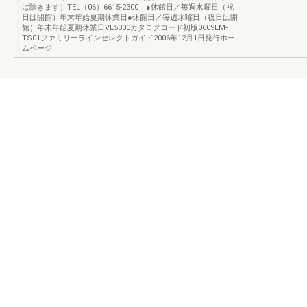
は除きます）TEL（06）6615-2300 ●休館日／毎週水曜日（祝
日は開館）年末年始夏期休業日●休館日／毎週水曜日（祝日は開
館）年末年始夏期休業日VE5300カタログコード初版0609EM-
TS01ファミリーラインセレクトガイド2006年12月1日発行ホー
ムページ