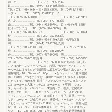
神 戸‥‥‥‥‥‥‥‥‥‥‥‥‥‥‥TEL（078）371-5820姫
路‥‥‥‥‥‥‥‥‥‥‥‥‥‥‥TEL（0792）83-4440和歌山‥‥‥‥‥‥‥‥‥‥‥‥‥‥‥
TEL（073）448-4166●中国・四国地区鳥 取（’06年5月13日オ
ープン）‥‥‥‥‥TEL（0857）21-0130米 子‥‥‥‥‥‥‥‥‥‥‥‥‥‥‥
TEL（0859）37-6001岡 山‥‥‥‥‥‥‥‥‥‥‥‥‥‥‥TEL（086）246-9417
広 島‥‥‥‥‥‥‥‥‥‥‥‥‥‥‥TEL（082）870-1358福
山‥‥‥‥‥‥‥‥‥‥‥‥‥‥‥TEL（084）932-6070山 口（’06年6月16日移
転オープン予定）‥‥TEL（083）976-0860徳 島‥‥‥‥‥‥‥‥‥‥‥‥‥‥‥
TEL（088）637-3174高 松‥‥‥‥‥‥‥‥‥‥‥‥‥‥‥TEL（087）869-0144
松 山‥‥‥‥‥‥‥‥‥‥‥‥‥‥‥TEL（089）957-0254高
知‥‥‥‥‥‥‥‥‥‥‥‥‥‥‥TEL（088）834-1199●九州・沖縄地区有
明‥‥‥‥‥‥‥‥‥‥‥‥‥‥‥TEL（0944）53-2230北九州‥‥‥‥‥‥‥‥‥‥‥‥‥‥‥
TEL（093）531-4111長 崎‥‥‥‥‥‥‥‥‥‥‥‥‥‥‥TEL（0957）25-0550
熊 本‥‥‥‥‥‥‥‥‥‥‥‥‥‥‥TEL（096）388-2800大
分‥‥‥‥‥‥‥‥‥‥‥‥‥‥‥TEL（097）567-5900宮 崎‥‥‥‥‥‥‥‥‥‥‥‥‥‥‥
TEL（0985）24-0811鹿児島‥‥‥‥‥‥‥‥‥‥‥‥‥‥‥TEL（099）266-5733
沖 縄‥‥‥‥‥‥‥‥‥‥‥‥‥‥‥TEL（098）897-8508展示商品等、詳しい
ことはお近くのショールームまでお問い合わせください。ショ
ールームにはカタログ掲載商品の展示がない場合があります。●
開館時間／10：00a.m.∼6：00p.m. ●全ショールーム駐車場完
備 ※休館日につきましては、事前にご確認くださるようお願い
いたします。’06年6月1日現在トステムショールーム東京トステ
ムショールーム大阪トステムショールーム 6F門扉、フェン
ス、カーポート、バルコニー 5F室内ドア・引戸、玄関収納、
床材、クローゼット 4Fキッチン、バスルーム、洗面化粧台、
トイレ、リフォームぷらざ 3F玄関ドア・引戸、外壁、セキュ
リティコーナー 2F住宅サッシ 1F受付、トータルハウジング
ナビゲーションプラザネスパB1Fマンションコーナー、店舗用建
材、スーパーウォール構造体屋外スーパーウォール工法体感ハ
ウス TEL（03）5626-1001 ●年中無休（年末年始夏期休業日