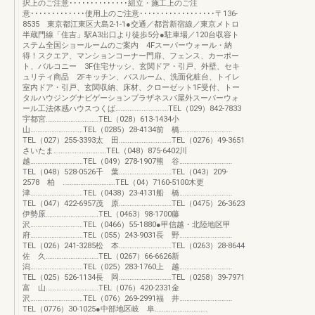
択上のご注意･･････････････組立・施工上のご注
意･････････････使用上のご注意･･････････････････〒136-
8535 東京都江東区大島2-1-1●交通／都営新宿線／東京メトロ
半蔵門線「住吉」駅A3出口より徒歩5分●駐車場／120台収容ト
ステム全国ショールームのご案内 4Fスーパーウォール・納
得！スクエア、マンションコーナー門扉、フェンス、カーポー
ト、バルコニー 3F住宅サッシ、玄関ドア・引戸、外壁、セキ
ュリティ商品 2Fキッチン、バスルーム、洗面化粧台、トイレ
室内ドア・引戸、玄関収納、床材、クローゼット1F受付、トー
タルハウジングナビゲーションプラザネスパ屋外スーパーウォ
ール工法体感ハウスつくば‥‥‥‥‥‥‥‥‥‥‥‥‥‥‥TEL（029）842-7833
宇都宮‥‥‥‥‥‥‥‥‥‥‥‥‥‥‥TEL（028）613-1434小
山‥‥‥‥‥‥‥‥‥‥‥‥‥‥‥TEL（0285）28-4134前 橋‥‥‥‥‥‥‥‥‥‥‥‥‥‥‥
TEL（027）255-3393太 田‥‥‥‥‥‥‥‥‥‥‥‥‥‥‥TEL（0276）49-3651
さいたま‥‥‥‥‥‥‥‥‥‥‥‥‥‥‥TEL（048）875-6402川
越‥‥‥‥‥‥‥‥‥‥‥‥‥‥‥TEL（049）278-1907熊 谷‥‥‥‥‥‥‥‥‥‥‥‥‥‥‥
TEL（048）528-0526千 葉‥‥‥‥‥‥‥‥‥‥‥‥‥‥‥TEL（043）209-
2578 柏 ‥‥‥‥‥‥‥‥‥‥‥‥‥‥‥TEL（04）7160-5100木更
津‥‥‥‥‥‥‥‥‥‥‥‥‥‥‥TEL（0438）23-4131船 橋‥‥‥‥‥‥‥‥‥‥‥‥‥‥‥
TEL（047）422-6957茂 原‥‥‥‥‥‥‥‥‥‥‥‥‥‥‥TEL（0475）26-3623
伊勢原‥‥‥‥‥‥‥‥‥‥‥‥‥‥‥TEL（0463）98-1700藤
沢‥‥‥‥‥‥‥‥‥‥‥‥‥‥‥TEL（0466）55-1880●甲信越・北陸地区甲
府‥‥‥‥‥‥‥‥‥‥‥‥‥‥‥TEL（055）243-9031長 野‥‥‥‥‥‥‥‥‥‥‥‥‥‥‥
TEL（026）241-3285松 本‥‥‥‥‥‥‥‥‥‥‥‥‥‥‥TEL（0263）28-8644
佐 久‥‥‥‥‥‥‥‥‥‥‥‥‥‥‥TEL（0267）66-6626新
潟‥‥‥‥‥‥‥‥‥‥‥‥‥‥‥TEL（025）283-1760上 越‥‥‥‥‥‥‥‥‥‥‥‥‥‥‥
TEL（025）526-1134長 岡‥‥‥‥‥‥‥‥‥‥‥‥‥‥‥TEL（0258）39-7971
富 山‥‥‥‥‥‥‥‥‥‥‥‥‥‥‥TEL（076）420-2331金
沢‥‥‥‥‥‥‥‥‥‥‥‥‥‥‥TEL（076）269-2991福 井‥‥‥‥‥‥‥‥‥‥‥‥‥‥‥
TEL（0776）30-1025●中部地区岐 阜‥‥‥‥‥‥‥‥‥‥‥‥‥‥‥