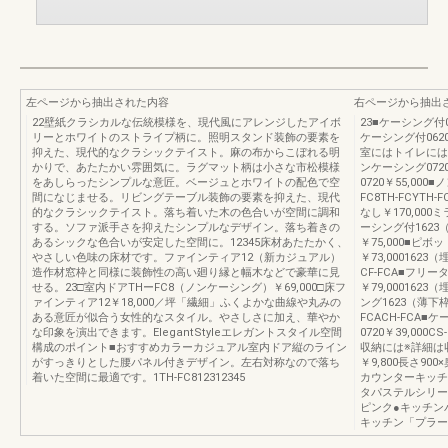
左ページから抽出された内容
右ページから抽出
22壁紙クラシカルな伝統模様を、現代風にアレンジしたアイボ
23■ケーシング付07
リーとホワイトのストライプ柄に。照明スタンド装飾の要素を
ケーシング付0620
抑えた、現代的なクラシックテイスト。麻の布からこぼれる明
室にはトイレにはリ
かりで、あたたかい雰囲気に。ラグマット柄は小さな市松模様
ンケーシング072
をあしらったシンプルな意匠。ベージュとホワイトの配色で空
0720￥55,000
間になじませる。リビングテーブル装飾の要素を抑えた、現代
FC8TH-FCYTH
的なクラシックテイスト。落ち着いた木の色合いが空間に調和
なし￥170,000
する。ソファ派手さを抑えたシンプルなデザイン。落ち着きの
ーシング付1623（
あるシックな色合いが安定した空間に。12345床材あたたかく、
￥75,000■ピ
やさしい色味の床材です。ファインティア12（新カジュアル）
￥73,000162
造作材窓枠と同様に装飾性の高い廻り縁と幅木などで豪華に見
CF-FCA■フリ
せる。23□室内ドアTHーFC8（ノンケーシング）￥69,000□床フ
￥79,000162
ァインティア12￥18,000／坪「繊細」ふくよかな曲線や丸みの
ング1623（薄下枠）
ある意匠が似合う女性的なスタイル。やさしさに加え、華やか
FCACH-FCA■
な印象を演出できます。ElegantStyleエレガントスタイル空間
0720￥39,000
構成のポイント■おすすめカラーカジュアル室内ドア縦のライン
収納には※詳細は
がすっきりとした腰パネル付きデザイン。左右対称なので落ち
￥9,800長さ900
着いた空間に最適です。1TH-FC812312345
カウンターキッチ
タパステルシリー
ピンク●キッチン
キッチン「プラー