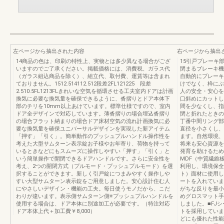
左ページから抽出された内容
右ページから抽出
14商品の色は、印刷の特性上、実物とは多少異なる場合がござ
15引戸ブレーキ
いますのでご了承ください。掲載価格には、消費税、ガラス代
閉まるブレーキ機
（ガラス組込商品を除く）、組立代、取付費、運賃等は含まれ
自動的にブレーキ
ておりません。1512.514112.512段差2FL121225 段差
けでなく、枠にぶ
2.510.5FL1213FLきれいな空気を循環させる工夫室内ドアは計画
人の安全・安心を
換気に必要な換気量を確保できるように、沓摺りとドア本体下
口斜めにカットし
部のチリを10mm以上あけています。標準仕様ですので、室内
間を少なくし、指
ドア全デザインで対応しています。薄沓摺りの場合埋込沓摺り
閉と折れたときの
の場合フラット納まりの場合ドア床材空気の流れ計画換気に必
丁番中間リング部
要な換気量を確保ユニバーサルデザインを実現した新アイテム
直径を小さくし、
「押す」「引く」。簡単動作のプッシュプルハンドル操作性を
ます。自然環境、
考えた大型サムターン表示錠お子様やお年寄り、荷物を持って
将来も安心資源を
いるときなどにもスムーズに操作しやすい「押す」「引く」と
発育を助けるため
いう簡単操作で開閉できるドアハンドルです。さらに安全性を
MDF（中質繊維
考え、2つの開閉方式（プルモード・プッシュプルモード）を選
利用し、環境保全
択することができます。新しく引戸錠につまみやすく操作しや
ト）面材に使用し
すい大型サムターン表示錠をご用意しました。安心設計住む人
ートを入れていま
にやさしいデザイン・機能の工夫。毎日使うモノだから、こだ
がちな反りを最小
わりが違います。表示側サムターン側※プッシュプルハンドルを
めグロスマット手
使用する場合は、ドア本体に別途加工が必要です。（特注対応
しました。■FJ
ドア本体上代＋加工費￥8,000）
トを採用していま
どにも優れた性能