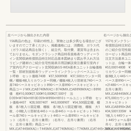
左ページから抽出された内容
右ページから抽出
156商品の色は、印刷の特性上、実物とは多少異なる場合がござ
157モダンクラ
いますのでご了承ください。掲載価格には、消費税、ガラス代
有償部品特注対応
（ガラス組込商品を除く）、組立代、取付費、運賃等は含まれ
のご紹介住宅性能
ておりません。モダンクラシック商品特長規格表ウッディーラ
ローゼット商品特長特
イン玄関収納有償部品特注対応品基本図納まり図お手入れ方法
注文方法基本ユニ
リビング建材のご紹介住宅性能表示用語解説発注書索引室内ド
ットは、台輪一体型で
ア室内引戸クローゼット玄関収納GS-WEA基本ユニット台輪価格
¥53,000148
一覧・部材別規格表ウッディーラインクラシックベースユニッ
りカウンター同梱
ト呼称 セット価格740B ¥37,500890B ¥37,500カウンター同
板8枚入り445ベ
梱／棚板4枚入りカウンター同梱／棚板4枚入り部材名740ベース
ベース扉890ベー
扉740ベースキャビネット890ベース扉890ベースキャビネット
×21480ベー
商品コードMXJ□AB740MXA□☆B740MXJ□AB890MXA□☆B890
左吊り兼用）
価 格¥10,000¥27,500¥10,000¥27,500寸 法
MXJ□AB445MXJ□
D359×W740×H810D359×W890×H810トールユニット呼称 セッ
¥75,000カウン
ト価格445T ¥28,500740T ¥43,000890T ¥54,500固定棚、棚
スキャビネット
板 各1枚入り固定棚、棚板 各1枚入り固定棚1枚、棚板 大1
MXJ□AB890×2MX
枚、小8枚入り部材名445トール扉445トールキャビネット740ト
¥34,500133
ール扉740トールキャビネット445トール扉890トールキャビネ
1枚入り445ウォ
ット（右吊り、左吊り兼用）（右吊り、左吊り兼用）（右吊
ト445ウォール扉
り、左吊り兼用）商品コード
吊り、左吊り兼用
MXJ□AT445MXA□☆T445MXJ□AT740MXA□☆T740MXJ□AT445×2MXA□☆T890AM
MXJ□AW445MXJ□