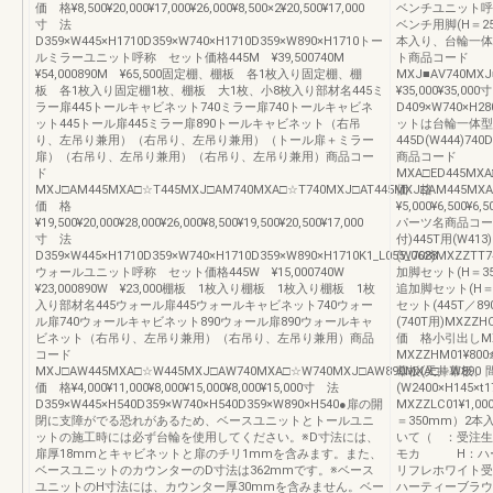
価 格¥8,500¥20,000¥17,000¥26,000¥8,500×2¥20,500¥17,000
ベンチユニット呼称 
寸 法
ベンチ用脚(H＝2
D359×W445×H1710D359×W740×H1710D359×W890×H1710トー
本入り、台輪一体
ルミラーユニット呼称 セット価格445M ¥39,500740M
ト商品コード
¥54,000890M ¥65,500固定棚、棚板 各1枚入り固定棚、棚
MXJ■AV740MX
板 各1枚入り固定棚1枚、棚板 大1枚、小8枚入り部材名445ミ
¥35,000¥35,00
ラー扉445トールキャビネット740ミラー扉740トールキャビネ
D409×W740×H2
ット445トール扉445ミラー扉890トールキャビネット（右吊
ットは台輪一体型
り、左吊り兼用）（右吊り、左吊り兼用）（トール扉＋ミラー
445D(W444)740D
扉）（右吊り、左吊り兼用）（右吊り、左吊り兼用）商品コー
商品コード
ド
MXA□ED445MXA
MXJ□AM445MXA□☆T445MXJ□AM740MXA□☆T740MXJ□AT445MXJ□AM445MXA
価 格
価 格
¥5,000¥6,500¥6,5
¥19,500¥20,000¥28,000¥26,000¥8,500¥19,500¥20,500¥17,000
パーツ名商品コー
寸 法
付)445T用(W413)
D359×W445×H1710D359×W740×H1710D359×W890×H1710K1_L055_0628
(W708)MXZZTT7
ウォールユニット呼称 セット価格445W ¥15,000740W
加脚セット(H＝35
¥23,000890W ¥23,000棚板 1枚入り棚板 1枚入り棚板 1枚
追加脚セット(H＝2
入り部材名445ウォール扉445ウォールキャビネット740ウォー
セット(445T／8
ル扉740ウォールキャビネット890ウォール扉890ウォールキャ
(740T用)MXZZH
ビネット（右吊り、左吊り兼用）（右吊り、左吊り兼用）商品
価 格小引出しMXZ
コード
MXZZHM01¥8
MXJ□AW445MXA□☆W445MXJ□AW740MXA□☆W740MXJ□AW890MXA□☆W890
幕板(天井幕板、
価 格¥4,000¥11,000¥8,000¥15,000¥8,000¥15,000寸 法
(W2400×H145×
D359×W445×H540D359×W740×H540D359×W890×H540●扉の開
MXZZLC01¥1,
閉に支障がでる恐れがあるため、ベースユニットとトールユニ
＝350mm）2本
ットの施工時には必ず台輪を使用してください。※D寸法には、
いて（ ：受注生
扉厚18mmとキャビネットと扉のチリ1mmを含みます。また、
モカ H：ハー
ベースユニットのカウンターのD寸法は362mmです。※ベース
リフレホワイト
ユニットのH寸法には、カウンター厚30mmを含みません。ベー
ハーティーブラウ