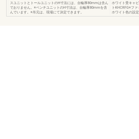
スユニットとトールユニットのH寸法には、台輪厚80mmは含ん
ホワイト受キャビ
でおりません。※ベンチユニットのH寸法は、台輪厚80mmを含
トKHCRFG※
んでいます。※吊元は、現場にて決定できます。
ホワイト色の設定