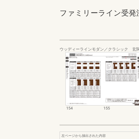
ファミリーライン受発注カタロ
ウッディーラインモダン／クラシック 玄
154
155
左ページから抽出された内容