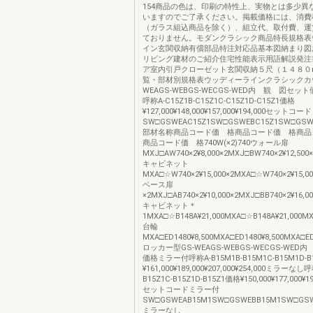
154商品の色は、印刷の特性上、実物とは多少異
いますのでご了承ください。掲載価格には、消費
（ガラス組込商品を除く）、組立代、取付費、運
ておりません。モダンクラシック商品特長規格表
イン玄関収納有償部品特注対応品基本図納まり図
リビング建材のご紹介住宅性能表示用語解説発注
ア室内引戸クローゼット玄関収納５尺（１４８０
覧・部材別規格表ウッディーラインクラシックカウ
WEAGS-WEBGS-WECGS-WED内 観 図セ
呼称A-C15Z1B-C15Z1C-C15Z1D-C15Z1価格
¥127,000¥148,000¥157,000¥194,000セット
SW□GSWEAC15Z1SW□GSWEBC15Z1SW□GSW
部材名称商品コード価 格商品コード価 格商品
商品コード価 格740W(×2)740ウォール扉
MXJ□AW740×2¥8,000×2MXJ□BW740×2¥12,500
キャビネット
MXA□☆W740×2¥15,000×2MXA□☆W740×2¥15,00
ベース扉
×2MXJ□AB740×2¥10,000×2MXJ□BB740×2¥16,0
キャビネット＊
1MXA□☆B148A¥21,000MXA□☆B148A¥21,000MX
台輪
MXA□ED1480¥8,500MXA□ED1480¥8,500MXA□ED1
ロッカー型GS-WEAGS-WEBGS-WECGS-WE
価格ミラー付呼称A-B15M1B-B15M1C-B15M1D-
¥161,000¥189,000¥207,000¥254,000ミラーなし呼
B15Z1C-B15Z1D-B15Z1価格¥150,000¥177,000¥19
セットコードミラー付
SW□GSWEAB15M1SW□GSWEBB15M1SW□GS
ミラーなし