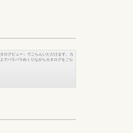
タログビュー」でごらんいただけます。カ
b上でパラパラめくりながらカタログをごら