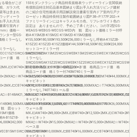
なる場合がござ
155モダンクラシック商品特長規格表ウッディーライン玄関収納
税、ガラス代
有償部品特注対応品基本図納まり図お手入れ方法リビング建材
賃等は含まれ
のご紹介住宅性能表示用語解説発注書索引室内ドア室内引戸ク
ウッディーラ
ローゼット商品特長特注製作範囲納まり図P.38~P.177P.202~※
お手入れ方法
ファミリーラインにはキャラメルモカ色、リフレホワイト色の
書索引室内ド
設定は ありませんので、予めご了承ください。コの字2型GS-
mm）価格一
WEAGS-WEBGS-WECGS-WED内 観 図セット価格ミラー付呼
ンター型GS-
称A-K15M2B-K15M2C-K15M2D-K15M2価格
ット価格ミラーなし
¥155,500¥180,500¥193,500¥236,000ミラーなし呼称A-K15Z2B-
K15Z2C-K15Z2D-K15Z2価格¥144,500¥168,500¥182,500¥224,000
コードミラーなし
セットコードミラー付
ECC15Z1SW□GSWEDC15Z1
SW□GSWEAK15M2SW□GSWEBK15M2SW□GSWECK15M2SW□GSWED
コード価 格
ミラーなし
SW□GSWEAK15Z2SW□GSWEBK15Z2SW□GSWECK15Z2SW□GSWEDK1
×2MXJ□CW740×2¥15,000×2MXJ□DW740×2¥23,000×2
部材名称商品コード価 格商品コード価 格商品コード価 格
商品コード価 格ミラー付740M740ミラー扉
0×2MXA□☆W740×2¥15,000×2MXA□☆W740×2¥15,000×21480B740
MXJ□AM740¥28,000MXJ□BM740¥38,000MXJ□CM740¥44,000MXJ□DM7
キャビネット
00×2MXJ□CB740×2¥18,000×2MXJ□DB740×2¥28,500×2
MXA□☆T740¥26,000MXA□☆T740¥26,000MXA□☆T740¥26,000MXA□☆T74
ミラーなし740T740トール扉
A□☆B148A¥21,000MXA□☆B148A¥21,000MXA□☆B148B¥31,500MXA□☆B148B¥31,500MXA
MXJ□AT740¥17,000MXJ□BT740¥26,000MXJ□CT740¥33,000MXJ□DT740
キャビネット
480¥8,500MXA□ED1480¥8,500K1_L055_061174092054023301480740
MXA□☆T740¥26,000MXA□☆T740¥26,000MXA□☆T740¥26,000MXA□☆T74
D内 観 図セット
ウォール扉
B15M1価格
MXJ□AW740×2¥8,000×2MXJ□BW740×2¥12,500×2MXJ□CW740×2¥15,00
称A-B15Z1B-
キャビネット
6,000¥242,000
MXA□☆W740×2¥15,000×2MXA□☆W740×2¥15,000×2MXA□☆W740×2¥15,
ベース扉
WECB15M1SW□GSWEDB15M1
MXJ□AB740¥10,000MXJ□BB740¥16,000MXJ□CB740¥18,000MXJ□DB740
キャビネット