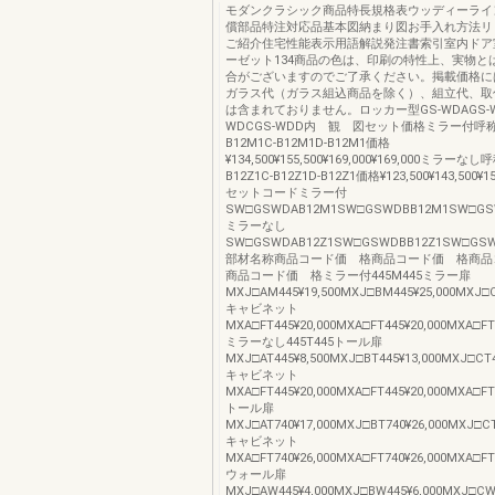
モダンクラシック商品特長規格表ウッディーライ
償部品特注対応品基本図納まり図お手入れ方法リ
ご紹介住宅性能表示用語解説発注書索引室内ドア
ーゼット134商品の色は、印刷の特性上、実物と
合がございますのでご了承ください。掲載価格に
ガラス代（ガラス組込商品を除く）、組立代、取
は含まれておりません。ロッカー型GS-WDAGS-W
WDCGS-WDD内 観 図セット価格ミラー付呼称A-
B12M1C-B12M1D-B12M1価格
¥134,500¥155,500¥169,000¥169,000ミラーなし呼
B12Z1C-B12Z1D-B12Z1価格¥123,500¥143,500¥15
セットコードミラー付
SW□GSWDAB12M1SW□GSWDBB12M1SW□GS
ミラーなし
SW□GSWDAB12Z1SW□GSWDBB12Z1SW□GSW
部材名称商品コード価 格商品コード価 格商品
商品コード価 格ミラー付445M445ミラー扉
MXJ□AM445¥19,500MXJ□BM445¥25,000MXJ□C
キャビネット
MXA□FT445¥20,000MXA□FT445¥20,000MXA□FT4
ミラーなし445T445トール扉
MXJ□AT445¥8,500MXJ□BT445¥13,000MXJ□CT4
キャビネット
MXA□FT445¥20,000MXA□FT445¥20,000MXA□FT4
トール扉
MXJ□AT740¥17,000MXJ□BT740¥26,000MXJ□CT
キャビネット
MXA□FT740¥26,000MXA□FT740¥26,000MXA□FT
ウォール扉
MXJ□AW445¥4,000MXJ□BW445¥6,000MXJ□CW4