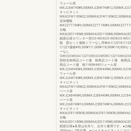
ウォール扉
MXJ□AW740¥8,000MXJ□BW740¥12,500MXJ□CW
キャビネット
MXA□FW1185¥22,500MXA□FW1185¥22,500MXA□
追加棚板
MXZZTT740¥9,500MXZZTT740¥9,500MXZZTT74
台輪
MXA□ED1185¥8,000MXA□ED1185¥8,000MXA□ED1
鏡面仕様カウンター型GS-WDAGS-WDBGS-WD
観 図セット価格ミラーなし呼称A-C12Z1B-C12Z1C
C12Z1価格¥95,500¥111,000¥118,000¥118,
ーなし
SW□GSWDAC12Z1SW□GSWDBC12Z1SW□GS
部材名称商品コード価 格商品コード価 格商品
商品コード価 格1185W445ウォール扉
MXJ□AW445¥4,000MXJ□BW445¥6,000MXJ□CW4
ウォール扉
MXJ□AW740¥8,000MXJ□BW740¥12,500MXJ□CW
キャビネット
MXA□FW1185¥22,500MXA□FW1185¥22,500MXA□
ベース扉
MXJ□AB445¥5,000MXJ□BB445¥8,000MXJ□CB44
ベース扉
MXJ□AB740¥10,000MXJ□BB740¥16,000MXJ□CB
キャビネット
MXA□FB1185¥38,000MXA□FB1185¥38,000MXA□F
台輪
MXA□ED1185¥8,000MXA□ED1185¥8,000MXA□ED1
鏡面仕様●各扉は右吊り、左吊り兼用です。●台輪
350mm）2本付属。●ベースキャビネットにカ