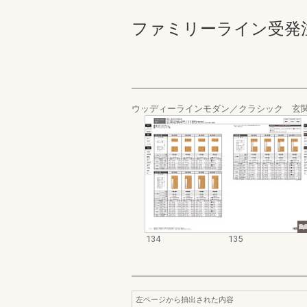
ファミリーライン受発注カタロ
ウッディーラインモダン／クラシック 玄
134
135
左ページから抽出された内容