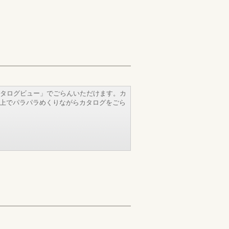
タログビュー」でごらんいただけます。カ
b上でパラパラめくりながらカタログをごら