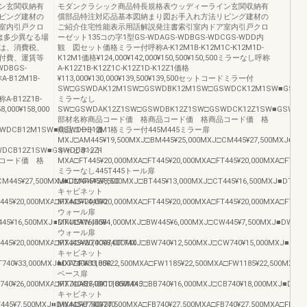
ン玄関収納有
モダンクラシック商品特長規格表ウッディーライン玄関収納有
ビング建材の
償部品特注対応品基本図納まり図お手入れ方法リビング建材の
室内引戸クロ
ご紹介住宅性能表示用語解説発注書索引室内ドア室内引戸クロ
は多少異なる場
ーゼット135コの字1型GS-WDAGS-WDBGS-WDCGS-WDD内
は、消費税、
観 図セット価格ミラー付呼称A-K12M1B-K12M1C-K12M1D-
付費、運賃等
K12M1価格¥124,000¥142,000¥150,500¥150,500ミラーなし呼称
DBGS-
A-K12Z1B-K12Z1C-K12Z1D-K12Z1価格
B12M1B-
¥113,000¥130,000¥139,500¥139,500セットコードミラー付
SW□GSWDAK12M1SW□GSWDBK12M1SW□GSWDCK12M1SW■GSWD
称A-B12Z1B-
ミラーなし
8,000¥158,000
SW□GSWDAK12Z1SW□GSWDBK12Z1SW□GSWDCK12Z1SW■GSWDDK
部材名称商品コード価 格商品コード価 格商品コード価 格
WDCB12M1SW■GSWDDB12M1
商品コード価 格ミラー付445M445ミラー扉
MXJ□AM445¥19,500MXJ□BM445¥25,000MXJ□CM445¥27,500MXJ■DM4
DCB12Z1SW■GSWDDB12Z1
キャビネット
コード価 格
MXA□FT445¥20,000MXA□FT445¥20,000MXA□FT445¥20,000MXA□FT445¥
ミラーなし445T445トール扉
M445¥27,500MXJ■DM445¥27,500
MXJ□AT445¥8,500MXJ□BT445¥13,000MXJ□CT445¥16,500MXJ■DT445¥
キャビネット
45¥20,000MXA□FT445¥20,000
MXA□FT445¥20,000MXA□FT445¥20,000MXA□FT445¥20,000MXA□FT445
ウォール扉
45¥16,500MXJ■DT445¥16,500
MXJ□AW445¥4,000MXJ□BW445¥6,000MXJ□CW445¥7,500MXJ■DW445¥
ウォール扉
45¥20,000MXA□FT445¥20,000740T740
MXJ□AW740¥8,000MXJ□BW740¥12,500MXJ□CW740¥15,000MXJ■DW74
キャビネット
740¥33,000MXJ■DT740¥33,000
MXA□FW1185¥22,500MXA□FW1185¥22,500MXA□FW1185¥22,500MXA□F
ベース扉
740¥26,000MXA□FT740¥26,0001185W445
MXJ□AB740¥10,000MXJ□BB740¥16,000MXJ□CB740¥18,000MXJ■DB740
キャビネット
45¥7,500MXJ■DW445¥7,500740
MXA□FB740¥27,500MXA□FB740¥27,500MXA□FB740¥27,500MXA□FB740¥