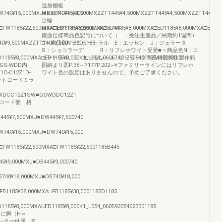
追加棚板
740¥15,000MXJ■DW740¥15,000
MXZZTT445¥4,500MXZZTT445¥4,500MXZZTT445¥4,500MXZZTT445¥4,
台輪
FW1185¥22,500MXA□FW1185¥22,500740TT740
MXA□ED1185¥8,000MXA□ED1185¥8,000MXA□ED1185¥8,000MXA□ED1185
鏡面仕様商品色記号について（ ：受注生産品／納期約1週間）
0¥9,500MXZZTT740¥9,5001185D1185
□＝商品色N：ニュートラル E：エッセン J：ジェラータ
S：ショコラーデ R：リフレホワイト受受■＝商品色N：ニ
185¥8,000MXA□ED1185¥8,000K1_L054_0606740179054011854452330
ュートラル E：エッセン J：ジェラータ商品特長特注製作範
CGS-WDD内
囲納まり図P.38~P.177P.202~※ファミリーラインにはリフレホ
-C12Z1D-
ワイト色の設定はありませんので、予めご了承ください。
000セットコードミラ
WDCC12Z1SW■GSWDDC12Z1
コード価 格
45¥7,500MXJ■DW445¥7,500740
740¥15,000MXJ■DW740¥15,000
FW1185¥22,500MXA□FW1185¥22,5001185B445
5¥9,000MXJ■DB445¥9,000740
740¥18,000MXJ■DB740¥18,000
B1185¥38,000MXA□FB1185¥38,0001185D1185
185¥8,000MXA□ED1185¥8,000K1_L054_060592054023301185
に脚（H＝
ウンター付属。玄