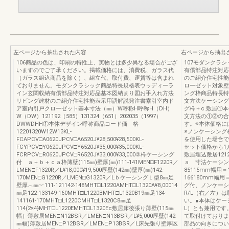
左ページから抽出された内容
右ページから抽出
106商品の色は、印刷の特性上、実物とは多少異なる場合がござ
107モダンクラ
いますのでご了承ください。掲載価格には、消費税、ガラス代
有償部品特注対応
（ガラス組込商品を除く）、組立代、取付費、運賃等は含まれ
のご紹介住宅性能
ておりません。モダンクラシック商品特長規格表ウッディーラ
ローゼット対象壁
イン玄関収納有償部品特注対応品基本図納まり図お手入れ方法
ング枠商品特長特注製
リビング建材のご紹介住宅性能表示用語解説発注書索引室内ド
文方法ケーシング付
ア室内引戸クローゼット基本寸法（㎜）W呼称H呼称H（DH）
グ枠＋c.敷居①
W（DW）121192（585）131324（651）202035（1997）
文方法の①②の合
DWWDHH①本体デザイン呼称商品コード価 格
す。※本体価格に
12201320W12W13KL-
※ノンケーシング枠
FCAPCV□A0620JPCV□A6520J¥28,500¥28,500KL-
を使用した場合で
FCYPCV□Y0620JPCV□Y6520J¥35,000¥35,000KL-
セット価格から1,
FCRPCV□R0620JPCV□R6520J¥33,000¥33,000②枠ケーシング
敷居埋込敷居121
付 ａ＋ｂ＋ｃａ枠薄壁(115㎜)壁厚(㎜)111-141MEN□F1220R／
ａ 寸法ケーシング
LMEN□F1320R／L¥18,000¥19,500厚壁(142㎜)壁厚(㎜)142-
85115mm幅用＝
170MEN□G1220R／LMEN□G1320R／LｂケーシングＬ型8㎜足
166180mm
壁厚︵㎜︶111-121142-148MHT□L1220AMHT□L1320A¥8,00014
グ付、ノンケーシング
㎜足122-133149-160MHT□L1220BMHT□L1320B19㎜足134-
R/L（右／左）
141161-170MHT□L1220CMHT□L1320C8㎜足
い。●本体はケー
114(2×4)̶̶MHT□L1220EMHT□L1320Ec敷居床後張り薄壁(115㎜
L）とも兼用です
幅）薄敷居MEN□N12BSR／LMEN□N13BSR／L¥5,000厚壁(142
て取付けておりま
㎜幅)薄敷居MEN□P12BSR／LMEN□P13BSR／L床先張り壁厚区
部品の向きについ