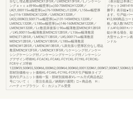
分なし埋込敷居MEN□X12FSR／LMEN□X13FSR／Lノンケーシ
（表示錠は本体に
ングａ＋ｃａ枠90㎜幅壁厚(㎜)50-75MEN□H1220R／
グセット24814
L¥21,000115㎜幅壁厚(㎜)76-100MEN□J1220R／L156㎜幅壁厚
勝手）表示錠●引
(㎜)116-130MEN□K1220R／LMEN□K1320R／
ます。引戸錠バー
L¥22,000¥23,500171㎜幅壁厚(㎜)131-145MEN□L1220R／
¥12,000商
LMEN□L1320R／L180㎜幅壁厚(㎜)146-160MEN□M1220R／
格／個入数1MZT□
LMEN□M1320R／Lc敷居床後張り90㎜幅薄敷居MEN□R12BSR
ドル¥10,000
／L¥5,000115㎜幅薄敷居MEN□S12BSR／L156㎜幅薄敷居
錠が来る場合、錠
MEN□T12BSR／LMEN□T13BSR／L¥5,000171㎜幅薄敷居
大型サムターン表
MEN□V12BSR／LMEN□V13BSR／L180㎜幅薄敷居
ンドル
MEN□W12BSR／LMEN□W13BSR／L床先張り壁厚区分なし埋込
敷居MEN□X12FSR／LMEN□X13FSR／Lケーシング付ノンケー
シングケーシング付ノンケーシングケーシング付ノンケーシン
グデザイン呼称KL-FCACKL-FCAKL-FCYCKL-FCYKL-FCRCKL-
FCRサイズ呼称
1220¥59,500¥55,500¥66,000¥62,000¥64,000¥60,0001320¥61,000¥57,000¥67,500¥63,
部材別価格セット価格KL-FCAKL-FCYKL-FCR片引戸幅狭タイプ
室内引戸ユニット価格一覧・部材別規格表Vレール方式商品色記
号について（ ：受注生産品／納期約1週間）□＝商品色 H：
ハーティーブラウン C：カジュアル受受