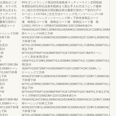
なる場合がござ
89モダンクラシック商品特長規格表ウッディーライン玄関収納
税、ガラス代
有償部品特注対応品基本図納まり図お手入れ方法リビング建材
賃等は含まれ
のご紹介住宅性能表示用語解説発注書索引室内ドア室内引戸ク
ウッディーラ
ローゼットCH-FBAご注文方法ケーシング付ノンケーシング==枠
お手入れ方法
＋下枠＋ケーシングノンケーシング枠＋下枠本体商品コード
書索引室内ド
価 格商品コード価 格商品コード価 格商品コード価 格
格商品コード
2,035(1,991)サイズ呼称07200820M12201320M本体CH-
FBAMSN□A0720¥21,000MSN□A820M¥22,500MSN□A1220¥32,500MSN□A
00枠ケーシング付枠
枠ケーシング付枠三方枠
0下枠薄下枠
MSN□E0720¥14,000MSN□E820M¥16,000MSN□E1220¥16,000MSN□E132
枠
下枠薄下枠
用(見付
MTH□J07BR¥3,000MTH□J08MBR¥3,000MTH□J12BR¥4,000MTH□J13MB
(見付
埋込下枠
方枠
MTH□K07FRMTH□K08MFRMTH□K12FRMTH□K13MFRケーシ
下枠
ングＬ型在来用(見付
枠
24)MTH□L0720¥4,000MTH□L820M¥4,500MTH□L1220¥4,500MTH□L1320
称07120812M
用(見付
19,500枠ケーシ
36)MTH□N0720MTH□N820MMTH□N1220MTH□N1320Mノン
10,500下枠薄
ケーシング三方枠
埋込下枠
MSN□F0720¥15,000MSN□F820M¥17,000MSN□F1220¥17,000MSN□F132
用(見付
下枠薄下枠
(見付
MTH□J07BR¥3,000MTH□J08MBR¥3,000MTH□J12BR¥4,000MTH□J13MB
方枠
埋込下枠
薄下枠
MTH□K07FRMTH□K08MFRMTH□K12FRMTH□K13MFR2,318(2,274)
枠
サイズ呼称07230823M12231323M本体CH-
称07180818M
FBAMSN□A0723¥26,000MSN□A823M¥28,500MSN□A1223¥37,500MSN□A
21,500枠ケーシ
枠ケーシング付枠三方枠
¥13,500下枠薄
MSN□E0723¥16,500MSN□E823M¥18,500MSN□E1223¥19,000MSN□E132
埋込下枠
下枠薄下枠
用(見付
MTH□J07BR¥3,000MTH□J08MBR¥3,000MTH□J12BR¥4,000MTH□J13MB