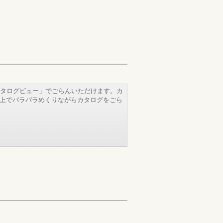
タログビュー」でごらんいただけます。カ
b上でパラパラめくりながらカタログをごら