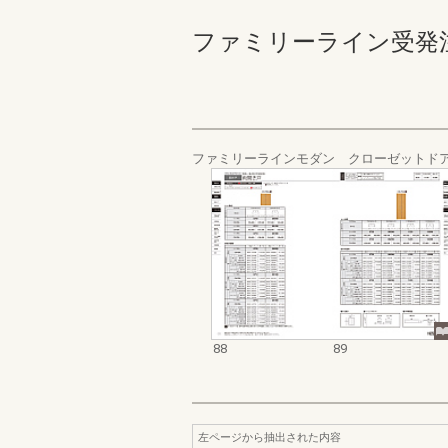
ファミリーライン受発注カタ
ファミリーラインモダン クローゼットド
88
89
左ページから抽出された内容