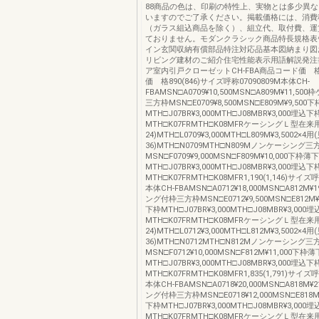
88商品の色は、印刷の特性上、実物とは多少異
いますのでご了承ください。掲載価格には、消費
（ガラス組込商品を除く）、組立代、取付費、運
ておりません。モダンクラシック商品特長規格表
イン玄関収納有償部品特注対応品基本図納まり図
リビング建材のご紹介住宅性能表示用語解説発注
ア室内引戸クローゼットCH-FBA商品コード価 
価 格890(846)サイズ呼称07090809M本体CH-
FBAMSN□A0709¥10,500MSN□A809M¥11,5
三方枠MSN□E0709¥8,500MSN□E809M¥9,50
MTH□J07BR¥3,000MTH□J08MBR¥3,000埋込下
MTH□K07FRMTH□K08MFRケーシングＬ型在来
24)MTH□L0709¥3,000MTH□L809M¥3,5002×4用
36)MTH□N0709MTH□N809Mノンケーシング三
MSN□F0709¥9,000MSN□F809M¥10,000下枠薄
MTH□J07BR¥3,000MTH□J08MBR¥3,000埋込下
MTH□K07FRMTH□K08MFR1,190(1,146)サイズ呼
本体CH-FBAMSN□A0712¥18,000MSN□A812M¥
ング付枠三方枠MSN□E0712¥9,500MSN□E812M¥
下枠MTH□J07BR¥3,000MTH□J08MBR¥3,000
MTH□K07FRMTH□K08MFRケーシングＬ型在来
24)MTH□L0712¥3,000MTH□L812M¥3,5002×4用
36)MTH□N0712MTH□N812Mノンケーシング三
MSN□F0712¥10,000MSN□F812M¥11,000下枠
MTH□J07BR¥3,000MTH□J08MBR¥3,000埋込下
MTH□K07FRMTH□K08MFR1,835(1,791)サイズ呼
本体CH-FBAMSN□A0718¥20,000MSN□A818M¥
ング付枠三方枠MSN□E0718¥12,000MSN□E818M
下枠MTH□J07BR¥3,000MTH□J08MBR¥3,000
MTH□K07FRMTH□K08MFRケーシングＬ型在来