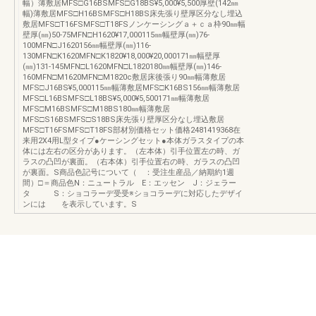
幅）薄敷居MFS□G16BSMFS□G18BS¥5,000¥5,500厚壁(142㎜
幅)薄敷居MFS□H16BSMFS□H18BS床先張り壁厚区分なし埋込
敷居MFS□T16FSMFS□T18FSノンケーシングａ＋ｃａ枠90㎜幅
壁厚(㎜)50-75MFN□H1620¥17,000115㎜幅壁厚(㎜)76-
100MFN□J1620156㎜幅壁厚(㎜)116-
130MFN□K1620MFN□K1820¥18,000¥20,000171㎜幅壁厚
(㎜)131-145MFN□L1620MFN□L1820180㎜幅壁厚(㎜)146-
160MFN□M1620MFN□M1820c敷居床後張り90㎜幅薄敷居
MFS□J16BS¥5,000115㎜幅薄敷居MFS□K16BS156㎜幅薄敷居
MFS□L16BSMFS□L18BS¥5,000¥5,500171㎜幅薄敷居
MFS□M16BSMFS□M18BS180㎜幅薄敷居
MFS□S16BSMFS□S18BS床先張り壁厚区分なし埋込敷居
MFS□T16FSMFS□T18FS部材別価格セット価格2481419368在
来用2X4用L型タイプ●ケーシングセット●本体ガラスタイプの本
体には左右の区分があります。（左本体）引手位置左の時、ガ
ラスの凸凹が裏面。（右本体）引手位置右の時、ガラスの凸凹
が裏面。S商品色記号について（ ：受注生産品／納期約1週
間）□＝商品色N：ニュートラル E：エッセン J：ジェラー
タ S：ショコラーデ受受※ショコラーデに対応したデザイ
ンには を表示しています。S