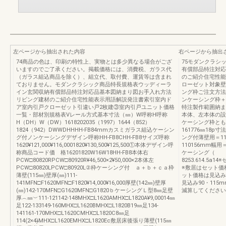
左ページから抽出された内容
右ページから抽出
74商品の色は、印刷の特性上、実物とは多少異なる場合がござ
75モダンクラシ
いますのでご了承ください。掲載価格には、消費税、ガラス代
有償部品特注対応
（ガラス組込商品を除く）、組立代、取付費、運賃等は含まれ
のご紹介住宅性能
ておりません。モダンクラシック商品特長規格表ウッディーラ
ローゼット対象壁
イン玄関収納有償部品特注対応品基本図納まり図お手入れ方法
ング枠ご注文方法ケ
リビング建材のご紹介住宅性能表示用語解説発注書索引室内ド
ンケーシング枠＋
ア室内引戸クローゼット引違い戸2枚建③室内引戸ユニット価格
特注製作範囲納まり図
一覧・部材別規格表Vレール方式基本寸法（㎜）W呼称H呼称
本体、左本体の設
H（DH）W（DW）1618202035（1997）1644（852）
ケーシング枠とも
1824（942）DWWDHHHH-FB84mmカスミガラス組込ケーシン
161776㎜18
グ付ノンケーシングデザイン呼称HH-FB8CHH-FB8サイズ呼称
ング付薄壁用＝11
1620¥121,000¥116,0001820¥130,500¥125,500①本体デザイン呼
110156mm幅用
称商品コード価 格16201820W16W18HH-FB8本体右
ケーシング（
PCW□80820RPCW□80920R¥46,500×2¥50,000×2本体左
8253.614.
PCW□80820LPCW□80920L②枠ケーシング付 ａ＋ｂ＋ｃａ枠
※敷居はセット価
薄壁(115㎜)壁厚(㎜)111-
ット価格は見込み1
141MFN□F1620MFN□F1820¥14,000¥16,000厚壁(142㎜)壁厚
見込み90・115
(㎜)142-170MFN□G1620MFN□G1820ｂケーシングＬ型8㎜足壁
減算してください
厚︵㎜︶111-121142-148MHX□L1620AMHX□L1820A¥9,00014㎜
足122-133149-160MHX□L1620BMHX□L1820B19㎜足134-
141161-170MHX□L1620CMHX□L1820C8㎜足
114(2×4)̶̶MHX□L1620EMHX□L1820Ec敷居床後張り薄壁(115㎜