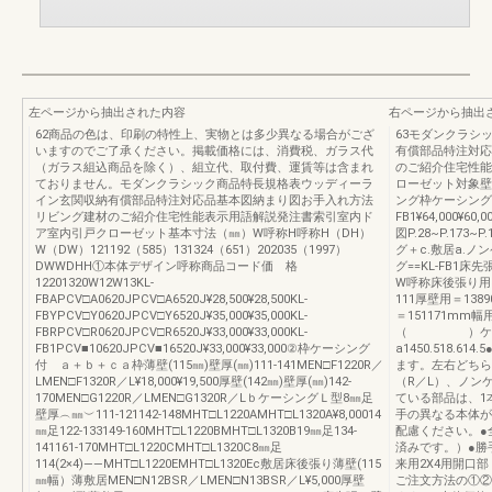
左ページから抽出された内容
右ページから抽出
62商品の色は、印刷の特性上、実物とは多少異なる場合がござ
63モダンクラシ
いますのでご了承ください。掲載価格には、消費税、ガラス代
有償部品特注対応
（ガラス組込商品を除く）、組立代、取付費、運賃等は含まれ
のご紹介住宅性能
ておりません。モダンクラシック商品特長規格表ウッディーラ
ローゼット対象壁
イン玄関収納有償部品特注対応品基本図納まり図お手入れ方法
ング枠ケーシング付
リビング建材のご紹介住宅性能表示用語解説発注書索引室内ド
FB1¥64,000¥6
ア室内引戸クローゼット基本寸法（㎜）W呼称H呼称H（DH）
図P.28~P.17
W（DW）121192（585）131324（651）202035（1997）
グ＋c.敷居a.
DWWDHH①本体デザイン呼称商品コード価 格
グ==KL-FB1床
12201320W12W13KL-
W呼称床後張り用
FBAPCV□A0620JPCV□A6520J¥28,500¥28,500KL-
111厚壁用＝138
FBYPCV□Y0620JPCV□Y6520J¥35,000¥35,000KL-
＝151171mm幅
FBRPCV□R0620JPCV□R6520J¥33,000¥33,000KL-
（ ）ケーシ
FB1PCV■10620JPCV■16520J¥33,000¥33,000②枠ケーシング
a1450.518.
付 ａ＋ｂ＋ｃａ枠薄壁(115㎜)壁厚(㎜)111-141MEN□F1220R／
ます。左右どちら
LMEN□F1320R／L¥18,000¥19,500厚壁(142㎜)壁厚(㎜)142-
（R／L）、ノン
170MEN□G1220R／LMEN□G1320R／LｂケーシングＬ型8㎜足
ている部品は、1
壁厚︵㎜︶111-121142-148MHT□L1220AMHT□L1320A¥8,00014
手の異なる本体が
㎜足122-133149-160MHT□L1220BMHT□L1320B19㎜足134-
配慮ください。●
141161-170MHT□L1220CMHT□L1320C8㎜足
済みです。）●勝手
114(2×4)――MHT□L1220EMHT□L1320Ec敷居床後張り薄壁(115
来用2X4用開口
㎜幅）薄敷居MEN□N12BSR／LMEN□N13BSR／L¥5,000厚壁
ご注文方法の①②