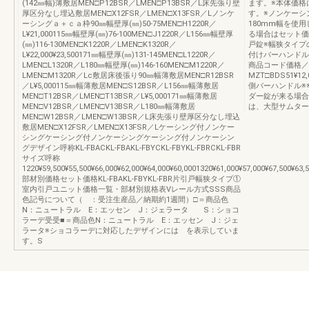
(142㎜幅)薄敷居MEN□P12BSR／LMEN□P13BSR／L床先張り壁
ます。※本体価格
厚区分なし埋込敷居MEN□X12FSR／LMEN□X13FSR／Lノンケ
す。※ノンケーシ
ーシングａ＋ｃａ枠90㎜幅壁厚(㎜)50-75MEN□H1220R／
180mm幅を使用
L¥21,000115㎜幅壁厚(㎜)76-100MEN□J1220R／L156㎜幅壁厚
る場合はセット価
(㎜)116-130MEN□K1220R／LMEN□K1320R／
戸錠※幅狭タイプ
L¥22,000¥23,500171㎜幅壁厚(㎜)131-145MEN□L1220R／
付けバーハンドル
LMEN□L1320R／L180㎜幅壁厚(㎜)146-160MEN□M1220R／
商品コード価格／
LMEN□M1320R／Lc敷居床後張り90㎜幅薄敷居MEN□R12BSR
MZT□BDS51¥1
／L¥5,000115㎜幅薄敷居MEN□S12BSR／L156㎜幅薄敷居
側バーハンドル※
MEN□T12BSR／LMEN□T13BSR／L¥5,000171㎜幅薄敷居
ダー錠が来る場合
MEN□V12BSR／LMEN□V13BSR／L180㎜幅薄敷居
は、大型サムター
MEN□W12BSR／LMEN□W13BSR／L床先張り壁厚区分なし埋込
敷居MEN□X12FSR／LMEN□X13FSR／Lケーシング付ノンケー
シングケーシング付ノンケーシングケーシング付ノンケーシン
グデザイン呼称KL-FBACKL-FBAKL-FBYCKL-FBYKL-FBRCKL-FBR
サイズ呼称
1220¥59,500¥55,500¥66,000¥62,000¥64,000¥60,0001320¥61,000¥57,000¥67,500¥63,
部材別価格セット価格KL-FBAKL-FBYKL-FBR片引戸幅狭タイプ①
室内引戸ユニット価格一覧・部材別規格表Vレール方式SSS商品
色記号について（ ：受注生産品／納期約1週間）□＝商品色
N：ニュートラル E：エッセン J：ジェラータ S：ショコ
ラーデ受受■＝商品色N：ニュートラル E：エッセン J：ジェ
ラータ※ショコラーデに対応したデザインには を表示していま
す。S