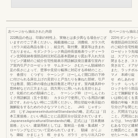
左ページから抽出された内容
右ページから抽出
222商品の色は、印刷の特性上、実物とは多少異なる場合がござ
223モダンクラ
いますのでご了承ください。掲載価格には、消費税、ガラス代
有償部品特注対応
（ガラス組込商品を除く）、組立代、取付費、運賃等は含まれ
のご紹介住宅性能
ておりません。モダンクラシック商品特長規格表ウッディーラ
ローゼットラ先端
イン玄関収納有償部品特注対応品基本図納まり図お手入れ方法
は、スプリングの
リビング建材のご紹介住宅性能表示用語解説発注書索引室内ド
閉まるとき、スト
ア室内引戸クローゼットサ サムターン さむたーん額縁材の
突き出て、ドアが
足の長さによって、壁厚や見切り幅厚に対応する枠材のこと。
また、ラッチボル
ケ 沓摺り くつずり ケーシング けーしんぐ開口部の下枠
マメ 本締り錠 
に付けられる床仕上げの見切りと戸当たりを兼ねた部材。引戸
せ めしあわせ
では敷居、開口枠の場合は無目敷居と呼びます。室内建具枠や
ラッチ らっちド
窓枠材などの三方または、四方周りに用いられる見切りおよ
ロックを行う部品
び、化粧のための額縁のこと。 ケーシング枠 けーしんぐわ
ことで施解錠する
くク用語解説（五十音順） カタログで使用している用語の解
いは樹心近くを直
説です。わからない時にご活用ください。間仕切錠や表示錠の
模様の年輪・木目
施解錠をするための小さなツマミのこと。 JAS じゃすシ
引分け戸を閉じた
JIS じすJapaneseIndustrialStandardsの略。正式には「日
と。尺間法ではな
本工業規格」といい商品ごとに品質区分が設定されています。
こと。尺間法にお
JapaneseAgricalturalStandardsの略。正式には「日本農林
ルでは、1mが基
規格」といい、建築用材としては、製材品・合板・集成材・フ
むあるでひど建材
ローリングなどについて定められています。 額縁 がくぶ
た物質のこと。建
ち 鎌錠 かまじょう 框 かまち ガラリ がらり出入口や
せたレール。在来