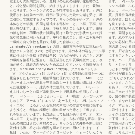
窓まわりの四周に用いる、見切りのための細長い化粧材のこ
ます。 Vレール
と。枠と壁の隙間を隠し、納まりをよくします。また、装飾に
ッシュ構造 ふら
もなります。ケーシングのことを指す場合もあります。引戸に
おとし ペーパー
使用される錠前の一種。鎌形に飛び出した錠の先端を受け、座
質。揮発性有機化
に引掛けて施錠するタイプです。サッシの障子やドア、引戸の
れる物質。ほとん
本体などの縦横、四周を構成する部材のこと。上框、下框、縦
を良くすることが
框と呼びます。また、上桟、下桟と呼ぶこともあります。細幅
さんで1枚板を張
の板を斜め、羽重ね状に隙間を開けて取付けた形状のもので採
一種。両開きある
光や換気用に用いられます。平行合板のこと。薄ベニヤ板を同
ます。紙やアルミ
一繊維方向で何枚も重ねて成形した合板のこと。
などの芯材に用い
LaminatedVenieerLumberの略。繊維方向を交互に重ねた合
居の溝にかかる部
板はクロス合板（LVB）と呼ばれます。扉の本体の端をアール形
ます。戸が当たる
状に仕上げた仕様（普通は角90゜のものが多い）のこと。木材
にすることをいい
の繊維を接着剤と混合し、熱圧成形した中質繊維板のこと。表
ます。ハト 戸当
面が硬く、繊維方向がないため加工しやすいという特徴があり
り とじゃくり 
ます。MediumDensityFiberBordの略。アクリルニトリル
っとドアや引戸が
（A）ブタジェエン（B）スチレン（S）の3種類の樹脂を一つに
壁や柱が傷まない
重合させたものです。耐衝撃性に優れています。 MDF えむ
に“ちりがきれる
でぃーえふ水から建具を守る防湿シートを原紙の間にはさみ込
いいます。さらに
んだ強化紙シート。建具本体に使用しています。 FKシート
もあり、ドア用と
えふけいしーと非塩ビ系樹脂シートで建具枠に使用していま
単に戸当たりと呼
す。 FJシート えふじぇいしーと ABS樹脂 えーびーえす
る、鍵の操作装置
じゅしア アール（R）エッジ あーるえっじ LVL（エル・ブ
中心、すなわち鍵
イ・エル） えるぶいえる板材の木取りの方法で年輪に接する
イク すとらいく
よう挽くと、年輪の模様が山状の曲がった線として出ます。こ
に取付けます。錠
れを板目といいます。反対語として柾目があります。オ エン
ライクは当て金と
ボス加工 えんぼすかこう一般的には、2材の間隔を正常に保つ
ド丁番 すらいど
ための間にはさむ小片材のこと。サッシなどの外枠を開口部に
アで採用されてい
取付ける際、柱と枠の隙間を埋めるために用いられます。イ
取付けられるワン
板目 いため ウォークインクローゼット うぉーくいんくろ
錠 しりんだーじ