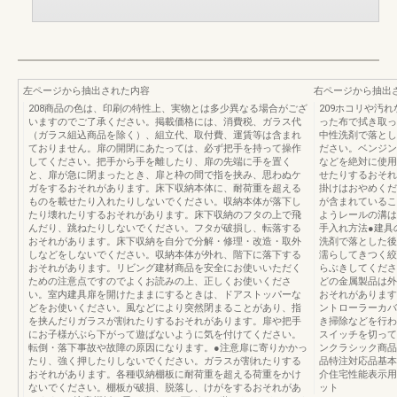
左ページから抽出された内容
右ページから抽出
208商品の色は、印刷の特性上、実物とは多少異なる場合がござ
209ホコリや汚
いますのでご了承ください。掲載価格には、消費税、ガラス代
った布で拭き取っ
（ガラス組込商品を除く）、組立代、取付費、運賃等は含まれ
中性洗剤で落とし
ておりません。扉の開閉にあたっては、必ず把手を持って操作
ださい。ベンジン
してください。把手から手を離したり、扉の先端に手を置く
などを絶対に使用
と、扉が急に閉まったとき、扉と枠の間で指を挟み、思わぬケ
せたりするおそれ
ガをするおそれがあります。床下収納本体に、耐荷重を超える
掛けはおやめくだ
ものを載せたり入れたりしないでください。収納本体が落下し
が含まれているこ
たり壊れたりするおそれがあります。床下収納のフタの上で飛
ようレールの溝は
んだり、跳ねたりしないでください。フタが破損し、転落する
手入れ方法●建具
おそれがあります。床下収納を自分で分解・修理・改造・取外
洗剤で落とした後
しなどをしないでください。収納本体が外れ、階下に落下する
濡らしてきつく絞
おそれがあります。リビング建材商品を安全にお使いいただく
らぶきしてくださ
ための注意点ですのでよくお読みの上、正しくお使いくださ
どの金属製品は外
い。室内建具扉を開けたままにするときは、ドアストッパーな
おそれがあります
どをお使いください。風などにより突然閉まることがあり、指
ントローラーカバ
を挟んだりガラスが割れたりするおそれがあります。扉や把手
き掃除などを行わ
にお子様がぶら下がって遊ばないように気を付けてください。
スイッチを切って
転倒・落下事故や故障の原因になります。●注意扉に寄りかかっ
ンクラシック商品
たり、強く押したりしないでください。ガラスが割れたりする
品特注対応品基本
おそれがあります。各種収納棚板に耐荷重を超える荷重をかけ
介住宅性能表示用
ないでください。棚板が破損、脱落し、けがをするおそれがあ
ット