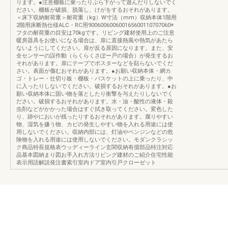
ります。●注意棚板に乗ったりぶら下がって遊んだりしないでく
ださい。棚板が破損、脱落し、けがをするおそれがあります。
＜床下収納耐荷重＞耐荷重（kg）W寸法（mm）収納本体1階用
2階用床断熱仕様ALC・RC用900600600600165600110707060※
フタの耐荷重の目安は70kgです。リビング建材使用上のご注意
暖房器具をお使いになる場合は、扉に直接熱風や熱気があたら
ないようにしてください。扉が反る原因になります。また、安
全センサーの誤作動（らくらくさぽー戸の場合）が発生するお
それがあります。扉にテープでポスターなどを貼らないでくだ
さい。表面が傷むおそれがあります。●お願い収納本体・網カ
ゴ・トレー・仕切り板・棚板・バスケットの上に乗ったり、中
に入ったりしないでください。破損するおそれがあります。●お
願い収納本体に固い物を落としたり衝撃を与えたりしないでく
ださい。破損するおそれがあります。水・油・酸性の液体・殺
虫剤などがかかった場合はすぐ拭き取ってください。変色した
り、跡やにおいが残ったりするおそれがあります。腐りやすい
物、湿気を嫌う物、カビの発生しやすい物を入れる用途には使
用しないでください。収納内部には、灯油やベンジンなどの危
険物を入れる用途には使用しないでください。モダンクラシッ
ク商品特長規格表ウッディーライン玄関収納有償部品特注対応
品基本図納まり図お手入れ方法リビング建材のご紹介住宅性能
表示用語解説発注書索引室内ドア室内引戸クローゼット