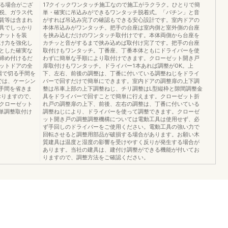
なる場合がござ
17クイックワンタッチ施工なので施工がラクラク。ひとりで簡
税、ガラス代
単・確実に吊込みができるワンタッチ脱着式。「パチン」と音
賃等は含まれ
がすれば吊込み完了の確認もできる安心設計です。室内ドアの
具でしっかり
本体吊込みがワンタッチ。把手の台座は室内側と室外側の台座
ナットを装
を挟み込むだけのワンタッチ取付けです。本体両側から台座を
け力を強化し
カチッと音がするまで挟み込めば取付け完了です。把手の台座
とした確実な
取付けもワンタッチ。丁番座、丁番本体ともにドライバーを使
締め付けるだ
わずに簡単な手順により取付けできます。クローゼット開き戸
ットドアの全
扉取付けもワンタッチ。ドライバー1本あれば調整がOK。上
場で切る手間を
下、左右、前後の調整は、丁番に付いている調整ねじをドライ
では、ケーシン
バーで回すだけで簡単にできます。室内ドアの調整扉の上下調
手間を省きま
整は吊車上部の上下調整ねじ、チリ調整はL型縦枠と隙間調整金
おりますので、
具をドライバーで回すことで簡単に行えます。クローゼット折
クローゼット
れ戸の調整扉の上下、前後、左右の調整は、丁番に付いている
単調整取付け
調整ねじにより、ドライバーを使って調整できます。クローゼ
ット開き戸の調整調整機構については電動工具は使用せず、必
ず手回しのドライバーをご使用ください。電動工具の強い力で
回転させると調整用部品が破損する場合があります。お願い木
質建具は温度と湿度の影響を受けやすく反りが発生する場合が
あります。当社の建具は、建付け調整ができる機能が付いてお
りますので、調整方法をご確認ください。