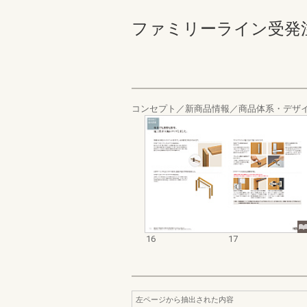
ファミリーライン受発注カタ
コンセプト／新商品情報／商品体系・デザ
16
17
左ページから抽出された内容