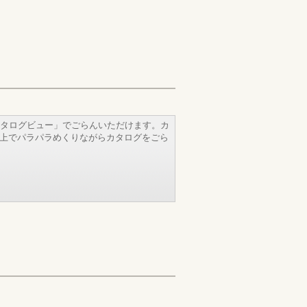
タログビュー」でごらんいただけます。カ
b上でパラパラめくりながらカタログをごら