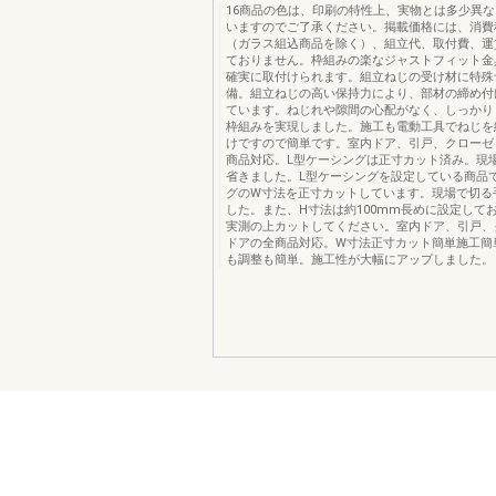
16商品の色は、印刷の特性上、実物とは多少異
いますのでご了承ください。掲載価格には、消費
（ガラス組込商品を除く）、組立代、取付費、運
ておりません。枠組みの楽なジャストフィット金
確実に取付けられます。組立ねじの受け材に特殊
備。組立ねじの高い保持力により、部材の締め付
ています。ねじれや隙間の心配がなく、しっかり
枠組みを実現しました。施工も電動工具でねじを
けですので簡単です。室内ドア、引戸、クローゼ
商品対応。L型ケーシングは正寸カット済み。現
省きました。L型ケーシングを設定している商品
グのW寸法を正寸カットしています。現場で切る
した。また、H寸法は約100mm長めに設定して
実測の上カットしてください。室内ドア、引戸、
ドアの全商品対応。W寸法正寸カット簡単施工簡
も調整も簡単。施工性が大幅にアップしました。