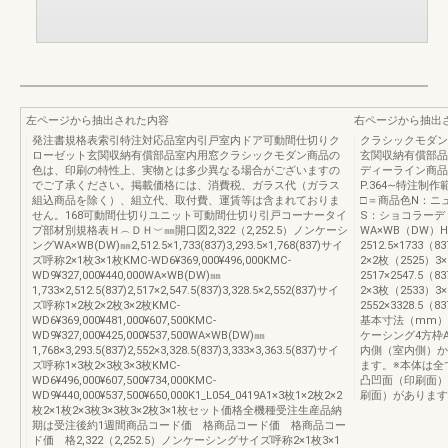
左ページから抽出された内容
右ページから抽出
発注書規格表索引特注対応品室内引戸室内ドア可動間仕切りク
クラシックモダン
ローゼット玄関収納有償部品室内用窓クラシックモダン商品の
玄関収納有償部品
色は、印刷の特性上、実物とは多少異なる場合がございますの
ディーライン商品
でご了承ください。掲載価格には、消費税、ガラス代（ガラス
P.364∼特注制
組込商品を除く）、組立代、取付費、運賃等は含まれておりま
□＝商品色N：ニ
せん。168可動間仕切りユニット可動間仕切り引戸コーナータイ
S：ショコラーデ
プ部材別規格表Ｈ︵ＤＨ︶㎜開口図2,322（2,252.5）ノンケーシ
WA×WB（DW）H
ングWA×WB(DW)㎜2,512.5×1,733(837)3,293.5×1,768(837)サイ
2512.5×1733（8
ズ呼称2×1枚3×1枚KMC-WD6¥369,000¥496,000KMC-
2×2枚（2525）3×
WD9¥327,000¥440,000WA×WB(DW)㎜
2517×2547.5（8
1,733×2,512.5(837)2,517×2,547.5(837)3,328.5×2,552(837)サイ
2×3枚（2533）3×
ズ呼称1×2枚2×2枚3×2枚KMC-
2552×3328.5（8
WD6¥369,000¥481,000¥607,500KMC-
基本寸法（mm）
WD9¥327,000¥425,000¥537,500WA×WB(DW)㎜
ケーシング4方枠
1,768×3,293.5(837)2,552×3,328.5(837)3,333×3,363.5(837)サイ
内側（室内側）か
ズ呼称1×3枚2×3枚3×3枚KMC-
ます。※本体は
WD6¥496,000¥607,500¥734,000KMC-
凸凹面（印刷面）
WD9¥440,000¥537,500¥650,000K1_L054_0419A1×3枚1×2枚2×2
刷面）があります
枚2×1枚2×3枚3×3枚3×2枚3×1枚セット価格全機種受注生産品納
期は受注後約1週間商品コード価 格商品コード価 格商品コー
ド価 格2,322（2,252.5）ノンケーシングサイズ呼称2×1枚3×1