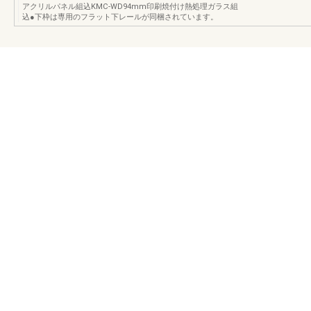
アクリルパネル組込KMC-WD94mm印刷焼付け熱処理ガラス組
込●下枠は専用のフラット下レールが同梱されています。