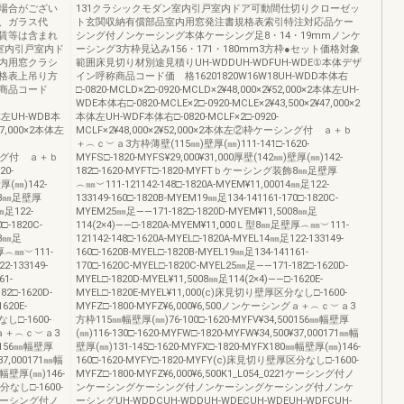
場合がござい
131クラシックモダン室内引戸室内ドア可動間仕切りクローゼッ
、ガラス代
ト玄関収納有償部品室内用窓発注書規格表索引特注対応品ケー
賃等は含まれ
シング付ノンケーシング本体ケーシング足8・14・19mmノンケ
室内引戸室内ド
ーシング3方枠見込み156・171・180mm3方枠●セット価格対象
内用窓クラシ
範囲床見切り材別途見積りUH-WDDUH-WDFUH-WDE①本体デザ
格表上吊り方
イン呼称商品コード価 格16201820W16W18UH-WDD本体右
称商品コード
□-0820-MCLD×2□-0920-MCLD×2¥48,000×2¥52,000×2本体左UH-
WDE本体右□-0820-MCLE×2□-0920-MCLE×2¥43,500×2¥47,000×2
2本体左UH-WDB本
本体左UH-WDF本体右□-0820-MCLF×2□-0920-
¥47,000×2本体左
MCLF×2¥48,000×2¥52,000×2本体左②枠ケーシング付 ａ＋ｂ
＋︵ｃ︶ａ3方枠薄壁(115㎜)壁厚(㎜)111-141□-1620-
ーシング付 ａ＋ｂ
MYFS□-1820-MYFS¥29,000¥31,000厚壁(142㎜)壁厚(㎜)142-
20-
182□-1620-MYFT□-1820-MYFTｂケーシング装飾8㎜足壁厚
壁厚(㎜)142-
︵㎜︶111-121142-148□-1820A-MYEM¥11,00014㎜足122-
装飾8㎜足壁厚
133149-160□-1820B-MYEM19㎜足134-141161-170□-1820C-
㎜足122-
MYEM25㎜足――171-182□-1820D-MYEM¥11,5008㎜足
□-1820C-
114(2×4)――□-1820A-MYEM¥11,000Ｌ型8㎜足壁厚︵㎜︶111-
08㎜足
121142-148□-1620A-MYEL□-1820A-MYEL14㎜足122-133149-
壁厚︵㎜︶111-
160□-1620B-MYEL□-1820B-MYEL19㎜足134-141161-
2-133149-
170□-1620C-MYEL□-1820C-MYEL25㎜足――171-182□-1620D-
61-
MYEL□-1820D-MYEL¥11,5008㎜足114(2×4)――□-1620E-
82□-1620D-
MYEL□-1820E-MYEL¥11,000(c)床見切り壁厚区分なし□-1600-
620E-
MYFZ□-1800-MYFZ¥6,000¥6,500ノンケーシングａ＋︵ｃ︶ａ3
なし□-1600-
方枠115㎜幅壁厚(㎜)76-100□-1620-MYFV¥34,500156㎜幅壁厚
ングａ＋︵ｃ︶ａ3
(㎜)116-130□-1620-MYFW□-1820-MYFW¥34,500¥37,000171㎜幅
00156㎜幅壁厚
壁厚(㎜)131-145□-1620-MYFX□-1820-MYFX180㎜幅壁厚(㎜)146-
¥37,000171㎜幅
160□-1620-MYFY□-1820-MYFY(c)床見切り壁厚区分なし□-1600-
㎜幅壁厚(㎜)146-
MYFZ□-1800-MYFZ¥6,000¥6,500K1_L054_0221ケーシング付ノ
区分なし□-1600-
ンケーシングケーシング付ノンケーシングケーシング付ノンケ
220ケーシング付ノ
ーシングUH-WDDCUH-WDDUH-WDECUH-WDEUH-WDFCUH-