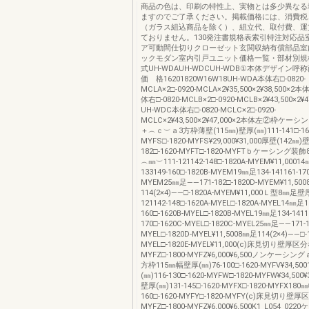
商品の色は、印刷の特性上、実物とは多少異なる
ますのでご了承ください。掲載価格には、消費税
（ガラス組込商品を除く）、組立代、取付費、運
ておりません。130発注書規格表索引特注対応品
ア可動間仕切りクローゼット玄関収納有償部品室
ックモダン室内引戸ユニット価格一覧・部材別規
式UH-WDAUH-WDCUH-WDB①本体デザイン呼
価 格16201820W16W18UH-WDA本体右□-0820-
MCLA×2□-0920-MCLA×2¥35,500×2¥38,500×
体右□-0820-MCLB×2□-0920-MCLB×2¥43,500×2
UH-WDC本体右□-0820-MCLC×2□-0920-
MCLC×2¥43,500×2¥47,000×2本体左②枠ケ
＋︵ｃ︶ａ3方枠薄壁(115㎜)壁厚(㎜)111-141□-16
MYFS□-1820-MYFS¥29,000¥31,000厚壁(142㎜)
182□-1620-MYFT□-1820-MYFTｂケーシング
︵㎜︶111-121142-148□-1820A-MYEM¥11,00014
133149-160□-1820B-MYEM19㎜足134-141161-170
MYEM25㎜足――171-182□-1820D-MYEM¥11,50
114(2×4)――□-1820A-MYEM¥11,000Ｌ型8㎜足
121142-148□-1620A-MYEL□-1820A-MYEL14㎜足12
160□-1620B-MYEL□-1820B-MYEL19㎜足134-1411
170□-1620C-MYEL□-1820C-MYEL25㎜足――171-1
MYEL□-1820D-MYEL¥11,5008㎜足114(2×4)――□-1
MYEL□-1820E-MYEL¥11,000(c)床見切り壁厚区分
MYFZ□-1800-MYFZ¥6,000¥6,500ノンケーシ
方枠115㎜幅壁厚(㎜)76-100□-1620-MYFV¥34,5
(㎜)116-130□-1620-MYFW□-1820-MYFW¥34,500
壁厚(㎜)131-145□-1620-MYFX□-1820-MYFX180
160□-1620-MYFY□-1820-MYFY(c)床見切り壁厚
MYFZ□-1800-MYFZ¥6,000¥6,500K1_L054_0