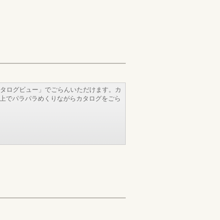
タログビュー」でごらんいただけます。カ
b上でパラパラめくりながらカタログをごら