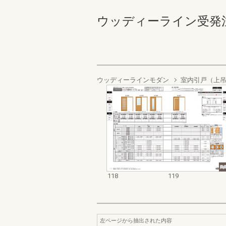
ウッディーライン受発注資料集
ウッディーラインモダン
室内引戸（上
118
119
左ページから抽出された内容