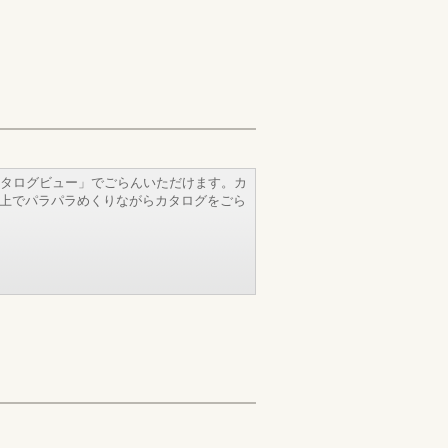
タログビュー」でごらんいただけます。カ
b上でパラパラめくりながらカタログをごら