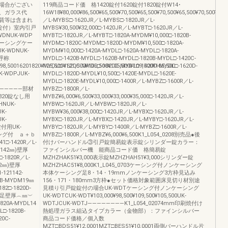
場合がござい
119商品コード価 格1420錠付1620錠付1820錠付W14･
、ガラス代
16W18¥80,000¥86,500¥65,500¥70,500¥65,500¥70,500¥65,500¥70,500¥27,
賃等は含まれ
／L-MYBS□-1620JR／L-MYBS□-1820JR／L-
錠付）室内引戸
MYBS¥30,500¥32,000□-1420JR／L-MYBT□-1620JR／L-
NUK-WDP
MYBT□-1820JR／L-MYBT□-1820A-MYDM¥10,000□-1820B-
ーシングケー
MYDM□-1820C-MYDM□-1820D-MYDM¥10,500□-1820A-
-WDNUK-
MYDM¥10,000□-1420A-MYDL□-1620A-MYDL□-1820A-
ズ呼称
MYDL□-1420B-MYDL□-1620B-MYDL□-1820B-MYDL□-1420C-
¥98,50016201820¥125,500¥121,500¥109,500¥105,500¥109,500¥105,500
MYDL□-1620C-MYDL□-1820C-MYDL□-1420D-MYDL□-1620D-
-WDPJUK-
MYDL□-1820D-MYDL¥10,500□-1420E-MYDL□-1620E-
MYDL□-1820E-MYDL¥10,000□-1400R／L-MYBZ□-1600R／L-
―――――――部材
MYBZ□-1800R／L-
820錠なし用
MYBZ¥6,000¥6,500¥33,000¥33,000¥35,000□-1420JR／L-
HNUK-
MYBW□-1620JR／L-MYBW□-1820JR／L-
K-
MYBW¥36,000¥38,000□-1420JR／L-MYBX□-1620JR／L-
K-
MYBX□-1820JR／L-MYBX□-1420JR／L-MYBY□-1620JR／L-
T錠付用UK-
MYBY□-1820JR／L-MYBY□-1400R／L-MYBZ□-1600R／L-
ーシング付 ａ＋ｂ
MYBZ□-1800R／L-MYBZ¥6,000¥6,500K1_L054_0208別売品●後
□-1420R／L-
付けバーハンドル③引戸錠簡易錠表示錠シリンダー錠カラー：
(142㎜)壁厚
ファインシルバー機 能商品コード価 格簡易錠
□-1820R／L-
MZHZHAK51¥3,000表示錠MZHZHAH51¥3,000シリンダー錠
42㎜)壁厚
MZHZHAC51¥8,000K1_L045_0703ケーシング付ノンケーシング
21142-
本体ケーシング足8・14・19mmノンケーシング3方枠見込み
20B-MYDM19㎜
156・171・180mm3方枠●セット価格対象範囲床見切り材別途
82□-1820D-
見積り引戸錠錠付の場合UK-WDTケーシング付ノンケーシング
型8㎜足壁厚︵㎜︶
UK-WDTCUK-WDT¥103,000¥98,500¥109,500¥105,500UK-
1820A-MYDL14
WDTJCUK-WDTJ――――――――K1_L054_02074mm印刷焼付け
L□-1820B-
熱処理ガラス組込タイプカラー（金物部）：ファインシルバー
20C-
商品コード価格／個入数
MZT□BDS51¥12,0001MZT□BES51¥10,0001両側バーハンドル片