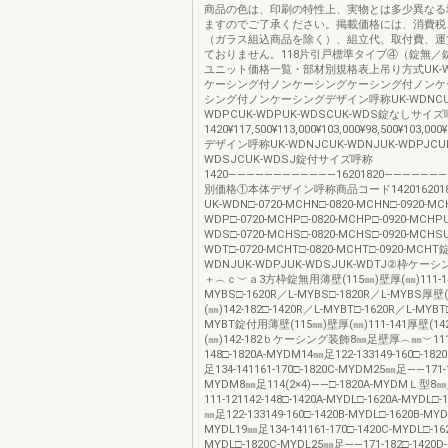
商品の色は、印刷の特性上、実物とは多少異なる
ますのでご了承ください。掲載価格には、消費税
（ガラス組込商品を除く）、組立代、取付費、運
ておりません。118片引戸標準タイプ④（錠無／
ユニット価格一覧・部材別規格表上吊り方式UK-WD
ケーシング付ノンケーシングケーシング付ノンケ
シング付ノンケーシングデザイン呼称UK-WDNCUK
WDPCUK-WDPUK-WDSCUK-WDS錠なしサイ
1420¥117,500¥113,000¥103,000¥98,500¥103,000
デザイン呼称UK-WDNJCUK-WDNJUK-WDPJCUK
WDSJCUK-WDSJ錠付サイズ呼称
1420――――――――――――16201820―――――
別価格①本体デザイン呼称商品コード142016201
UK-WDN□-0720-MCHN□-0820-MCHN□-0920-MC
WDP□-0720-MCHP□-0820-MCHP□-0920-MCHPU
WDS□-0720-MCHS□-0820-MCHS□-0920-MCHSU
WDT□-0720-MCHT□-0820-MCHT□-0920-MCH
WDNJUK-WDPJUK-WDSJUK-WDTJ②枠ケ
＋︵ｃ︶ａ3方枠錠無用薄壁(115㎜)壁厚(㎜)111-141
MYBS□-1620R／L-MYBS□-1820R／L-MYBS厚壁
(㎜)142-182□-1420R／L-MYBT□-1620R／L-MYBT
MYBT錠付用薄壁(115㎜)壁厚(㎜)111-141厚壁(1
(㎜)142-182ｂケーシング装飾8㎜足壁厚︵㎜︶111-1
148□-1820A-MYDM14㎜足122-133149-160□-18
足134-141161-170□-1820C-MYDM25㎜足――171-1
MYDM8㎜足114(2×4)――□-1820A-MYDMＬ
111-121142-148□-1420A-MYDL□-1620A-MYDL□-
㎜足122-133149-160□-1420B-MYDL□-1620B-MYD
MYDL19㎜足134-141161-170□-1420C-MYDL□-16
MYDL□-1820C-MYDL25㎜足――171-182□-1420D-