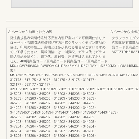
左ページから抽出された内容
右ページから抽出
発注書規格表索引特注対応品室内引戸室内ドア可動間仕切りク
クラシックモダン
ローゼット玄関収納有償部品室内用窓クラシックモダン商品の
玄関収納有償部品
色は、印刷の特性上、実物とは多少異なる場合がございますの
品コード頁商品コ
でご了承ください。掲載価格には、消費税、ガラス代（ガラス
MZTZTDH51MZT
組込商品を除く）、組立代、取付費、運賃等は含まれておりま
せん。400頁商品コード頁商品コード頁商品コード頁商品コード
MXJ□CW740MXJ□CW890MXJ□DB445MXJ□DB740MXJ□DB890MXJ□DM445MXJ
索引
MSA□K12FRMSA□K13MFRMSA□K16FRMSA□K18MFRMSA□K24FRMSA□K26FRMS
317173・317175・319175・319175・319175・319177・
321177・321177・321177・
32118218218218218318218218218218318218218218218218218318218218218218
345203・345203・345203・345203・345203・345203・
345203・345203・345203・345203・345203・345203・
345203・345202・344202・344202・344202・344202・
344202・344203・345203・345202・344202・344202・
344345345345345345345344344344344344344345345344344344203・
345202・344202・344202・344202・344202・344202・
344203・345203・345202・344202・344202・344205・
347204・346204・346204・346204・346204・346204・
346204・346204・346204・346207・349206・348206・
348206・348206・348206・348206・348206・348206・