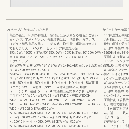
左ページから抽出された内容
右ページから抽出
商品の色は、印刷の特性上、実物とは多少異なる場合がござい
367特注対応納
ますのでご了承ください。掲載価格には、消費税、ガラス代
の対応については
（ガラス組込商品を除く）、組立代、取付費、運賃等は含まれ
後約1週間：受注
ておりません。366クローゼットドア特注対応品
と旧WL枠新WL
250≦DW≦450501≦SW≦901250≦DW≦450501≦SW≦901300≦DW≦450601≦SW≦9013
シング付ノンケー
＝（W−53）／2（W−53）／2（W−53）／2（W−53）／
互換性あり新WL
2（W−53）／
ノンケーシングケ
2542≦W≦9421045≦W≦18451846≦W≦27462748≦W≦3648553≦W≦953650
性あり○互換性あ
＜DW≦800DW＝W−52702＜
WL本体ノンケー
W≦852911≦W≦1991536≦H≦18351835≦H≦20451538≦H≦2068492≦
新WL本体と旧W
ＤH≦17911791≦ＤH≦20011500≦ＤH≦20301500≦DH≦2323DＨ
シング○互換性あ
＝Ｈ−55DＨ＝Ｈ−55DＨ＝Ｈ−44DＨ＝Ｈ−44DＨ＝Ｈ−38W範囲
WL本体ケーシン
（mm）SW・DW範囲（mm）DW寸法割出公式H範囲
グ○互換性あり○
（mm））DH範囲（mm）DH寸法割出公式タイプ折れ戸開き
と旧WL枠新WL
戸引戸※1CF-WDA・WEAWDB・WEBWDC・WECWEDCH-
シング付ノンケー
WDA・WEACH-WDB・WEBCH-WDC・WECCH-WDA・WEACH-
互換性あり規格設
WDB・WEBCH-WDC・WECCS-WDA・WEACS-WDB・WEBCS-
し、現場で交換し
WDC・WEC250≦DW≦650DW＝
手本体出荷対応各
W−52302≦W≦7021835≦H≦23181791≦ＤH≦2274DＨ＝Ｈ−44650
ん。補 足●旧
＜DW≦800DW＝W−52702＜W≦8521835≦H≦20451791≦Ｄ
【クローゼットド
H≦2001DＨ＝Ｈ−44250≦DW≦650DW＝W−52DW＝
戸連動タイプ】【
W−52302≦W≦7021835≦H≦23901791≦ＤH≦2346DＨ＝Ｈ
ローゼットドア開