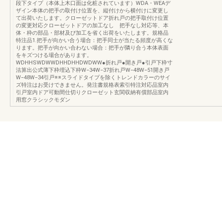
段下タイプ（本体上木口面は化粧されています）WDA・WEAデ
ザイン本体の把手の取付け位置を、縦付けから横付けに変更し
て出荷いたします。クローゼットドア折れ戸の把手取付け位置
の変更対応クローゼットドアの加工なし 把手なし対応等、本
体・枠の部品・部材及び加工を省く出荷をいたします。規格品
特注品1.把手が向かい合う場合：把手同士が当たる頻度が高くな
ります。把手が向かい合わない場合：把手が隣り合う本体表面
をキズつける場合があります。
WDHHSWDWWDHHDHHDWDWW●折れ戸●開き戸●引戸下枠寸
法算出公式薄下枠埋込下枠W−34W−37折れ戸W−48W−51開き戸
W−48W−34引戸※※スライドタイプを除くトレンドカラーのサイ
ズ特注はお受けできません。発注書規格表索引特注対応品室内
引戸室内ドア可動間仕切りクローゼット玄関収納有償部品室内
用窓クラシックモダン