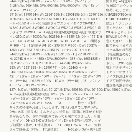
−44450≦DW≦990DW＝（W＋66）／3DW＝（W−11）／
開き戸】●特注対
21284≦W≦2904450≦DW≦990450≦DW≦990DW＝（W−15）／
Ｗ1630用カウン
2DW＝（W＋6）／
出荷いたします。
3915≦W≦19951344≦W≦29641558≦H≦23901556.5≦H≦23901556.5≦H≦23901500≦
ズ特注（ウォール
ＤH≦23321500≦ＤH≦2333.51500≦ＤH≦2333.5DＨ＝Ｈ−58DＨ
H340・H440
＝Ｈ−56.5DＨ＝Ｈ−56.5連動タイプスライドタイプCR-WDA・
限定）1.クラシ
WEACU-WDACU-WDBCU-WDCCU-WDACU-WDBCU-WDC引違
意ください。（框
いタイプHC-WDA・WEA2枚建4枚建6枚建8枚建2枚建3枚建デザ
WLキャビネット
イン250≦DW≦450302≦W≦502536≦H＜1835492≦ＤH＜1791DＨ
旧WL扉1.クラ
＝Ｈ−44CS-WDA・WEACS-WDB・WEBCS-WDC・WEC両開き
意ください。（框
戸H09・12・18両開き戸H20・23片開き戸650＜DW≦800DW＝
旧で異なりますの
1353＜W≦16531835＜H≦20451791＜ＤH≦2001DＨ＝Ｈ
ック本体の框部意
−44250≦DW≦650DW＝553≦W≦13531835＜H≦23181791＜Ｄ
（框組構造のみ
H≦2274DＨ＝Ｈ−44650＜DW≦800DW＝1353＜W≦16531835＜
以外把手について
H≦20451791＜ＤH≦2001DＨ＝Ｈ−44250≦DW≦650DW＝
さい。（WD6を
553≦W≦13531835＜H≦23901791＜ＤH≦2346DＨ＝Ｈ
荷対応各デザイン
−441555≦H≦23781500≦DH≦23231555≦H≦2378DW＝（Wー
ドカラーのサイズ
42）／2ＳW＝2ＤW＋1DW＝（Wー45）／4ＳW＝2ＤW＋1DW
サイズ特注は対応
＝（Wー46）／6ＳW＝2ＤW＋1DW＝（Wー48）／8）／2）／
ドア可動間仕切り
4）／6）／8ＳW＝2ＤW＋
書規格表索引特注
1274.5≦DW≦450550≦SW≦901274.5≦DW≦450550≦SW≦901300≦DW≦450601≦SW≦9
WD62枚建4枚建6枚建8枚建DW＝（Wー42ＳW＝2ＤW＋1DW＝
（Wー45ＳW＝2ＤW＋1DW＝（Wー46ＳW＝2ＤW＋1DW＝
（Wー48ＳW＝2ＤW＋1※2本 体 ・ 枠サイズ特注
サイズの特注をお受けいたします。押入れ引戸では本体DWと
DHの比率（細長比）をみたさない特注は、開閉に支障がでる恐
れがあるため、表中の範囲内であっても製作できません。引違
いタイプ：DH≦3.5×DW連動タイプ：DH≦4×DW※1.引違いタイ
プ細長比（枠W、H寸法換算） ：H−38≦1.75×W−19.25 連動
タイプ細長比（枠W、H寸法換算） ：H−58≦4／3W＋88※2.階