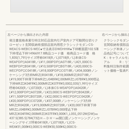
左ページから抽出された内容
右ページから抽出
発注書規格表索引特注対応品室内引戸室内ドア可動間仕切りク
クラシックモダン
ローゼット玄関収納有償部品室内用窓クラシックモダンCS-
玄関収納有償部品
WEACS-WEBCS-WEC●寸法表示DWDHHW●下枠断面図102.5薄
ーシング本体ノン
下枠埋込下枠14966917.8商品コード価 格商品コード価 格
品色記号について
1,835(1,791)サイズ呼称0418(R／L)0718(R／L)本体CS-
K：キャラメル
WEAPDP□A0418R／L¥11,000PDP□A0718R／L¥21,000CS-
アル R：リフ
WEBPDP□B0418R／L¥10,500PDP□B0718R／L¥20,000CS-
料集特注制作範囲
WECPDP□C0418R／L¥18,000PDP□C0718R／L¥34,000枠ノン
ット価格一覧表P.2
ケーシング3方枠MRZ□R0418R／L¥18,000MRZ□R0718R／
L¥19,000下枠薄下枠MRZ□J04BR¥2,000MRZ□J07BR¥3,000埋込
下枠MRZ□K04FR¥2,000MRZ□K07FR¥3,0002,035(1,991)サイズ
呼称0420(R／L)0720(R／L)本体CS-WEAPDP□A0420R／
L¥12,000PDP□A0720R／L¥23,000CS-WEBPDP□B0420R／
L¥11,500PDP□B0720R／L¥22,000CS-WECPDP□C0420R／
L¥20,000PDP□C0720R／L¥37,000枠ノンケーシング3方枠
MRZ□R0420R／L¥19,000MRZ□R0720R／L¥20,000下枠薄下枠
MRZ□J04BR¥2,000MRZ□J07BR¥3,000埋込下枠
MRZ□K04FR¥2,000MRZ□K07FR¥3,000K1_L055_0512W(DW)㎜
437.5(385.5)784(732)Ｈ︵ＤＨ︶㎜開口図ノンケーシングノンケ
ーシングサイズ呼称0418(R／L)0718(R／L)CS-
WEA¥31,000¥43,000CS-WEB¥30,500¥42,000CS-