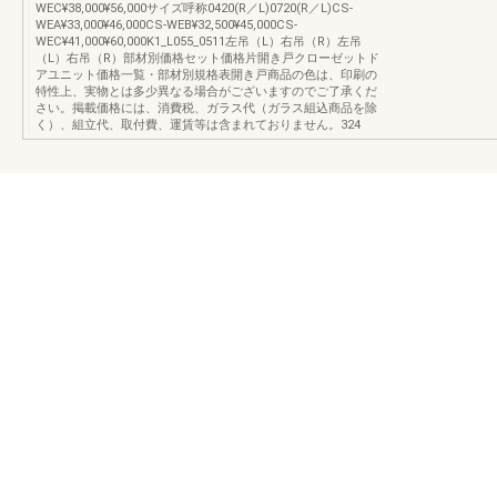
WEC¥38,000¥56,000サイズ呼称0420(R／L)0720(R／L)CS-
WEA¥33,000¥46,000CS-WEB¥32,500¥45,000CS-
WEC¥41,000¥60,000K1_L055_0511左吊（L）右吊（R）左吊
（L）右吊（R）部材別価格セット価格片開き戸クローゼットド
アユニット価格一覧・部材別規格表開き戸商品の色は、印刷の
特性上、実物とは多少異なる場合がございますのでご了承くだ
さい。掲載価格には、消費税、ガラス代（ガラス組込商品を除
く）、組立代、取付費、運賃等は含まれておりません。324