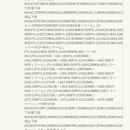
MSA□G0720¥18,000MSA□G820M¥18,500MSA□G1220¥19,000MSA□G132
下枠薄下枠
MSA□J07BR¥3,000MSA□J08MBR¥3,000MSA□J12BR¥4,000MSA□J13MB
埋込下枠
MSA□K07FR¥3,000MSA□K08MFR¥3,000MSA□K12FR¥4,000MSA□K13MFR¥
サイズ呼称07230823M12231323M本体ミラーなしCF-
WEAPDJ□A0723¥28,000PDJ□A823M¥29,500PDJ□A0623×2¥26,500×2PD
WEBPDJ□B0723¥26,000PDJ□B823M¥27,500PDJ□B0623×2¥24,500×2PD
WECPDJ□C0723¥46,000PDJ□C823M¥47,500PDJ□C0623×2¥42,500×2PD
WEDPDJ□D0723¥64,000PDJ□D823M¥65,500PDJ□D0623×2¥60,500×2P
ミラー付CF-WEAミラーなし
PDJ□A0623¥26,500PDJ□A623M¥28,000ミラー付
(R/L)PDJ□A0723R／L¥61,000PDJ□A823MR／
L¥62,500PDJ□A0623R／L¥58,500PDJ□A623MR／L¥60,500CF-
WEBミラーなしPDJ□B0623¥24,500PDJ□B623M¥26,000ミラー
付(R/L)PDJ□B0723R／L¥59,000PDJ□B823MR／
L¥60,500PDJ□B0623R／L¥56,500PDJ□B623MR／L¥58,500CF-
WECミラーなしPDJ□C0623¥42,500PDJ□C623M¥45,500ミラー
付(R/L)PDJ□C0723R／L¥67,000PDJ□C823MR／
L¥68,500PDJ□C0623R／L¥63,500PDJ□C623MR／L¥66,500CF-
WEDミラーなしPDJ□D0623¥60,500PDJ□D623M¥63,500ミラー
付(R/L)PDJ□D0723R／L¥76,000PDJ□D823MR／
L¥77,500PDJ□D0623R／L¥72,500PDJ□D623MR／L¥75,500枠
ケーシング付枠3方枠
MSA□F0723¥17,000MSA□F823M¥17,500MSA□F1223¥18,500MSA□F1323
下枠薄下枠
MSA□H07BR¥3,000MSA□H08MBR¥3,000MSA□H12BR¥4,000MSA□H13M
埋込下枠
MSA□K07FR¥3,000MSA□K08MFR¥3,000MSA□K12FR¥4,000MSA□K13MF