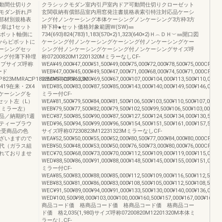
動間仕切りク
クラシックモダン室内引戸室内ドア可動間仕切りクローゼット
モダン折れ戸
玄関収納有償部品室内用窓発注書規格表索引特注対応品ケーシ
・部材別規格表
ング付ノンケーシング本体ケーシングノンケーシング3方枠3方
ー付扉は1セット
枠下枠●セット価格対象範囲W(SW)㎜
ピボット軸側に
734(693)824(783)1,183(570×2)1,323(640×2)Ｈ︵ＤＨ︶㎜開口図
からピボットに
ケーシング付ノンケーシングケーシング付ノンケーシングケー
ーシングセッ
シング付ノンケーシングケーシング付ノンケーシングサイズ呼
シング付薄下枠埋
称07200820M12201320MミラーなしCF-
タイプサイズ呼称
WEA¥49,000¥47,000¥51,500¥49,000¥75,000¥72,000¥78,500¥75,000CF-
コード
WEB¥47,000¥45,000¥49,500¥47,000¥71,000¥68,000¥74,500¥71,000CF-
P823MMRA□P1823MMRA□P3623M
WEC¥67,000¥65,000¥69,500¥67,000¥107,000¥104,000¥113,500¥110,000CF
192419在来・2X4
WED¥85,000¥83,000¥87,500¥85,000¥143,000¥140,000¥149,500¥146,000
m足ケーシングを
ミラー付CF-
セット左（L）
WEA¥81,500¥79,500¥84,000¥81,500¥106,500¥103,500¥110,500¥107,000CF
（ミラー左）
WEB¥79,500¥77,500¥82,000¥79,500¥102,500¥99,500¥106,500¥103,000CF-
品／納期約1週
WEC¥87,500¥85,500¥90,000¥87,500¥127,500¥124,500¥134,000¥130,500CF
ティーブラウ
WED¥96,500¥94,500¥99,000¥96,500¥154,500¥151,500¥161,000¥157,500
受商品の色
サイズ呼称07230823M12231323MミラーなしCF-
ざいますので
WEA¥52,500¥50,000¥55,000¥52,000¥80,500¥77,000¥84,000¥80,000CF-
代（ガラス組
WEB¥50,500¥48,000¥53,000¥50,000¥76,500¥73,000¥80,000¥76,000CF-
れておりませ
WEC¥70,500¥68,000¥73,000¥70,000¥112,500¥109,000¥119,000¥115,000CF
WED¥88,500¥86,000¥91,000¥88,000¥148,500¥145,000¥155,000¥151,000
ミラー付CF-
WEA¥85,500¥83,000¥88,000¥85,000¥112,500¥109,000¥116,500¥112,500CF
WEB¥83,500¥81,000¥86,000¥83,000¥108,500¥105,000¥112,500¥108,500CF
WEC¥91,500¥89,000¥94,000¥91,000¥133,500¥130,000¥140,000¥136,000CF
WED¥100,500¥98,000¥103,000¥100,000¥160,500¥157,000¥167,000¥163,0
商品コード価 格商品コード価 格商品コード価 格商品コー
ド価 格2,035(1,980)サイズ呼称07200820M12201320M本体ミ
ラーなしCF-