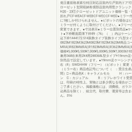
発注書規格表索引特注対応品室内引戸室内ドア可
ローゼット玄関収納有償部品室内用窓クラシック
H20・23①クローゼットドアユニット価格一覧
折れ戸CF-WEACF-WEBCF-WECCF-WED●ミラ
に1枚しか付けられません。●ピボットの場合は
ミラーが付くように取付けてください。●フリー
変更できます。●寸法表示●ミラー位置別売品●ケ
ト●下枠断面図薄下枠89（76）（ ）内はケー
込下枠1444172.514装飾タイプ装飾タイプL型
0823M1823M3623M0823M1823M3623M商品
MRA□R823MMRA□R1823MMRA□R3623MMRA□
価格¥5,000¥5,500¥7,000¥5,000¥5,500¥7,00036
兼用368在来用2X4用248368L型タイプ※19m
別売品で設定しています。●19mm足ケーシング
右（R）SWDHHW（フリー）（ピボット）変更
（ミラー右）商品色記号について（ ：受注生産
間）□＝商品色K：キャラメルモカ H：ハー
ン C：カジュアル R：リフレホワイト受受
は、印刷の特性上、実物とは多少異なる場合がご
ご了承ください。掲載価格には、消費税、ガラス
込商品を除く）、組立代、取付費、運賃等は含ま
ん。316