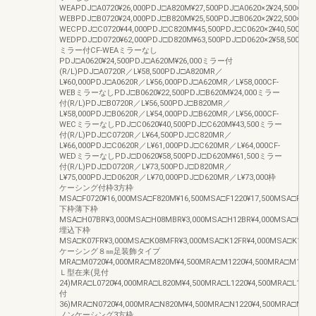
WEAPDJ□A0720¥26,000PDJ□A820M¥27,500PDJ□A0620×2¥24,500×2PD
WEBPDJ□B0720¥24,000PDJ□B820M¥25,500PDJ□B0620×2¥22,500×2PD
WECPDJ□C0720¥44,000PDJ□C820M¥45,500PDJ□C0620×2¥40,500×2PD
WEDPDJ□D0720¥62,000PDJ□D820M¥63,500PDJ□D0620×2¥58,500×2P
ミラー付CF-WEAミラーなし
PDJ□A0620¥24,500PDJ□A620M¥26,000ミラー付
(R/L)PDJ□A0720R／L¥58,500PDJ□A820MR／
L¥60,000PDJ□A0620R／L¥56,000PDJ□A620MR／L¥58,000CF-
WEBミラーなしPDJ□B0620¥22,500PDJ□B620M¥24,000ミラー
付(R/L)PDJ□B0720R／L¥56,500PDJ□B820MR／
L¥58,000PDJ□B0620R／L¥54,000PDJ□B620MR／L¥56,000CF-
WECミラーなしPDJ□C0620¥40,500PDJ□C620M¥43,500ミラー
付(R/L)PDJ□C0720R／L¥64,500PDJ□C820MR／
L¥66,000PDJ□C0620R／L¥61,000PDJ□C620MR／L¥64,000CF-
WEDミラーなしPDJ□D0620¥58,500PDJ□D620M¥61,500ミラー
付(R/L)PDJ□D0720R／L¥73,500PDJ□D820MR／
L¥75,000PDJ□D0620R／L¥70,000PDJ□D620MR／L¥73,000枠
ケーシング付枠3方枠
MSA□F0720¥16,000MSA□F820M¥16,500MSA□F1220¥17,500MSA□F1320
下枠薄下枠
MSA□H07BR¥3,000MSA□H08MBR¥3,000MSA□H12BR¥4,000MSA□H13M
埋込下枠
MSA□K07FR¥3,000MSA□K08MFR¥3,000MSA□K12FR¥4,000MSA□K13MF
ケーシング８㎜足装飾タイプ
MRA□M0720¥4,000MRA□M820M¥4,500MRA□M1220¥4,500MRA□M1320M
Ｌ型在来(見付
24)MRA□L0720¥4,000MRA□L820M¥4,500MRA□L1220¥4,500MRA□L1320
付
36)MRA□N0720¥4,000MRA□N820M¥4,500MRA□N1220¥4,500MRA□N132
ノンケーシング3方枠