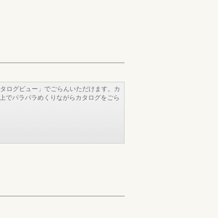
タログビュー」でごらんいただけます。カ
b上でパラパラめくりながらカタログをごら